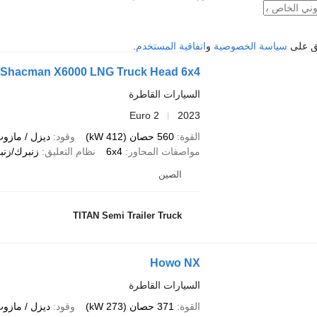
فق على
سياسة الخصوصية
و
اتفاقية المستخدم
.
Shacman X6000 LNG Truck Head 6x4
السيارات القاطرة
Euro 2
2023
القوة
560 حصان (412 kW)
وقود
ديزل / مازو
مواصفات المحاور
6x4
نظام التعليق
زنبرك/زنب
الصين
TITAN Semi Trailer Truck
Howo NX
السيارات القاطرة
القوة
371 حصان (273 kW)
وقود
ديزل / مازو