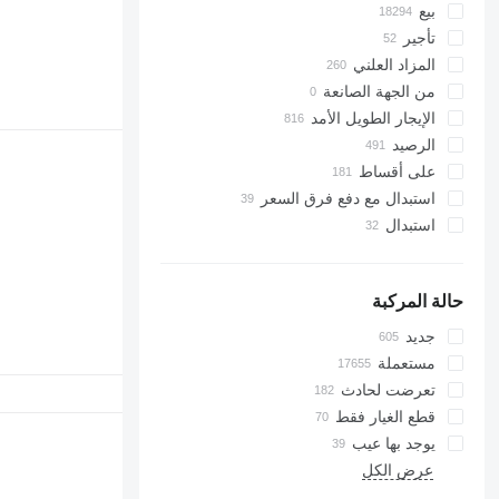
بيع
تأجير
المزاد العلني
من الجهة الصانعة
الإيجار الطويل الأمد
الرصيد
على أقساط
استبدال مع دفع فرق السعر
استبدال
حالة المركبة
جديد
مستعملة
تعرضت لحادث
قطع الغيار فقط
يوجد بها عيب
عرض الكل