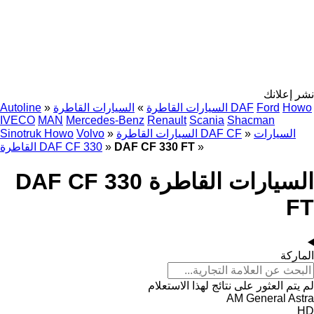
نشر إعلانك
Howo
Ford
السيارات القاطرة DAF
السيارات القاطرة
»
»
Autoline
IVECO
MAN
Mercedes-Benz
Renault
Scania
Shacman
السيارات
»
السيارات القاطرة DAF CF
»
Volvo
Sinotruk Howo
»
DAF CF 330 FT
»
القاطرة DAF CF 330
السيارات القاطرة DAF CF 330
FT
الماركة
لم يتم العثور على نتائج لهذا الاستعلام
AM General
Astra
HD