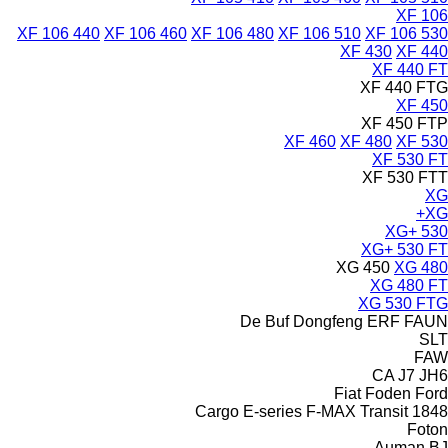
XF 106
XF 106 440
XF 106 460
XF 106 480
XF 106 510
XF 106 530
XF 430
XF 440
XF 440 FT
XF 440 FTG
XF 450
XF 450 FTP
XF 460
XF 480
XF 530
XF 530 FT
XF 530 FTT
XG
XG+
XG+ 530
XG+ 530 FT
XG 450
XG 480
XG 480 FT
XG 530 FTG
De Buf
Dongfeng
ERF
FAUN
SLT
FAW
CA
J7
JH6
Fiat
Foden
Ford
Cargo
E-series
F-MAX
Transit
1848
Foton
Auman
BJ