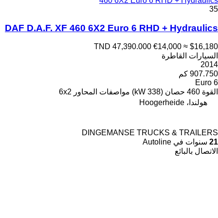
460 6X2 Euro 6 RHD + Hydraulics
35
DAF D.A.F. XF 460 6X2 Euro 6 RHD + Hydraulics
TND 47,390.000
€14,000
≈ $16,180
السيارات القاطرة
2014
907.750 كم
Euro 6
القوة
460 حصان (338 kW)
مواصفات المحاور
6x2
هولندا، Hoogerheide
DINGEMANSE TRUCKS & TRAILERS
21
سنوات في Autoline
الاتصال بالبائع