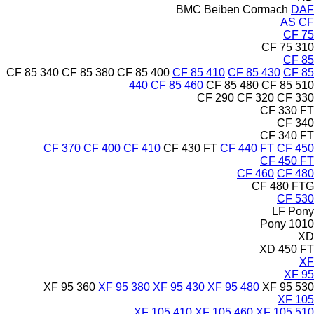
BMC
Beiben
Cormach
DAF
AS
CF
CF 75
CF 75 310
CF 85
CF 85 340
CF 85 380
CF 85 400
CF 85 410
CF 85 430
CF 85
440
CF 85 460
CF 85 480
CF 85 510
CF 290
CF 320
CF 330
CF 330 FT
CF 340
CF 340 FT
CF 370
CF 400
CF 410
CF 430 FT
CF 440 FT
CF 450
CF 450 FT
CF 460
CF 480
CF 480 FTG
CF 530
LF
Pony
Pony 1010
XD
XD 450 FT
XF
XF 95
XF 95 360
XF 95 380
XF 95 430
XF 95 480
XF 95 530
XF 105
XF 105 410
XF 105 460
XF 105 510