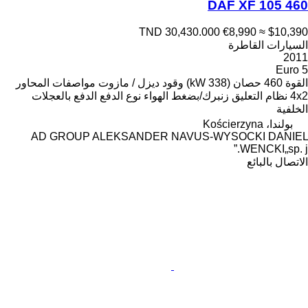
DAF XF 105 460
TND 30,430.000
€8,990
≈ $10,390
السيارات القاطرة
2011
Euro 5
القوة
460 حصان (338 kW)
وقود
ديزل / مازوت
مواصفات المحاور
4x2
نظام التعليق
زنبرك/بضغط الهواء
نوع الدفع
الدفع بالعجلات
الخلفية
بولندا، Kościerzyna
AD GROUP ALEKSANDER NAVUS-WYSOCKI DANIEL
WENCKI„sp. j.”
الاتصال بالبائع