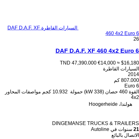
السيارات القاطرة DAF D.A.F. XF
460 4x2 Euro 6
26
DAF D.A.F. XF 460 4x2 Euro 6
TND 47,390.000
€14,000
≈ $16,180
السيارات القاطرة
2014
807.000 كم
Euro 6
القوة
460 حصان (338 kW)
حمولة
10.932 كجم
مواصفات المحاور
4x2
هولندا، Hoogerheide
DINGEMANSE TRUCKS & TRAILERS
21
سنوات في Autoline
الاتصال بالبائع