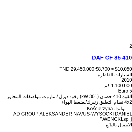
2
DAF CF 85 410
TND 29,450.000
€8,700
≈ $10,050
السيارات القاطرة
2010
1.100.000 كم
Euro 5
القوة
410 حصان (301 kW)
وقود
ديزل / مازوت
مواصفات المحاور
4x2
نظام التعليق
زنبرك/بضغط الهواء
بولندا، Kościerzyna
AD GROUP ALEKSANDER NAVUS-WYSOCKI DANIEL
WENCKI„sp. j.”
الاتصال بالبائع