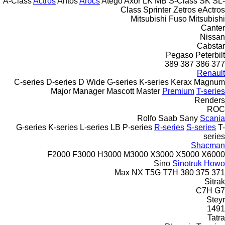
A-Class
Actros
Antos
Arocs
Atego
Axor
LK
MB
S-Class
SK
SL-
Class
Sprinter
Zetros
eActros
Mitsubishi Fuso
Mitsubishi
Canter
Nissan
Cabstar
Pegaso
Peterbilt
389
387
386
377
Renault
C-series
D-series
D Wide
G-series
K-series
Kerax
Magnum
Major
Manager
Mascott
Master
Premium
T-series
Renders
ROC
Rolfo
Saab
Sany
Scania
G-series
K-series
L-series
LB
P-series
R-series
S-series
T-
series
Shacman
F2000
F3000
H3000
M3000
X3000
X5000
X6000
Sino
Sinotruk Howo
Max
NX
T5G
T7H
380
375
371
Sitrak
C7H
G7
Steyr
1491
Tatra