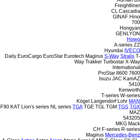
Freightliner
CL
Cascadia
GINAF
Hino
700
Hongyan
GENLYON
Howo
A-series
ZZ
Hyundai
IVECO
Daily
EuroCargo
EuroStar
Eurotech
Magirus
S-Way
Stralis
T-
Way
Trakker
Turbostar
X-Way
International
ProStar
8600
7600
Isuzu
JAC
KamAZ
5410
Kenworth
T-series
W-series
Kögel
Langendorf
Lohr
MAN
F90
KAT
Lion's series
NL series
TGA
TGE
TGL
TGM
TGS
TGX
MAZ
543205
MKG
Mack
CH
F-series
R-series
Magirus
Mercedes-Benz