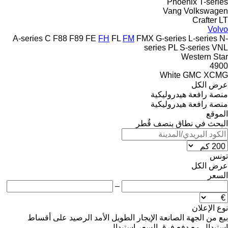
Phoenix
T-series
Vang
Volkswagen
Crafter
LT
Volvo
A-series
C
F88
F89
FE
FH
FL
FM
FMX
G-series
L-series
N-
series
PL
S-series
VNL
Western Star
4900
White GMC
XCMG
عرض الكل
منصة رافعة هيدروليكية
منصة رافعة هيدروليكية
الموقع
البحث في نطاق بنصف قُطر
تونس
عرض الكل
السعر
–
نوع الإعلان
بيع
من الجهة الصانعة
الإيجار الطويل الأمد
الرصيد
على أقساط
استبدال مع دفع فرق السعر
استبدال