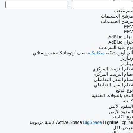
–
سم مكعب
مرشح الجسيمات
مرشح الجسيمات
EEV
EEV
خزان AdBlue
خزان AdBlue
نوع علبة السرعات
آلي
أوتوماتيكية
ميكانيكية
نصف أوتوماتيكية
هيدروستاتي
ريتاردر
ريتاردر
نظام التزييت المركزي
نظام التزييت المركزي
نظام القفل التفاضلي
نظام القفل التفاضلي
نوع الدفع
الدفع بالعجلات الخلفية
كابينة
المقود الأيمن
المقود الأيمن
نوع الكابينة
Topline
Highline
BigSpace
Active Space
كابينة مزدوجة
عرض الكل
مقصورة النوم