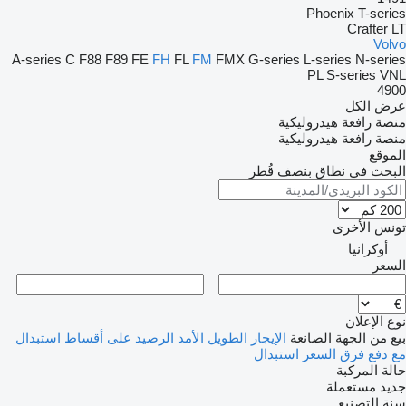
Phoenix
T-series
Crafter
LT
Volvo
A-series
C
F88
F89
FE
FH
FL
FM
FMX
G-series
L-series
N-series
PL
S-series
VNL
4900
عرض الكل
منصة رافعة هيدروليكية
منصة رافعة هيدروليكية
الموقع
البحث في نطاق بنصف قُطر
تونس
الأخرى
أوكرانيا
السعر
–
نوع الإعلان
بيع
من الجهة الصانعة
الإيجار الطويل الأمد
الرصيد
على أقساط
استبدال
مع دفع فرق السعر
استبدال
حالة المركبة
جديد
مستعملة
سنة التصنيع