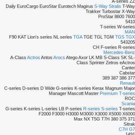
A-series
ZZ
Daily
EuroCargo
EuroStar
Eurotech
Magirus
S-Way
Stralis
T-Way
Trakker
Turbostar
X-Way
ProStar
8600
7600
5410
T-series
W-series
MAN
F90
KAT
Lion's series
NL series
TGA
TGE
TGL
TGM
TGS
TGX
543205
CH
F-series
R-series
Mercedes-Benz
A-Class
Actros
Antos
Arocs
Atego
Axor
LK
MB
S-Class
SK
SL-
Class
Sprinter
Zetros
eActros
Canter
Cabstar
389
387
386
377
Renault
C-series
D-series
D Wide
G-series
K-series
Kerax
Magnum
Major
Manager
Mascott
Master
Premium
T-series
ROC
Scania
G-series
K-series
L-series
LB
P-series
R-series
S-series
T-series
F2000
F3000
H3000
M3000
X3000
X5000
X6000
Max
NX
T5G
T7H
380
375
371
Sitrak
C7H
G7
1491