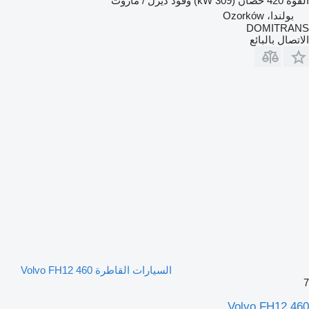
القوة
420 حصان (309 kW)
وقود
ديزل / مازوت
بولندا، Ozorków
DOMITRANS
الاتصال بالبائع
السيارات القاطرة Volvo FH12 460
7
Volvo FH12 460