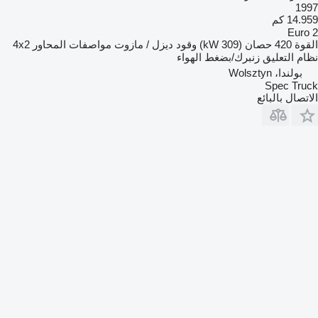
1997
14.959 كم
Euro 2
القوة
420 حصان (309 kW)
وقود
ديزل / مازوت
مواصفات المحاور
4x2
نظام التعليق
زنبرك/بضغط الهواء
بولندا، Wolsztyn
Spec Truck
الاتصال بالبائع