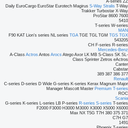
A-series
ZZ
Daily
EuroCargo
EuroStar
Eurotech
Magirus
S-Way
Stralis
T-Way
Trakker
Turbostar
X-Way
ProStar
8600
7600
5410
T-series
W-series
MAN
F90
KAT
Lion's series
NL series
TGA
TGE
TGL
TGM
TGS
TGX
543205
CH
F-series
R-series
Mercedes-Benz
A-Class
Actros
Antos
Arocs
Atego
Axor
LK
MB
S-Class
SK
SL-
Class
Sprinter
Zetros
eActros
Canter
Cabstar
389
387
386
377
Renault
C-series
D-series
D Wide
G-series
K-series
Kerax
Magnum
Major
Manager
Mascott
Master
Premium
T-series
ROC
Scania
G-series
K-series
L-series
LB
P-series
R-series
S-series
T-series
F2000
F3000
H3000
M3000
X3000
X5000
X6000
Max
NX
T5G
T7H
380
375
371
C7H
G7
1491
Phoenix
T-series