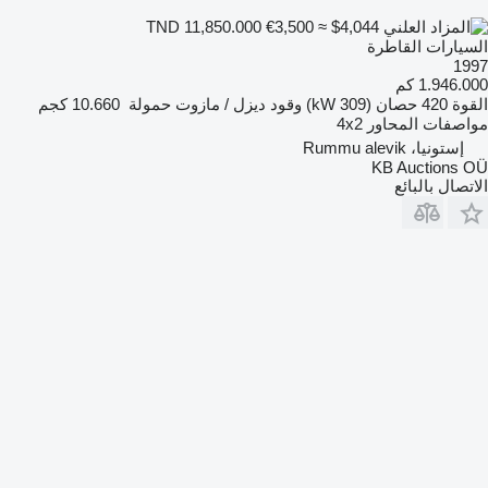
€3,500
≈ $4,044
TND 11,850.000
السيارات القاطرة
1997
1.946.000 كم
القوة
420 حصان (309 kW)
وقود
ديزل / مازوت
حمولة
10.660 كجم
مواصفات المحاور
4x2
إستونيا، Rummu alevik
KB Auctions OÜ
الاتصال بالبائع