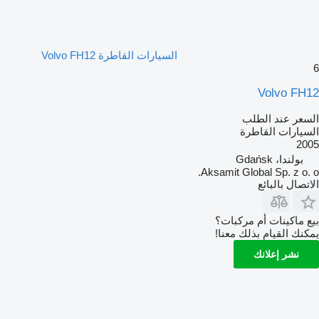
السيارات القاطرة Volvo FH12
6
Volvo FH12
السعر عند الطلب
السيارات القاطرة
2005
بولندا، Gdańsk
Aksamit Global Sp. z o. o.
الاتصال بالبائع
بيع ماكينات أم مركبات؟
يمكنك القيام بذلك معنا!
نشر إعلانك