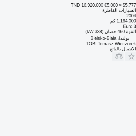
TND 16,920.000
€5,000
≈ $5,777
السيارات القاطرة
2004
1.164.000 كم
Euro 3
القوة
460 حصان (338 kW)
بولندا، Bielsko-Biała
TOBI Tomasz Wieczorek
الاتصال بالبائع