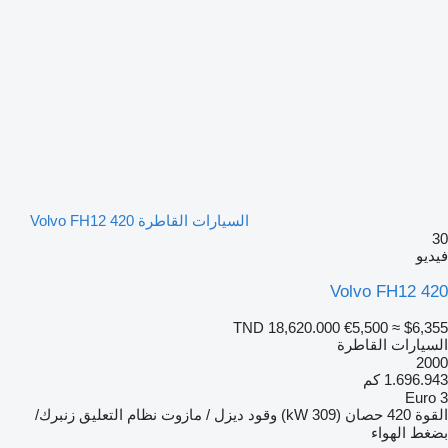
السيارات القاطرة Volvo FH12 420
30
فيديو
Volvo FH12 420
TND 18,620.000
€5,500
≈ $6,355
السيارات القاطرة
2000
1.696.943 كم
Euro 3
القوة
420 حصان (309 kW)
وقود
ديزل / مازوت
نظام التعليق
زنبرك/
بضغط الهواء