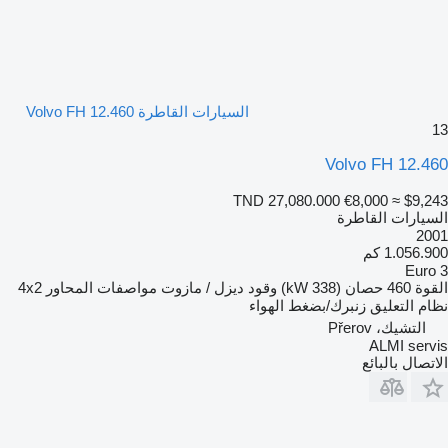
السيارات القاطرة Volvo FH 12.460
13
Volvo FH 12.460
TND 27,080.000
€8,000
≈ $9,243
السيارات القاطرة
2001
1.056.900 كم
Euro 3
القوة
460 حصان (338 kW)
وقود
ديزل / مازوت
مواصفات المحاور
4x2
نظام التعليق
زنبرك/بضغط الهواء
التشيك، Přerov
ALMI servis
الاتصال بالبائع