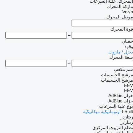
المحرك، علبة السرعات
ماركة المحرك
Volvo
موديل المحرك
قوة المحرك
–
حصان
وقود
ديزل / مازوت
سعة المحرك
–
سم مكعب
مرشح الجسيمات
مرشح الجسيمات
EEV
EEV
خزان AdBlue
خزان AdBlue
نوع علبة السرعات
I-Shift
أوتوماتيكية
ميكانيكية
ريتاردر
ريتاردر
نظام التزييت المركزي
نظام التزييت المركزي