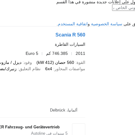
ل على إعلانات جديدة منشورة في هذا القسم
فق على
سياسة الخصوصية
و
اتفاقية المستخدم
.
Scania R 560
السيارات القاطرة
2011
746.385 كم
Euro 5
القوة
560 حصان (412 kW)
وقود
ديزل / مازو
مواصفات المحاور
6x4
نظام التعليق
زنبرك/بضغ
ألمانيا، Delbrück
 Fahrzeug- und Gerätevertrieb
5
سنوات في Autoline