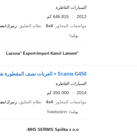
السيارات القاطرة
2012
646.815 كم
مواصفات المحاور
6x4
نظام التعليق
زنبرك/بضغ
بولندا
"Lazuna" Export-Import Kamil Lament
Scania G450 + العربات نصف المقطورة شاحنة نقل الأخشاب
السيارات القاطرة
2014
350.000 كم
مواصفات المحاور
4x4
نظام التعليق
زنبرك/بضغ
بولندا، Swiebodzin
MHS SERWIS Spółka z o.o.