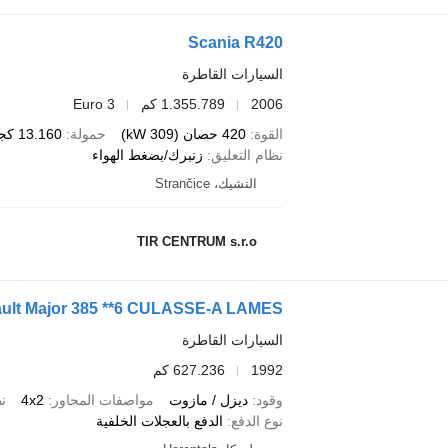
Scania R420
السيارات القاطرة
2006
1.355.789 كم
Euro 3
القوة
420 حصان (309 kW)
حمولة
13.160 كجم
نظام التعليق
زنبرك/بضغط الهواء
التشيك، Strančice
TIR CENTRUM s.r.o
ult Major 385 **6 CULASSE-A LAMES**
السيارات القاطرة
1992
627.236 كم
وقود
ديزل / مازوت
مواصفات المحاور
4x2
نظ
نوع الدفع
الدفع بالعجلات الخلفية