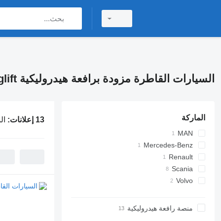
السيارات القاطرة مزودة برافعة هيدروليكية Loglift, علامة تجارية لمنصة رافعة هيدروليكية Loglift
الماركة
13 إعلانات:
ال
MAN
Mercedes-Benz
TGS
Arocs
Renault
Major
Scania
G-series
Volvo
P-series
FMX
R-series
منصة رافعة هيدروليكية