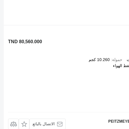
TND 80,560.000
ت
حمولة
10.260 كجم
ط الهواء
PEITZMEYER
الاتصال بالبائع