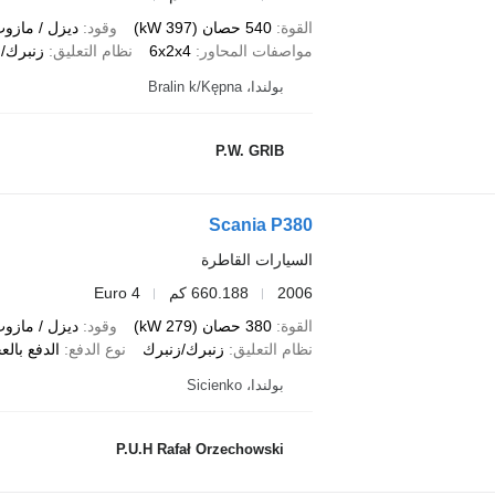
القوة
540 حصان (397 kW)
وقود
ديزل / مازو
مواصفات المحاور
6x2x4
نظام التعليق
زنبرك/ب
بولندا، Bralin k/Kępna
P.W. GRIB
Scania P380
السيارات القاطرة
2006
660.188 كم
Euro 4
القوة
380 حصان (279 kW)
وقود
ديزل / مازو
نظام التعليق
زنبرك/زنبرك
نوع الدفع
الدفع بالع
بولندا، Sicienko
P.U.H Rafał Orzechowski