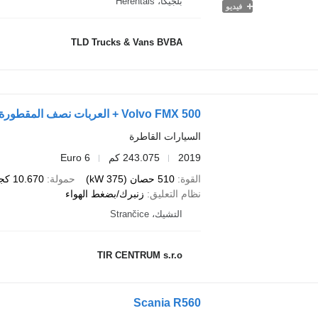
بلجيكا، Herentals
فيديو
TLD Trucks & Vans BVBA
Volvo FMX 500 + العربات نصف المقطورة شاحنة نقل الأخشاب
السيارات القاطرة
2019
243.075 كم
Euro 6
القوة
510 حصان (375 kW)
حمولة
10.670 كجم
نظام التعليق
زنبرك/بضغط الهواء
التشيك، Strančice
TIR CENTRUM s.r.o
Scania R560