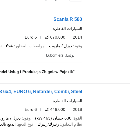
Scania R 580
السيارات القاطرة
2014
670.000 كم
Euro 6
وقود
ديزل / مازوت
مواصفات المحاور
6x4
نظ
بولندا، Lubomierz
"JANUSZEK" Handel Usług i Produkcja Zbigniew Pajdzik
 6x4, EURO 6, Retarder, Combi, Steel
السيارات القاطرة
2018
446.000 كم
Euro 6
القوة
630 حصان (463 kW)
وقود
ديزل / مازو
نظام التعليق
زنبرك/زنبرك
نوع الدفع
الدفع بالع