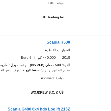
هولندا، Ede
JB Trading bv
Scania R500
السيارات القاطرة
2019
440.000 كم
Euro 6
القوة
500 حصان (368 kW)
وقود
ديزل / مازو
نظام التعليق
زنبرك/بضغط الهواء
نوع الدفع
الد
بولندا، Lubomierz
WOJDREW S.C. & UŚ
Scania G480 6x4 hds Loglift 215Z