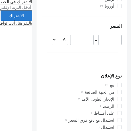
الاشتراك في الحصو
أوروبا
بولندا
الاشتراك
التشيك
بالنقر هنا، أنت توا
السعر
هولندا
بلجيكا
–
ألمانيا
نوع الإعلان
بيع
من الجهة الصانعة
الإيجار الطويل الأمد
الرصيد
على أقساط
استبدال مع دفع فرق السعر
استبدال