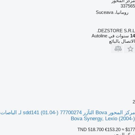
مركز المحور
337565
رومانيا، Suceava
DEZSTORE S.R.L.
14
سنوات في Autoline
الاتصال بالبائع
2
مركز المحور Bova التآزر sdd141 (01.04-) 77700274 لـ الباصات
Bova Synergy, Lexio (2004-)
TND 518.700
€153.20
≈ $177
مركز المحور