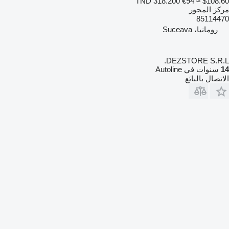
TND 318.200
€94
≈ $108.60
مركز المحور
85114470
رومانيا، Suceava
DEZSTORE S.R.L.
14
سنوات في Autoline
الاتصال بالبائع