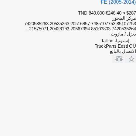
FE (2005-2014)
TND 840.800
€248.40
≈ $287
مركز المحور
85107753 7485107753 20516957 20535263 7420535263
7420535264 85103803 20567394 20428193 21575071...
ديزل / مازوت
إستونيا، Tallinn
TruckParts Eesti OÜ
الاتصال بالبائع