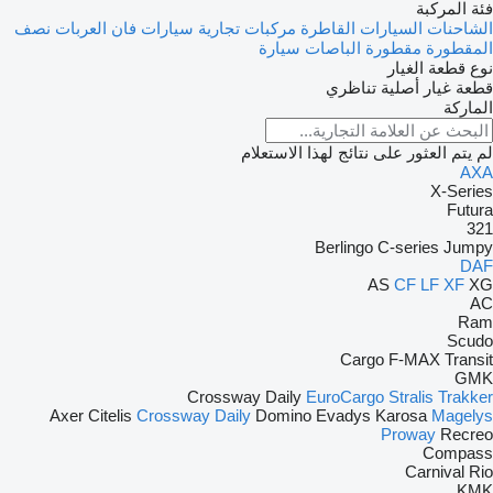
فئة المركبة
الشاحنات
السيارات القاطرة
مركبات تجارية
سيارات فان
العربات نصف
المقطورة
مقطورة
الباصات
سيارة
نوع قطعة الغيار
قطعة غيار أصلية
تناظري
الماركة
لم يتم العثور على نتائج لهذا الاستعلام
AXA
X-Series
Futura
321
Berlingo
C-series
Jumpy
DAF
AS
CF
LF
XF
XG
AC
Ram
Scudo
Cargo
F-MAX
Transit
GMK
Crossway
Daily
EuroCargo
Stralis
Trakker
Axer
Citelis
Crossway
Daily
Domino
Evadys
Karosa
Magelys
Proway
Recreo
Compass
Carnival
Rio
KMK