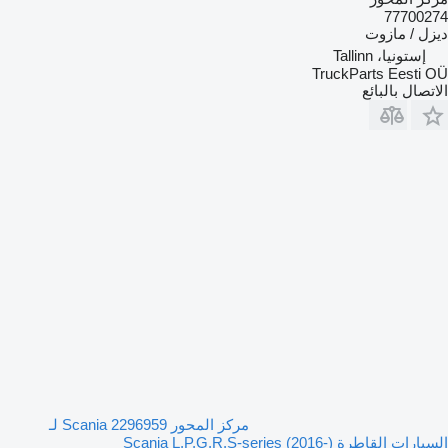
77700274
ديزل / مازوت
إستونيا، Tallinn
TruckParts Eesti OÜ
الاتصال بالبائع
مركز المحور Scania 2296959 لـ
السيارات القاطرة Scania L,P,G,R,S-series (2016-)