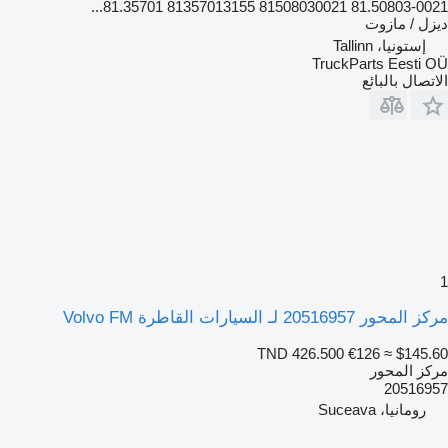
81.50803-0021 81508030021 81357013155 81.35701...
ديزل / مازوت
إستونيا، Tallinn
TruckParts Eesti OÜ
الاتصال بالبائع
1
مركز المحور 20516957 لـ السيارات القاطرة Volvo FM
TND 426.500
€126
≈ $145.60
مركز المحور
20516957
رومانيا، Suceava