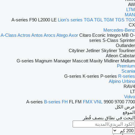
AW
LTM
MAN
A-series
F90
L2000
LE
Lion's series
TGA
TGL
TGM
TGS
TGX
CX
Mercedes-Benz
A-Class
Actros
Antos
Arocs
Atego
Axor
Citaro
Econic
Integro
MB
O-
series
S-Class
Sprinter
Outlander
Cityliner
Jetliner
Skyliner
Tourliner
Atleon
Cabstar
G-series
Magnum
Manager
Mascott
Maxity
Midliner
Midlum
Premium
Scania
G-series
K-series
P-series
R-series
Alpino
Urbino
RAV4
LT
Volvo
A-series
B-series
FH
FL
FM
FMX
VNL
9900
9700
7700
عرض الكل
الموقع
البحث في نطاق بنصف قُطر