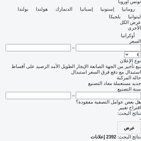
تونس
أوروبا
رومانيا
إستونيا
إسبانيا
الدنمارك
هولندا
بولندا
ليتوانيا
بلجيكا
عرض الكل
الأخرى
أوكرانيا
السعر
–
نوع الإعلان
بيع
تأجير
من الجهة الصانعة
الإيجار الطويل الأمد
الرصيد
على أقساط
استبدال مع دفع فرق السعر
استبدال
حالة المركبة
جديد
مستعملة
معاد التصنيع
سنة التصنيع
–
هل بعض عوامل التصفية مفقودة؟
اقتراح تغيير
نتائج البحث:
-
عرض
نتائج البحث:
2392 إعلانات