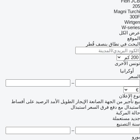
Fiori
JCB
205
Magni
Turchi
300F
Wirtgen
W-series
عرض الكل
الموقع
البحث في نطاق بنصف قُطر
تونس
الأخرى
أوكرانيا
السعر
–
نوع الإعلان
بيع
تأجير
من الجهة الصانعة
الإيجار الطويل الأمد
الرصيد
على أقساط
استبدال مع دفع فرق السعر
استبدال
حالة المركبة
جديد
مستعملة
سنة التصنيع
–
يورو