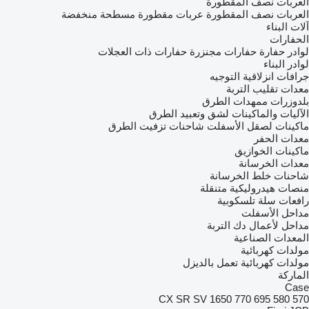
العربات نصف المقطورة
العربات نصف المقطورة عربات مقطورة مسطحة منخفضة
آلات البناء
الحفارات
لوادر حفارة
حفارات مجنزرة
حفارات ذات العجلات
لوادر البناء
جرافات انزلاقية التوجيه
معدات تقليب التربة
بلدوزرات
ممهدات الطرق
الآليات والماكينات لشق وتعبيد الطرق
ماكينات لصقل الأسفلت
شاحنات تزفيت الطرق
معدات الحفر
ماكينات الخوازيق
معدات الخرسانة
شاحنات خلط الخرسانة
منصات هيدروليكية متنقلة
رافعات سلة تلسكوبية
مداحل الأسفلت
مداحل لأعمال دك التربة
المعدات الصناعية
مولدات كهربائية
مولدات كهربائية تعمل بالديزل
الماركة
Case
CX
SR
SV
1650
770
695
580
570