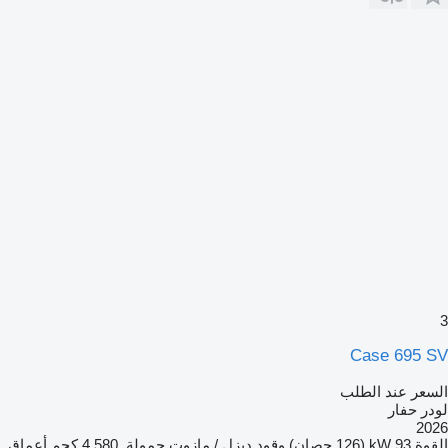
3
Case 695 SV
السعر عند الطلب
لودر حفار
2026
القوة
93 kW (126 حصان)
وقود
ديزل / مازوت
حمولة
4.580 كجم
أعماق