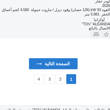
لودر حفار
2026
القوة
93 kW (126 حصان)
وقود
ديزل / مازوت
حمولة
4.580 كجم
أعماق
الحفر
5.881 متر
أوكرانيا
TOV "ALEANDA"
الاتصال بالبائع
الصفحة التالية
4
3
2
1
الرجاء العثور على معدات الوكيل TOV "ALEANDA" ضمن هذه الفئات