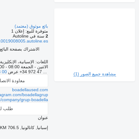
بائع موثوق (معتمد)
متوفرة للبيع:
إعلان 1
2
سنة في Autoline
0019008005.autoline.es
الاشتراك بصفحة البائع
اللغات:
الإسبانية، الإنكليزية
الاثنين - الجمعة
08:00 - 19:00
+34 972 47 ...
عرض
3 00
مشاهدة جميع الصور (1)
معاودة الاتص
boadellaused.com
tagram.com/boadellagrup/
m/company/grup-boadella
طلب لق
عنوان
إسبانيا, كاتالونيا, RIUDELLOTS DE LA SELVA, CRTA. N-II KM 706.5