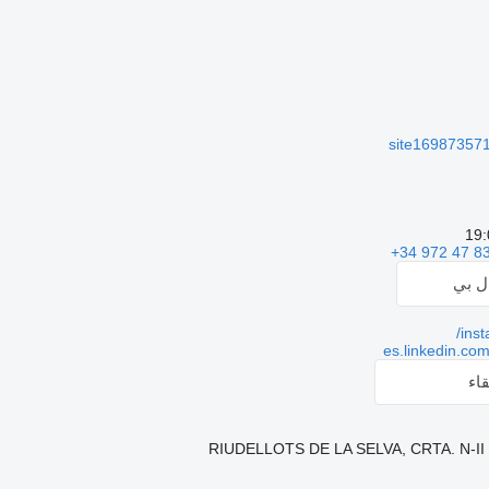
site169873571
+34 972 47 8
ال بي
ins
es.linkedin.co
اء