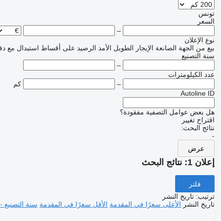
تونس
السعر
–
نوع الإعلان
بيع
من الجهة الصانعة
الإيجار الطويل الأمد
الرصيد
على أقساط
استبدال مع دف
سنة التصنيع
–
عدد الكيلومترات
–
كم
Autoline ID
هل بعض عوامل التصفية مفقودة؟
اقتراح تغيير
نتائج البحث:
-
عرض
إعلان 1:
نتائج البحث
فلتر
ترتيب
:
تاريخ النشر
تاريخ النشر
الأعلى سعرًا في المقدمة
الأقل سعرًا في المقدمة
سنة التصنيع -