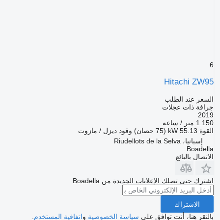
6
Hitachi ZW95
السعر عند الطلب
جرافة ذات عجلات
2019
1.150 متر / ساعة
القوة
55.13 kW (75 حصان)
وقود
ديزل / مازوت
إسبانيا، Riudellots de la Selva
Boadella
الاتصال بالبائع
اشترك حتى تصلك الإعلانات الجديدة من Boadella
الاشتراك
بالنقر هنا، أنت توافق على
سياسة الخصوصية
و
اتفاقية المستخدم
.