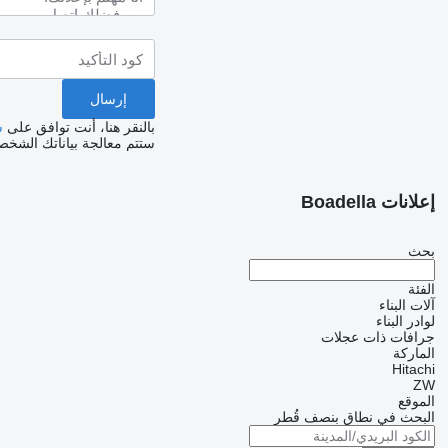
بالنقر هنا، أنت توافق على
س
ستتم معالجة بياناتك الشخ
إعلانات Boadella
بحث
الفئة
آلات البناء
لوادر البناء
جرافات ذات عجلات
الماركة
Hitachi
ZW
الموقع
البحث في نطاق بنصف قُطر