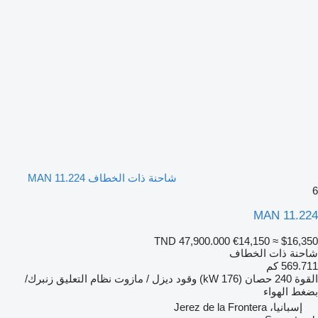
شاحنة ذات الخطاف MAN 11.224
6
MAN 11.224
TND 47,900.000
€14,150
≈ $16,350
شاحنة ذات الخطاف
569.711 كم
القوة
240 حصان (176 kW)
وقود
ديزل / مازوت
نظام التعليق
زنبرك/
بضغط الهواء
إسبانيا، Jerez de la Frontera