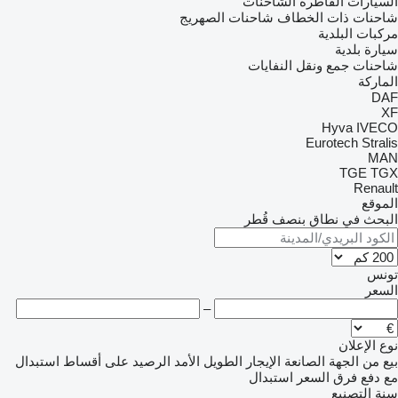
السيارات القاطرة
الشاحنات
شاحنات ذات الخطاف
شاحنات الصهريج
مركبات البلدية
سيارة بلدية
شاحنات جمع ونقل النفايات
الماركة
DAF
XF
Hyva
IVECO
Eurotech
Stralis
MAN
TGE
TGX
Renault
الموقع
البحث في نطاق بنصف قُطر
تونس
السعر
–
نوع الإعلان
بيع
من الجهة الصانعة
الإيجار الطويل الأمد
الرصيد
على أقساط
استبدال
مع دفع فرق السعر
استبدال
سنة التصنيع