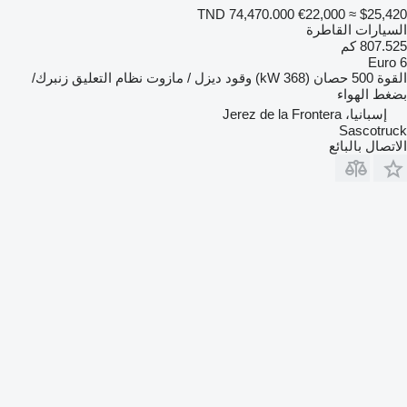
TND 74,470.000
€22,000
≈ $25,420
السيارات القاطرة
807.525 كم
Euro 6
القوة
500 حصان (368 kW)
وقود
ديزل / مازوت
نظام التعليق
زنبرك/
بضغط الهواء
إسبانيا، Jerez de la Frontera
Sascotruck
الاتصال بالبائع