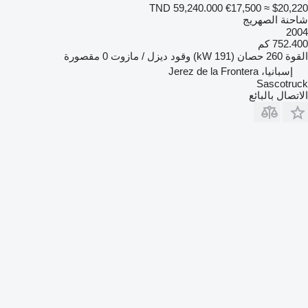
TND 59,240.000
€17,500
≈ $20,220
شاحنة الصهريج
2004
752.400 كم
القوة
260 حصان (191 kW)
وقود
ديزل / مازوت
0 مقصورة
إسبانيا، Jerez de la Frontera
Sascotruck
الاتصال بالبائع