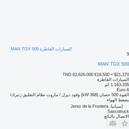
السيارات القاطرة MAN TGX 500
9
MAN TGX 500
TND 62,620.000
€18,500
≈ $21,370
السيارات القاطرة
1.163.105 كم
Euro 6
القوة
500 حصان (368 kW)
وقود
ديزل / مازوت
نظام التعليق
زنبرك/
بضغط الهواء
إسبانيا، Jerez de la Frontera
Sascotruck
الاتصال بالبائع