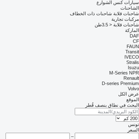
سيارات كنس الشوارع
الشاحنات
شاحنات قلابة
شاحنات ذات الخطاف
مركبات تجارية
شاحنات قلابة < 3.5طن
الماركة
DAF
CF
FAUN
Transit
IVECO
Stralis
Isuzu
M-Series
NPR
Renault
D-series
Premium
Volvo
عرض الكل
الموقع
البحث في نطاق بنصف قُطر
تونس
السعر
–