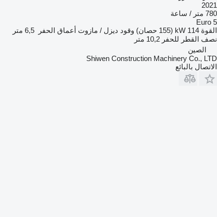
20
/ ساعة
Euro
قوة
114 kW (155 حصان)
وقود
ديزل / مازوت
أعماق الحفر
6,5 متر
ف القطر للحفر
10,2 متر
الصين
Shiwen Construction Machinery Co., L
تصال بالبائع