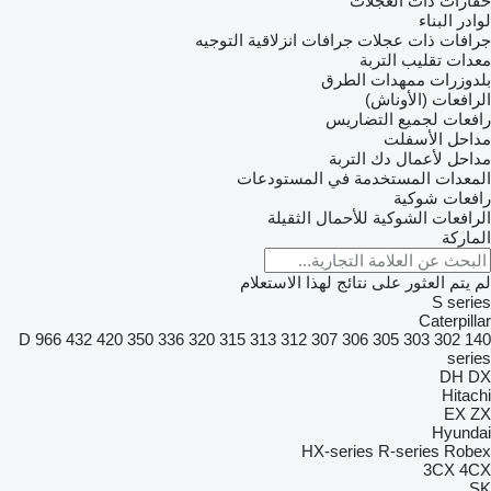
ارات ذات العجلات
در البناء
افات ذات عجلات
جرافات انزلاقية التوجيه
دات تقليب التربة
دوزرات
ممهدات الطرق
افعات (الأوناش)
فعات لجميع التضاريس
احل الأسفلت
احل لأعمال دك التربة
معدات المستخدمة في المستودعات
فعات شوكية
افعات الشوكية للأحمال الثقيلة
اركة
يتم العثور على نتائج لهذا الاستعلام
S seri
Caterpil
D
966
432
420
350
336
320
315
313
312
307
306
305
303
302
1
seri
DH
Hita
EX
Hyund
HX-series
R-series
Rob
3CX
4