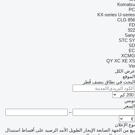
Komat
KX-series
U-seri
CLG
8
9
Sa
STC
XC
QY
XC
XE
V
ض الكل
موقع
بحث في نطاق بنصف قُطر
نس
سعر
–
 الإعلان
من الجهة الصانعة
الإيجار الطويل الأمد
الرصيد
على أقساط
استبدال