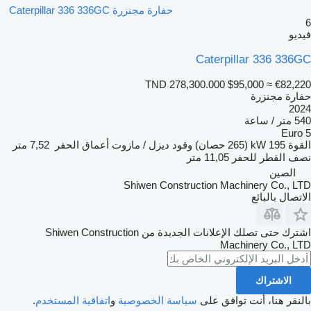
حفارة مجنزرة Caterpillar 336 336GC
يو
Caterpillar 336 336
TND 278,300.000
$95,000
≈ €82,2
ارة مجنزرة
20
/ ساعة
Euro
قوة
195 kW (265 حصان)
وقود
ديزل / مازوت
أعماق الحفر
7,52 متر
ف القطر للحفر
11,05 متر
الصين
Shiwen Construction Machinery Co., L
تصال بالبائع
اشترك حتى تصلك الإعلانات الجديدة من Shiwen Construction
Machinery Co., L
الاشتراك
لنقر هنا، أنت توافق على
سياسة الخصوصية
و
اتفاقية المستخدم
.