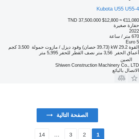
Kubota U55 U55
TND 37,500.000
$12,800
≈ €11,0
ارة صغيرة
20
/ ساعة
Euro
قوة
29.2 kW (39.73 حصان)
وقود
ديزل / مازوت
حمولة
3.500 كجم
ماق الحفر
3,56 متر
نصف القطر للحفر
5,995 متر
الصين
Shiwen Construction Machinery Co., L
تصال بالبائع
الصفحة التالية
14
…
3
2
1