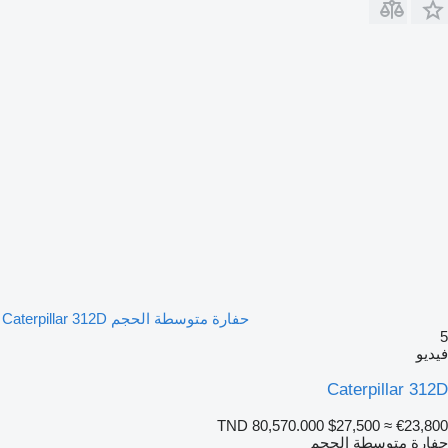
حفارة متوسطة الحجم Caterpillar 312D
يو
Caterpillar 31
TND 80,570.000
$27,500
≈ €23,8
ارة متوسطة الحجم