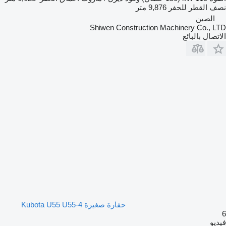
ف القطر للحفر
9,876 متر
الصين
Shiwen Construction Machinery Co., L
تصال بالبائع
حفارة صغيرة Kubota U55 U55-4
يو