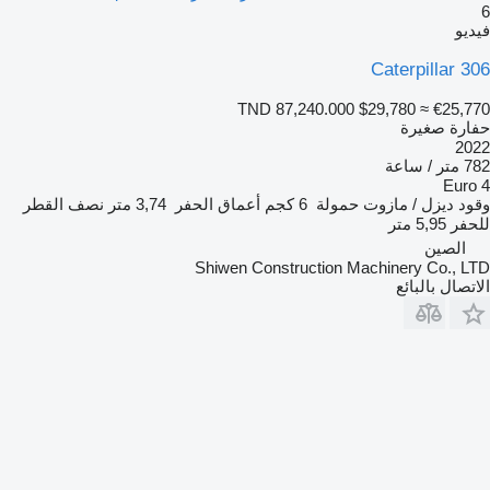
يو
Caterpillar 3
TND 87,240.000
$29,780
≈ €25,7
ارة صغيرة
20
/ ساعة
Euro
ود
ديزل / مازوت
حمولة
6 كجم
أعماق الحفر
3,74 متر
نصف القطر
حفر
5,95 متر
الصين
Shiwen Construction Machinery Co., L
تصال بالبائع