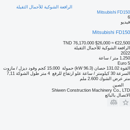
الرافعة الشوكية للأحمال الثقيلة
Mitsubishi FD1
يو
Mitsubishi FD1
TND 76,170.000
$26,000
≈ €22,5
افعة الشوكية للأحمال الثقيلة
20
متر / ساعة
Euro
قوة
131.02 حصان (96.3 kW)
حمولة
15.000 كجم
وقود
ديزل / مازوت
سرعة
30 كيلومتر / ساعة
علو ارتفاع للرفع
4 متر
طول الشوكة
7,11
ر
عرض الشوك
2.600 ملم
الصين
Shiwen Construction Machinery Co., L
تصال بالبائع