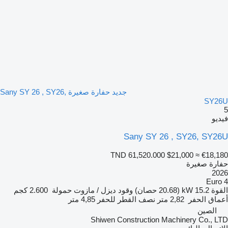
جديد حفارة صغيرة Sany SY 26 , SY26,
SY2
يو
Sany SY 26 , SY26, SY2
TND 61,520.000
$21,000
≈ €18,1
ارة صغيرة
20
Euro
قوة
15.2 kW (20.68 حصان)
وقود
ديزل / مازوت
حمولة
2.600 كجم
ماق الحفر
2,82 متر
نصف القطر للحفر
4,85 متر
الصين
Shiwen Construction Machinery Co., L