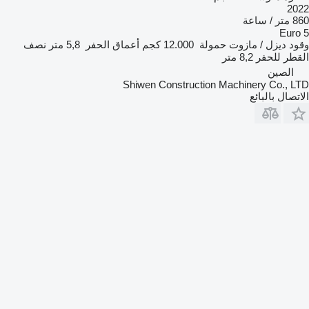
20
/ ساعة
Euro
ود
ديزل / مازوت
حمولة
12.000 كجم
أعماق الحفر
5,8 متر
نصف
قطر للحفر
8,2 متر
الصين
Shiwen Construction Machinery Co., L
تصال بالبائع