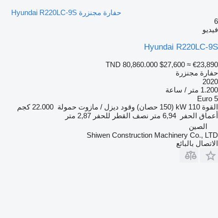
حفارة مجنزرة Hyundai R220LC-9S
يو
Hyundai R220LC-
TND 80,860.000
$27,600
≈ €23,8
ارة مجنزرة
20
متر / ساعة
Euro
قوة
110 kW (150 حصان)
وقود
ديزل / مازوت
حمولة
22.000 كجم
ماق الحفر
6,94 متر
نصف القطر للحفر
2,87 متر
الصين
Shiwen Construction Machinery Co., L
تصال بالبائع