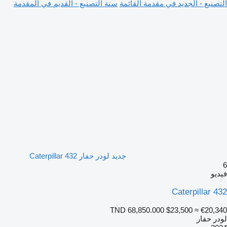
صنيع - الجديد في مقدمة القائمة
سنة التصنيع - القديم في المقدمة
جديد لودر حفار Caterpillar 432
يو
Caterpillar 4
TND 68,850.000
$23,500
≈ €20,3
در حفار