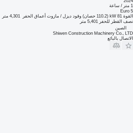
20
Euro
قوة
81 kW (110.2 حصان)
وقود
ديزل / مازوت
أعماق الحفر
4,301 متر
ف القطر للحفر
5,401 متر
الصين
Shiwen Construction Machinery Co., L
تصال بالبائع