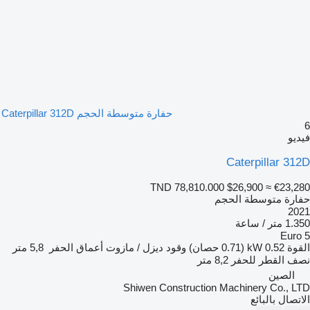
حفارة متوسطة الحجم Caterpillar 312D
يو
Caterpillar 31
TND 78,810.000
$26,900
≈ €23,2
ارة متوسطة الحجم
20
متر / ساعة
Euro
قوة
0.52 kW (0.71 حصان)
وقود
ديزل / مازوت
أعماق الحفر
5,8 متر
ف القطر للحفر
8,2 متر
الصين
Shiwen Construction Machinery Co., L
تصال بالبائع