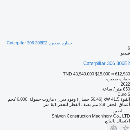
حفارة صغيرة Caterpillar 306 306E2
يو
Caterpillar 306 306
TND 43,940.000
$15,000
≈ €12,9
ارة صغيرة
20
/ ساعة
Euro
قوة
41.5 kW (56.46 حصان)
وقود
ديزل / مازوت
حمولة
6.000 كجم
ماق الحفر
3,8 متر
نصف القطر للحفر
6,1 متر
الصين
Shiwen Construction Machinery Co., L
تصال بالبائع