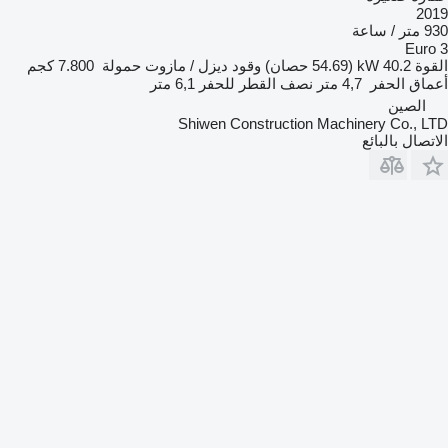
20
/ ساعة
Euro
قوة
40.2 kW (54.69 حصان)
وقود
ديزل / مازوت
حمولة
7.800 كجم
ماق الحفر
4,7 متر
نصف القطر للحفر
6,1 متر
الصين
Shiwen Construction Machinery Co., L
تصال بالبائع