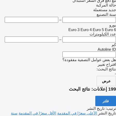
 دفع فرق السعر
استبدال
ة المركبة
يد
مستعملة
ة التصنيع
–
رو
Euro 3
Euro 4
Euro 5
Euro
د الكيلومترات
–
Autoline
 بعض عوامل التصفية مفقودة؟
راح تغيير
ئج البحث:
عرض
لانات:
نتائج البحث
فلتر
تيب
:
تاريخ النشر
يخ النشر
الأعلى سعرًا في المقدمة
الأقل سعرًا في المقدمة
سنة