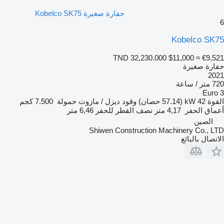
حفارة صغيرة Kobelco SK75
Kobelco SK
TND 32,230.000
$11,000
≈ €9,5
ارة صغيرة
20
/ ساعة
Euro
قوة
42 kW (57.14 حصان)
وقود
ديزل / مازوت
حمولة
7.500 كجم
ماق الحفر
4,17 متر
نصف القطر للحفر
6,46 متر
الصين
Shiwen Construction Machinery Co., L
تصال بالبائع