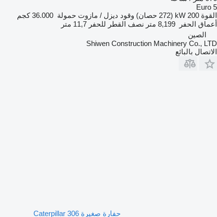
Euro
قوة
200 kW (272 حصان)
وقود
ديزل / مازوت
حمولة
36.000 كجم
ماق الحفر
8,199 متر
نصف القطر للحفر
11,7 متر
الصين
Shiwen Construction Machinery Co., L
تصال بالبائع
حفارة صغيرة Caterpillar 306