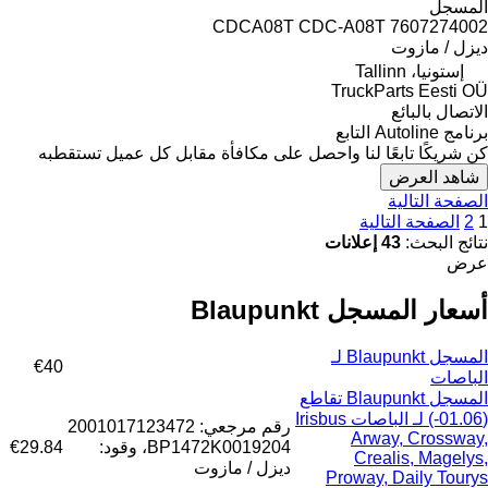
المسجل
CDCA08T CDC-A08T 7607274002
ديزل / مازوت
إستونيا، Tallinn
TruckParts Eesti OÜ
الاتصال بالبائع
برنامج Autoline التابع
كن شريكًا تابعًا لنا واحصل على مكافأة مقابل كل عميل تستقطبه
شاهد العرض
الصفحة التالية
1
2
الصفحة التالية
نتائج البحث:
43 إعلانات
عرض
أسعار المسجل Blaupunkt
المسجل Blaupunkt لـ
€40
الباصات
المسجل Blaupunkt تقاطع
(01.06-) لـ الباصات Irisbus
رقم مرجعي: 2001017123472
Arway, Crossway,
BP1472K0019204، وقود:
€29.84
Crealis, Magelys,
ديزل / مازوت
Proway, Daily Tourys