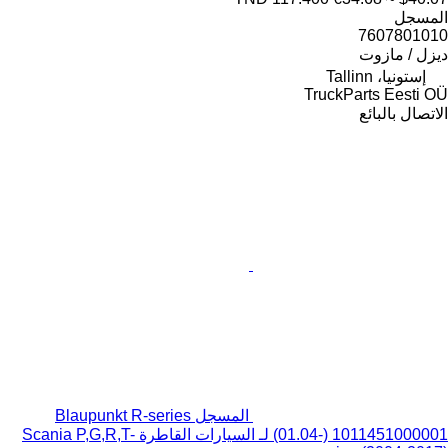
المسجل
7607801010
ديزل / مازوت
إستونيا، Tallinn
TruckParts Eesti OÜ
الاتصال بالبائع
المسجل Blaupunkt R-series
(01.04-) 1011451000001 لـ السيارات القاطرة Scania P,G,R,T-