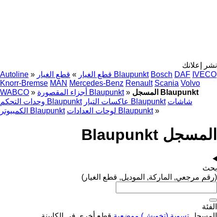
نشر إعلانك
IVECO
DAF
Bosch
قطع الغيار Blaupunkt
قطع الغيار
»
»
Autoline
Knorr-Bremse
MAN
Mercedes-Benz
Renault
Scania
Volvo
المسجل Blaupunkt
»
أجزاء المقصورة Blaupunkt
»
WABCO
شاشات
عاكسات التيار Blaupunkt
وحدات التحكم Blaupunkt
»
لوحات العدادات Blaupunkt
الكمبيوتر Blaupunkt
المسجل Blaupunkt
بحث
(رقم مرجعي, الماركة, الموديل, قطع الغيار)
الفئة
المسجل
تسوية (تخويش) موضعية
قطع أخرى في الكابينة