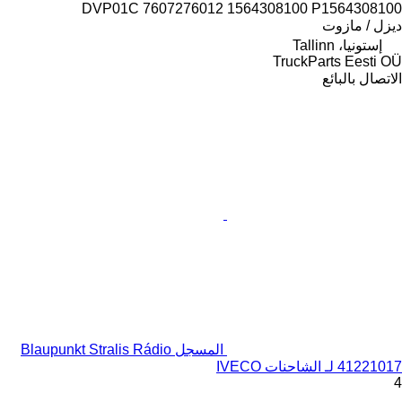
DVP01C 7607276012 1564308100 P1564308100
ديزل / مازوت
إستونيا، Tallinn
TruckParts Eesti OÜ
الاتصال بالبائع
المسجل Blaupunkt Stralis Rádio
41221017 لـ الشاحنات IVECO
4