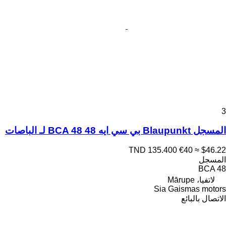
3
المسجل Blaupunkt بي سي ايه 48 BCA 48 لـ الباصات
TND 135.400
€40
≈ $46.22
المسجل
BCA 48
لاتفيا، Mārupe
Sia Gaismas motors
الاتصال بالبائع