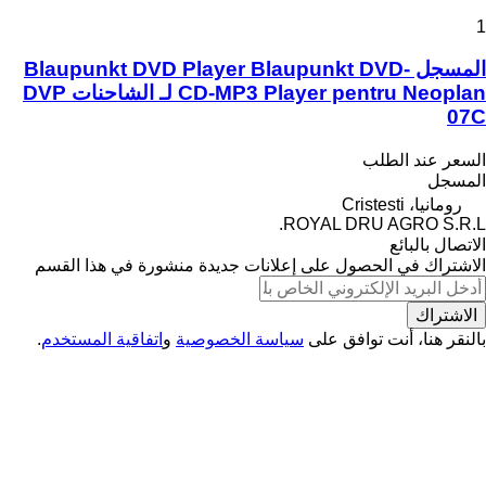
1
المسجل Blaupunkt DVD Player Blaupunkt DVD-
CD-MP3 Player pentru Neoplan لـ الشاحنات DVP
07C
السعر عند الطلب
المسجل
رومانيا، Cristesti
ROYAL DRU AGRO S.R.L.
الاتصال بالبائع
الاشتراك في الحصول على إعلانات جديدة منشورة في هذا القسم
الاشتراك
بالنقر هنا، أنت توافق على
سياسة الخصوصية
و
اتفاقية المستخدم
.