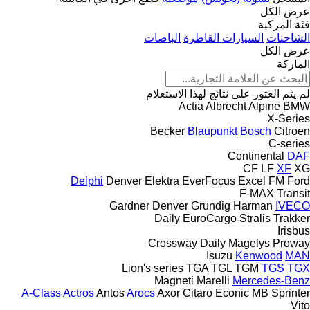
عرض الكل
فئة المركبة
الشاحنات
السيارات القاطرة
الباصات
عرض الكل
الماركة
لم يتم العثور على نتائج لهذا الاستعلام
Actia
Albrecht
Alpine
BMW
X-Series
Becker
Blaupunkt
Bosch
Citroen
C-series
Continental
DAF
CF
LF
XF
XG
Delphi
Denver
Elektra
EverFocus
Excel
FM
Ford
F-MAX
Transit
Gardner Denver
Grundig
Harman
IVECO
Daily
EuroCargo
Stralis
Trakker
Irisbus
Crossway
Daily
Magelys
Proway
Isuzu
Kenwood
MAN
Lion's series
TGA
TGL
TGM
TGS
TGX
Magneti Marelli
Mercedes-Benz
A-Class
Actros
Antos
Arocs
Axor
Citaro
Econic
MB
Sprinter
Vito