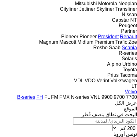
Mitsubishi
Motorola
Neoplan
Cityliner
Jetliner
Skyliner
Transliner
Nissan
Cabstar
NT
Peugeot
Partner
Pioneer
Pioneer
President
Renault
Magnum
Mascott
Midlum
Premium
Trafic
Zoe
Rosho
Saab
Scania
R-series
Solaris
Alpino
Urbino
Toyota
Prius
Tacoma
VDL
VDO
Verint
Volkswagen
LT
Volvo
B-series
FH
FL
FM
FMX
N-series
VNL
9900
9700
7700
عرض الكل
الموقع
البحث في نطاق بنصف قُطر
تونس
أوروبا