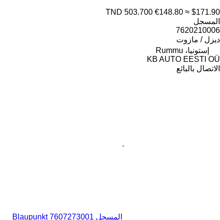
TND 503.700
€148.80
≈ $171.90
المسجل
7620210006
ديزل / مازوت
إستونيا، Rummu
KB AUTO EESTI OÜ
الاتصال بالبائع
المسجل Blaupunkt 7607273001