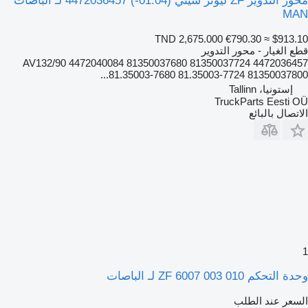
محور التدوير ZF ليونز سيتي (01.04-) 4472036457 لـ الباصات
MAN
TND 2,675.000
€790.30
≈ $913.10
قطع الغيار - محور التدوير
4472036457 AV132/90 4472040084 81350037680 81350037724
81.35003-7680 81.35003-7724 81350037800...
إستونيا، Tallinn
TruckParts Eesti OÜ
الاتصال بالبائع
1
وحدة التحكم ZF 6007 003 010 لـ الباصات
السعر عند الطلب