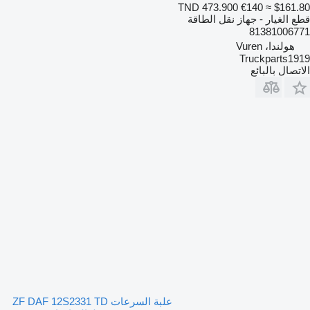
TND 473.900
€140
≈ $161.80
قطع الغيار - جهاز نقل الطاقة
81381006771
هولندا، Vuren
Truckparts1919
الاتصال بالبائع
علبة السرعات ZF DAF 12S2331 TD