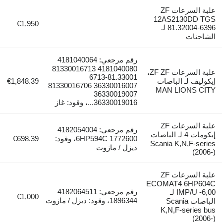
علبة السرعات ZF
12AS2130DD TGS
€1,950
81.32004-6396 لـ
الشاحنات
رقم مرجعي: 4181040064
4181040080 81330016713
علبة السرعات ZF ZF،
81.33001-6713
إيكوليف لـ الباصات
€1,848.39
36330016007 81330016706
MAN LIONS CITY
36330019007
36330019016...، وقود: غاز
علبة السرعات ZF
رقم مرجعي: 4182054004
إيكومات 4 لـ الباصات
6HP594C 1772600، وقود:
€698.39
Scania K,N,F-series
ديزل / مازوت
(2006-)
علبة السرعات ZF
ECOMAT4 6HP604C
رقم مرجعي: 4182064511
IMP/U -6,00 لـ
€1,000
1896344، وقود: ديزل / مازوت
الباصات Scania
K,N,F-series bus
(2006-)