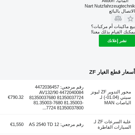
ألمانيا، Altdorf
Nart Nutzfahrzeugtechnik
الاتصال بالبائع
بيع ماكينات أم مركبات؟
يمكنك القيام بذلك معنا!
نشر إعلانك
أسعار قطع الغيار ZF
رقم مرجعي: 4472036457
محور التدوير ZF ليونز
AV132/90 4472040084
سيتي (01.04-) لـ
€790.32
81350037680 81350037724
الباصات MAN
81.35003-7680 81.35003-
7724 81350037800...
علبة السرعات ZF لـ
رقم مرجعي: 12 AS 2540 TD
€1,550
السيارات القاطرة