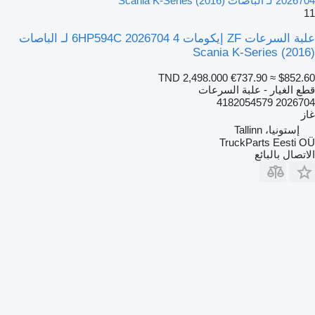
2026704 لـ الباصات Scania K-Series (2016)
11
علبة السرعات ZF إيكومات 4 6HP594C 2026704 لـ الباصات
Scania K-Series (2016)
TND 2,498.000
€737.90
≈ $852.60
قطع الغيار - علبة السرعات
2026704 4182054579
غاز
إستونيا، Tallinn
TruckParts Eesti OÜ
الاتصال بالبائع