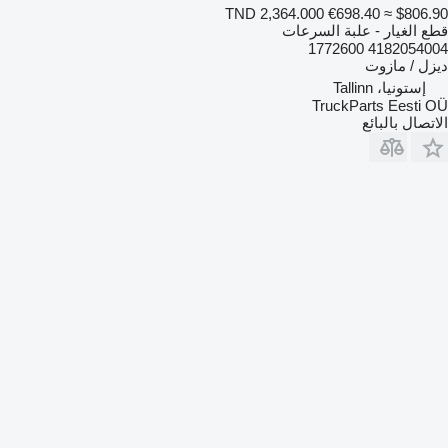
TND 2,364.000
€698.40
≈ $806.90
قطع الغيار - علبة السرعات
4182054004 1772600
ديزل / مازوت
إستونيا، Tallinn
TruckParts Eesti OÜ
الاتصال بالبائع