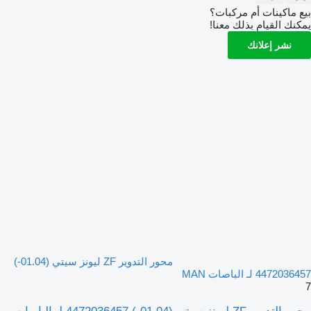
بيع ماكينات أم مركبات؟
يمكنك القيام بذلك معنا!
نشر إعلانك
محور التدوير ZF ليونز سيتي (01.04-)
4472036457 لـ الباصات MAN
7