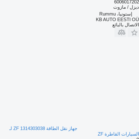
6006017202
ديزل / مازوت
إستونيا، Rummu
KB AUTO EESTI OÜ
الاتصال بالبائع
جهاز نقل الطاقة ZF 1314303038 لـ
السيارات القاطرة ZF