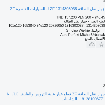
9
جهاز نقل الطاقة ZF 1314303038 لـ السيارات القاطرة ZF
TND 157.200
PLN 200
≈ €46.45
قطع الغيار - جهاز نقل الطاقة
1314303038 , 1316303037 20726050 101e120 1653840 34e120
بولندا، Smolno Wielkie
Auto Perfekt Michał Urbaniak
الاتصال بالبائع
2
جهاز نقل الطاقة ZF قطع غيار علبة التروس والقابض NH/1C
81381006771 لـ الشاحنات