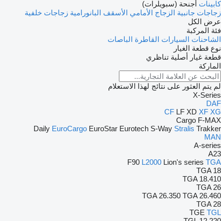
كابينات
أجنحة (سبويلرات)
زجاجات جانبية
الزجاج الأمامي
الأسقف البانورامية
زجاجات خلفية
عرض الكل
فئة المركبة
الشاحنات
السيارات القاطرة
الباصات
نوع قطعة الغيار
قطعة غيار أصلية
تناظري
الماركة
لم يتم العثور على نتائج لهذا الاستعلام
X-Series
DAF
CF
LF
XD
XF
XG
Cargo
F-MAX
Daily
EuroCargo
EuroStar
Eurotech
S-Way
Stralis
Trakker
MAN
A-series
A23
F90
L2000
Lion's series
TGA
TGA 18
TGA 18.410
TGA 26
TGA 26.350
TGA 26.460
TGA 28
TGE
TGL
TGL 12.220