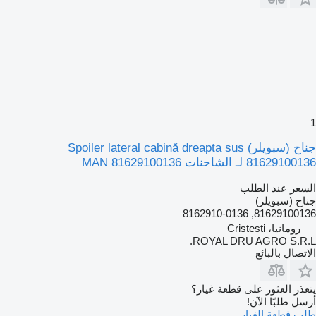
1
جناح (سبويلر) Spoiler lateral cabină dreapta sus
81629100136 لـ الشاحنات MAN 81629100136
السعر عند الطلب
جناح (سبويلر)
81629100136, 8162910-0136
رومانيا، Cristesti
ROYAL DRU AGRO S.R.L.
الاتصال بالبائع
يتعذر العثور على قطعة غيار؟
أرسل طلبًا الآن!
طلب قطعة الغيار