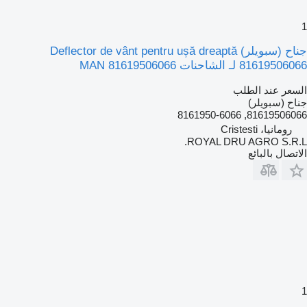
1
جناح (سبويلر) Deflector de vânt pentru ușă dreaptă
81619506066 لـ الشاحنات MAN 81619506066
السعر عند الطلب
جناح (سبويلر)
81619506066, 8161950-6066
رومانيا، Cristesti
ROYAL DRU AGRO S.R.L.
الاتصال بالبائع
1