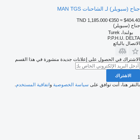
جناح (سبويلر) لـ الشاحنات MAN TGS
TND 1,185.000
€350
≈ $404.40
جناح (سبويلر)
بولندا، Turek
P.P.H.U. DELTA
الاتصال بالبائع
الاشتراك في الحصول على إعلانات جديدة منشورة في هذا القسم
الاشتراك
بالنقر هنا، أنت توافق على
سياسة الخصوصية
و
اتفاقية المستخدم
.
1