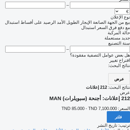
–
نوع الإعلان
بيع
من الجهة الصانعة
الإيجار الطويل الأمد
الرصيد
على أقساط
استبدال
مع دفع فرق السعر
استبدال
حالة المركبة
جديد
مستعملة
سنة التصنيع
–
هل بعض عوامل التصفية مفقودة؟
اقتراح تغيير
نتائج البحث:
-
عرض
نتائج البحث:
212 إعلانات
عرض
212 إعلانات:
أجنحة (سبويلرات) MAN
السعر:
TND 85.000 - TND 7,100.000
فلتر
ترتيب
:
تاريخ النشر