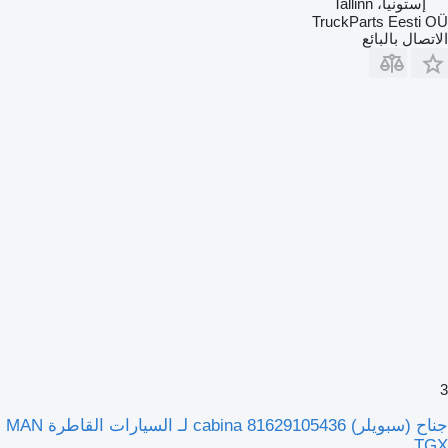
إستونيا، Tallinn
TruckParts Eesti OÜ
الاتصال بالبائع
3
جناح (سبويلر) cabina 81629105436 لـ السيارات القاطرة MAN
TGX