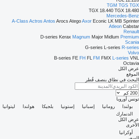
TGM
TGS
TGX
TGX 18.440
TGX 18.480
Mercedes-Benz
A-Class
Actros
Antos
Arocs
Atego
Axor
Econic
LK
MB
Sprinter
Atleon
Cabstar
Renault
D-series
Kerax
Magnum
Major
Midlum
Premium
Scania
G-series
L-series
R-series
Volvo
B-series
FE
FH
FL
FM
FMX
L-series
VNL
Octavia
عرض الكل
الموقع
البحث في نطاق بنصف قُطر
تونس
أوروبا
بولندا
رومانيا
إسبانيا
إستونيا
بلجيكا
هولندا
ليتوانيا
الدنمارك
عرض الكل
الأخرى
أوكرانيا
السعر