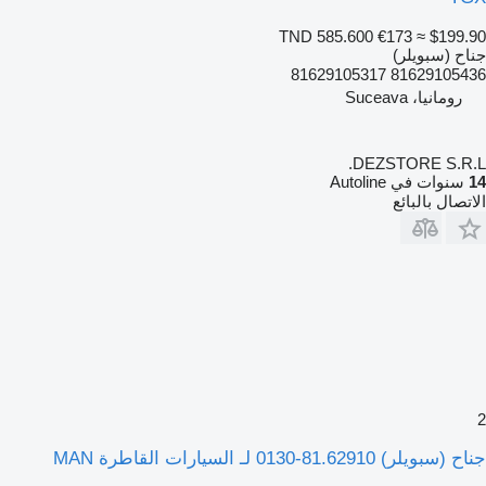
TND 585.600
€173
≈ $199.90
جناح (سبويلر)
81629105436 81629105317
رومانيا، Suceava
DEZSTORE S.R.L.
14
سنوات في Autoline
الاتصال بالبائع
2
جناح (سبويلر) 81.62910-0130 لـ السيارات القاطرة MAN