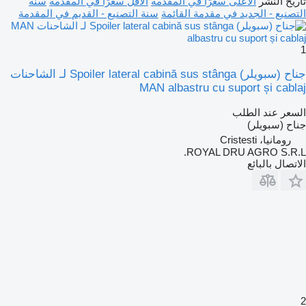
تاريخ النشر
الأعلى سعرًا في المقدمة
الأقل سعرًا في المقدمة
سنة
التصنيع - الجديد في مقدمة القائمة
سنة التصنيع - القديم في المقدمة
1
جناح (سبويلر) Spoiler lateral cabină sus stânga لـ الشاحنات
MAN albastru cu suport și cablaj
السعر عند الطلب
جناح (سبويلر)
رومانيا، Cristesti
ROYAL DRU AGRO S.R.L.
الاتصال بالبائع
2