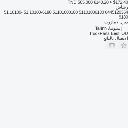
TND 505.000
€149.20
≈ $172.40
رشاش
0445120354 51101006180 51101009180 51.10100-6180 51.10100-
9180
ديزل / مازوت
إستونيا، Tallinn
TruckParts Eesti OÜ
الاتصال بالبائع