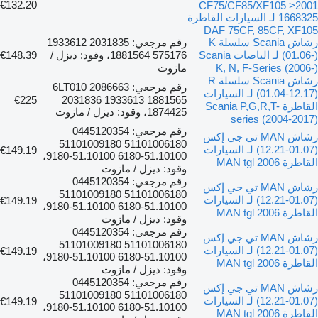
€132.20
CF75/CF85/XF105 >2001
1668325 لـ السيارات القاطرة
DAF 75CF, 85CF, XF105
رشاش Scania سلسلة K
رقم مرجعي: 2031835 1933612
(01.06-) لـ الباصات Scania
575176 1881564، وقود: ديزل /
€148.39
K, N, F-Series (2006-)
مازوت
رشاش Scania سلسلة R
رقم مرجعي: 2086663 6LT010
(01.04-12.17) لـ السيارات
€225
2031836 1933613 1881565
القاطرة Scania P,G,R,T-
1874425، وقود: ديزل / مازوت
series (2004-2017)
رقم مرجعي: 0445120354
رشاش MAN تي جي إكس
51101006180 51101009180
(01.07-12.21) لـ السيارات
€149.19
51.10100-6180 51.10100-9180،
القاطرة MAN tgl 2006
وقود: ديزل / مازوت
رقم مرجعي: 0445120354
رشاش MAN تي جي إكس
51101006180 51101009180
(01.07-12.21) لـ السيارات
€149.19
51.10100-6180 51.10100-9180،
القاطرة MAN tgl 2006
وقود: ديزل / مازوت
رقم مرجعي: 0445120354
رشاش MAN تي جي إكس
51101006180 51101009180
(01.07-12.21) لـ السيارات
€149.19
51.10100-6180 51.10100-9180،
القاطرة MAN tgl 2006
وقود: ديزل / مازوت
رقم مرجعي: 0445120354
رشاش MAN تي جي إكس
51101006180 51101009180
(01.07-12.21) لـ السيارات
€149.19
51.10100-6180 51.10100-9180،
القاطرة MAN tgl 2006