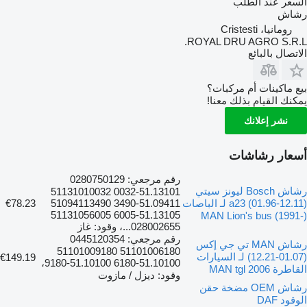
السعر عند الطلب
رشاش
رومانيا، Cristesti
ROYAL DRU AGRO S.R.L.
الاتصال بالبائع
بيع ماكينات أم مركبات؟
يمكنك القيام بذلك معنا!
نشر إعلانك
أسعار رشاشات
رقم مرجعي: 0280750129
رشاش Bosch ليونز سيتي
51.13101-0032 51131010032
a23 (01.96-12.11) لـ الباصات
51.09411-3490 51094113490
€78.23
51.13105-6005 51131056005
MAN Lion's bus (1991-)
028002655...، وقود: غاز
رقم مرجعي: 0445120354
رشاش MAN تي جي إكس
51101006180 51101009180
(01.07-12.21) لـ السيارات
€149.19
51.10100-6180 51.10100-9180،
القاطرة MAN tgl 2006
وقود: ديزل / مازوت
رشاش OEM مضخة حقن
الوقود DAF