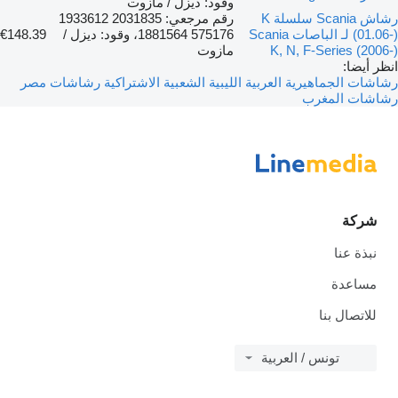
وقود: ديزل / مازوت
رشاش Scania سلسلة K
رقم مرجعي: 2031835 1933612
(01.06-) لـ الباصات Scania
575176 1881564، وقود: ديزل /
€148.39
K, N, F-Series (2006-)
مازوت
انظر أيضا:
رشاشات الجماهيرية العربية الليبية الشعبية الاشتراكية
رشاشات مصر
رشاشات المغرب
شركة
نبذة عنا
مساعدة
للاتصال بنا
تونس / العربية