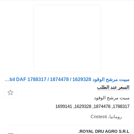
مبيت مرشح الوقود Carcasă Filtru de Combustibil DAF 1788317 / 1874478 / 1629328 / لـ الشاحنات
عر عند الطلب
ت مرشح الوقود
1788317, 1874478, 162
رومانيا، Cristesti
ROYAL DRU AGRO S.R