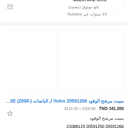
14
سنوات في Autoline
مبيت مرشح الوقود Volvo 20591266 لـ الباصات Volvo B5LH, B0E (2008-)
TND 341.
≈ $116.50
€100.80
ت مرشح الوقود
20591266 20591250