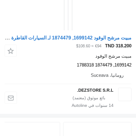
مبيت مرشح الوقود 1699142, 1874479 لـ السيارات القاطرة DAF XF105
TND 318.
≈ $108.60
€94
ت مرشح الوقود
1699142, 187447
رومانيا، Suceava
DEZSTORE S.R.L.
14
سنوات في Autoline