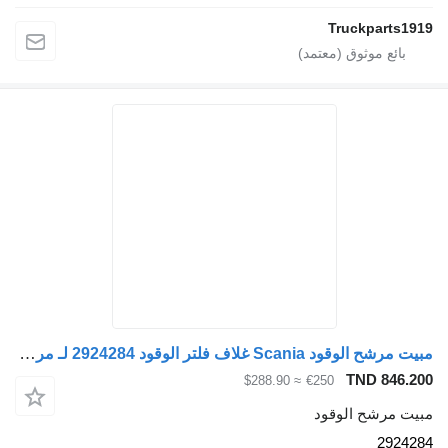
Truckparts1
مبيت مرشح الوقود Scania غلاف فلتر الوقود 2924284 لـ مركبة تجارية
TND 846.
≈ $288.90
€250
ت مرشح الوقود
2924