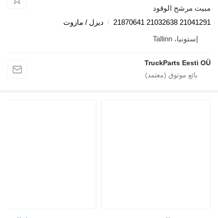
ت مرشح الوقود
21041291 21032638
ديزل / مازوت
إستونيا، Tallinn
TruckParts Eesti