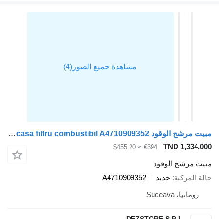
مبيت مرشح الوقود Carcasa filtru combustibil A4710909352 لـ السيارات القاطرة Mercedes-Benz ACTROS MP4
TND 1,334.
≈ $455.20
€394
ت مرشح الوقود
 المركبة
جديد
A4710909352
رومانيا، Suceava
DEZSTORE S.R.L.