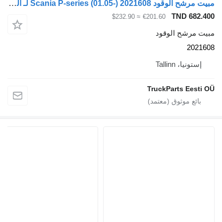
مبيت مرشح الوقود Scania P-series (01.05-) 2021608 لـ السيارات القاطرة Scania P,G,R,T-series (2004-2017)
TND 682.
≈ $232.90
€201.60
ت مرشح الوقود
2021
إستونيا، Tallinn
TruckParts Eesti