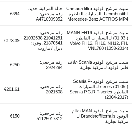
مبيت مرشح الوقود Carcasa filtru
حالة المركبة: جديد،
combustibil لـ السيارات القاطرة
رقم مرجعي:
€394
A4710909352
Mercedes-Benz ACTROS 
مبيت مرشح الوقود MANN FH16
رقم مرجعي:
(01.93-) لـ السيارات القاطرة
21041291 21032638
€173.39
21870641، وقود:
Volvo FH12, FH16, NH12,
VNL780 (1993-20
ديزل / مازوت
مبيت مرشح الوقود Scania غلاف
رقم مرجعي:
€250
 الوقود لـ مركبة تجارية
2924284
مبيت مرشح الوقود Scania P-
series (01.05-) لـ السيارات
رقم مرجعي:
€201.61
القاطرة Scania P,G,R,T-series
2021608
(2004-2
مبيت مرشح الوقود MAN نظام
رقم مرجعي:
الوقود Brandstoffilterhuis لـ
€150
51125017312
ة تجارية