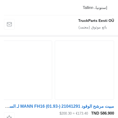
إستونيا، Tallinn
TruckParts Eesti
مبيت مرشح الوقود MANN FH16 (01.93-) 21041291 لـ السيارات القاطرة Volvo FH12, FH16, NH12, FH, VNL780 (1993-2014)
TND 586.
≈ $200.30
€173.40