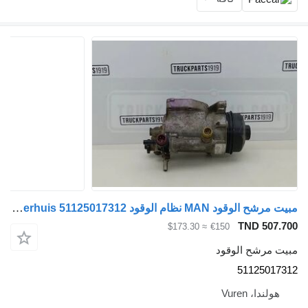
مبيت مرشح الوقود MAN نظام الوقود Brandstoffilterhuis 51125017312 لـ مركبة تجارية
TND 507.
≈ $173.30
€150
ت مرشح الوقود
51125017
هولندا، Vuren