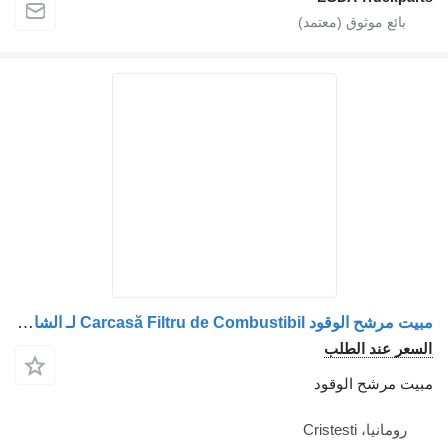
مبيت مرشح الوقود Carcasă Filtru de Combustibil لـ الشاحنات Scania 1863220, 1863221, 2060083, 2052847, 2238138, 2273715, 2545570, 2779154, 2441723, 2545614, 2779174, 2924284
عر عند الطلب
ت مرشح الوقود
رومانيا، Cristesti