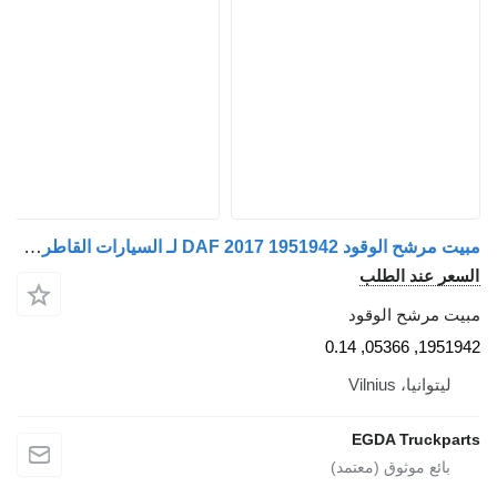
مبيت مرشح الوقود DAF 2017 1951942 لـ السيارات القاطرة DAF
عر عند الطلب
ت مرشح الوقود
1951942, 053
ليتوانيا، Vilnius
EGDA Truckpa