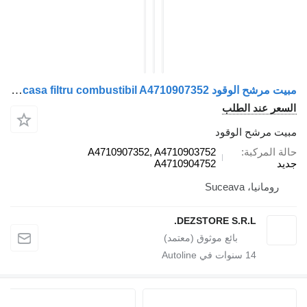
مبيت مرشح الوقود Carcasa filtru combustibil A4710907352 لـ السيارات القاطرة Mercedes-Benz ACTROS MP4
عر عند الطلب
ت مرشح الوقود
 المركبة
A4710907352, A4710903752
د
A4710904752
رومانيا، Suceava
DEZSTORE S.R.L.
14
سنوات في Autoline