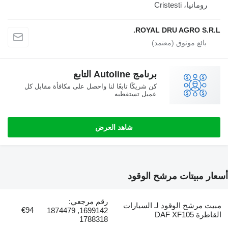
رومانيا، Cristesti
ROYAL DRU AGRO S.R
برنامج Autoline التابع
كن شريكًا تابعًا لنا واحصل على مكافأة مقابل كل
عميل تستقطبه
شاهد العرض
 مبيتات مرشح الوقود
رقم مرجعي:
 مرشح الوقود لـ السيارات
€94
1699142, 1874479
 DAF XF105
1788318