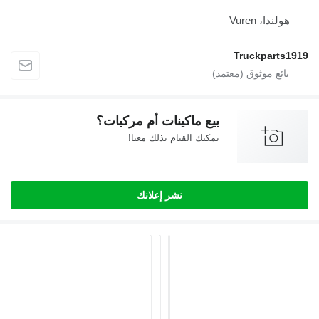
هولندا، Vuren
Truckparts1
بيع ماكينات أم مركبات؟
يمكنك القيام بذلك معنا!
نشر إعلانك