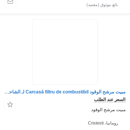
مبيت مرشح الوقود Carcasă filtru de combustibil لـ الشاحنات Mercedes-Benz A5410900852 5410900852 A5410920103 5410920103 A5410900452 5410900452 A5410920503 5410920503
عر عند الطلب
ت مرشح الوقود
رومانيا، Cristesti