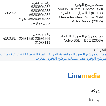
رقم مرجعي:
ت مرشح الوقود
9360904852
MANN,HUMMEL Antos 2
9360901355
(01.13-) لـ السيارات القاطرة
€302.42
A9360904852
Mercedes-Benz Actros 
A9360901355، وقود:
Antos Arocs (20
ديزل / مازوت
رقم مرجعي:
 مرشح الوقود لـ الباصات
€100.81
20591266 20591250
Volvo B5LH, B0E (20
21088119
يضا:
 مرشح الوقود الجماهيرية العربية الليبية الشعبية الاشتراكية
مبيتات
الوقود مصر
مبيتات مرشح الوقود المغرب
كة
ذة عنا