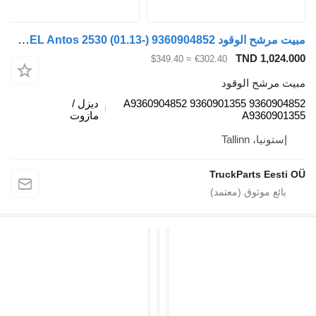
مبيت مرشح الوقود MANN,HUMMEL Antos 2530 (01.13-) 9360904852 لـ السيارات القاطرة Mercedes-Benz Actros MP4 Antos Arocs (2012-)
TND 1,024.
≈ $349.40
€302.40
ت مرشح الوقود
9360904852 9360901355 A9360904852
ديزل /
A9360901
مازوت
إستونيا، Tallinn
TruckParts Eesti