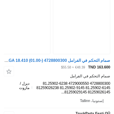
صمام التحكم في الفرامل WABCO TGA 18.410 (01.00-) 4728800300 لـ السيارات القاطرة MAN 4-series, TGA (1993-2009)
TND 163.60
≈ $55.58
€48.39
مام التحكم في الفرامل
4728800300 4729000550 81.25902-6238
ديزل /
81.25902-6145 81.25902-9145 81259026238
مازوت
81259026145 81259029145.
إستونيا، Tallinn
TruckParts Eesti O