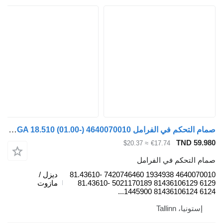
صمام التحكم في الفرامل WABCO TGA 18.510 (01.00-) 4640070010 لـ السيارات القاطرة MAN 4-series, TGA (1993-2009)
TND 59.98
≈ $20.37
€17.74
مام التحكم في الفرامل
4640070010 1934938 7420746460 81.43610-
ديزل /
6129 81436106129 5021170189 81.43610-
مازوت
6124 81436106124 144590
إستونيا، Tallinn