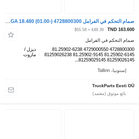
صمام التحكم في الفرامل WABCO TGA 18.480 (01.00-) 4728800300 لـ السيارات القاطرة MAN 4-series, TGA (1993-2009)
TND 163.60
≈ $55.58
€48.39
مام التحكم في الفرامل
4728800300 4729000550 81.25902-6238
ديزل /
81.25902-6145 81.25902-9145 81259026238
مازوت
81259026145 81259029145.
إستونيا، Tallinn
TruckParts Eesti O