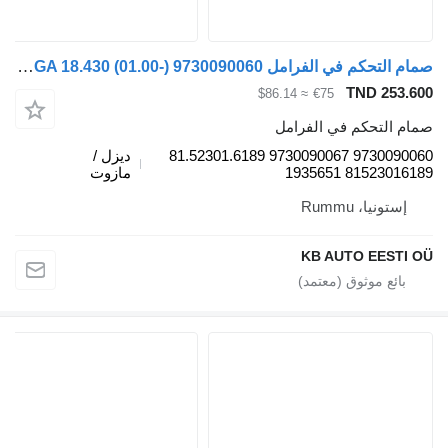
صمام التحكم في الفرامل WABCO TGA 18.430 (01.00-) 9730090060 لـ الشاحنات MAN 4-series, TGA (1993-2009)
TND 253.60
≈ $86.14
€75
مام التحكم في الفرامل
9730090060 9730090067 81.52301.6189
ديزل /
81523016189 193565
مازوت
إستونيا، Rummu
KB AUTO EESTI O