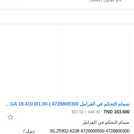
صمام التحكم في الفرامل WABCO TGA 18.410 (01.00-) 4728800300 لـ السيارات القاطرة MAN 4-series, TGA (1993-2009)
TND 163.60
≈ $55.58
€48.39
مام التحكم في الفرامل
4728800300 4729000550 81.25902-6238
ديزل /