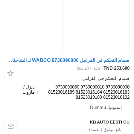
صمام التحكم في الفرامل WABCO 9730090000 لـ الشاحنات MAN TGL, TGM, TGS, TGX (2005-2021)
TND 253.60
≈ $86.14
€75
مام التحكم في الفرامل
9730090000 9730090010 9730090060
ديزل /
81523016183 81523016184 81523016189
مازوت
81523016192 815230191
إستونيا، Rummu
KB AUTO EESTI O