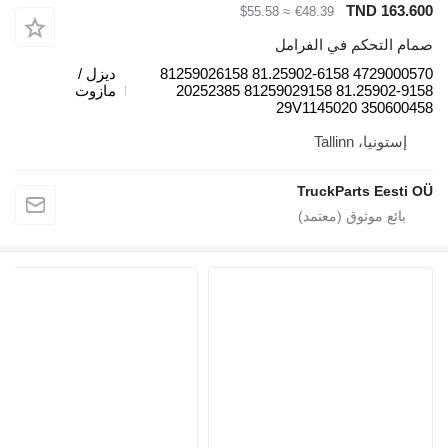
TND 163.60
≈ $55.58
€48.39
مام التحكم في الفرامل
4729000570 81.25902-6158 81259026158
ديزل /
81.25902-9158 81259029158 20252385
مازوت
350600458 29V11450
إستونيا، Tallinn
TruckParts Eesti O