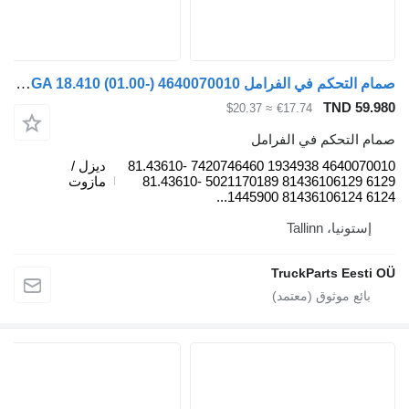
صمام التحكم في الفرامل WABCO TGA 18.410 (01.00-) 4640070010 لـ السيارات القاطرة MAN 4-series, TGA (1993-2009)
TND 59.98
≈ $20.37
€17.74
مام التحكم في الفرامل
4640070010 1934938 7420746460 81.43610-
ديزل /
6129 81436106129 5021170189 81.43610-
مازوت
6124 81436106124 144590
إستونيا، Tallinn
TruckParts Eesti O