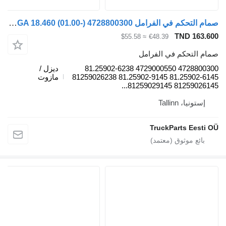
صمام التحكم في الفرامل WABCO TGA 18.460 (01.00-) 4728800300 لـ السيارات القاطرة MAN 4-series, TGA (1993-2009)
TND 163.60
≈ $55.58
€48.39
مام التحكم في الفرامل
4728800300 4729000550 81.25902-6238
ديزل /
81.25902-6145 81.25902-9145 81259026238
مازوت
81259026145 81259029145.
إستونيا، Tallinn
TruckParts Eesti O