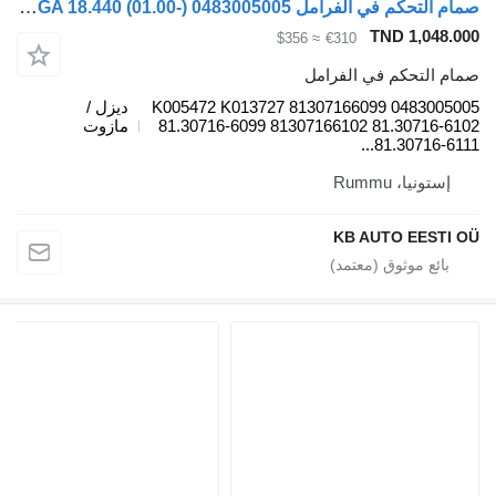
صمام التحكم في الفرامل Knorr-Bremse TGA 18.440 (01.00-) 0483005005 لـ الشاحنات MAN 4-series, TGA (1993-2009)
TND 1,048.00
≈ $356
€310
مام التحكم في الفرامل
0483005005 K005472 K013727 81307166099
ديزل /
81.30716-6099 81307166102 81.30716-610
مازوت
81.30716-6111..
إستونيا، Rummu
KB AUTO EESTI O