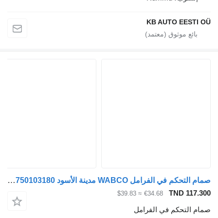
KB AUTO EESTI O
صمام التحكم في الفرامل WABCO مدينة الأسود a26 (01.98-12.13) 4750103180 لـ الباصات MAN Lion's bus (1991-)
TND 117.30
≈ $39.83
€34.68
مام التحكم في الفرامل