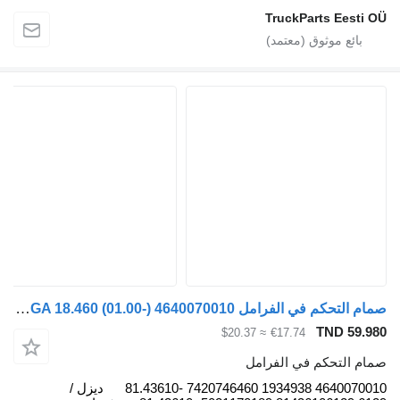
TruckParts Eesti O
صمام التحكم في الفرامل WABCO TGA 18.460 (01.00-) 4640070010 لـ السيارات القاطرة MAN 4-series, TGA (1993-2009)
TND 59.98
≈ $20.37
€17.74
مام التحكم في الفرامل
4640070010 1934938 7420746460 81.43610-
ديزل /