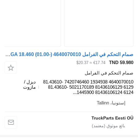
صمام التحكم في الفرامل MAN TGA 18.460 (01.00-) 4640070010 لـ السيارات القاطرة MAN 4-series, TGA (1993-2009)
TND 59.98
≈ $20.37
€17.74
مام التحكم في الفرامل
4640070010 1934938 7420746460 81.43610-
ديزل /
6129 81436106129 5021170189 81.43610-
مازوت
6124 81436106124 144590
إستونيا، Tallinn
TruckParts Eesti O