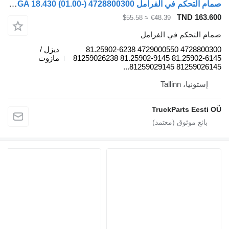
صمام التحكم في الفرامل WABCO TGA 18.430 (01.00-) 4728800300 لـ السيارات القاطرة MAN 4-series, TGA (1993-2009)
TND 163.60
≈ $55.58
€48.39
مام التحكم في الفرامل
4728800300 4729000550 81.25902-6238
ديزل /
81.25902-6145 81.25902-9145 81259026238
مازوت
81259026145 81259029145.
إستونيا، Tallinn
TruckParts Eesti O