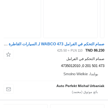
صمام التحكم في الفرامل WABCO 473 لـ السيارات القاطرة MAN g, g90, l2000, m2000l, m90, f90
TND 86.23
≈ €25.50
PLN 110
مام التحكم في الفرامل
473 501 201 0, 47350
بولندا، Smolno Wielkie
Auto Perfekt Michał Urbania