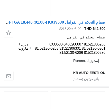
صمام التحكم في الفرامل Knorr-Bremse TGA 18.440 (01.00-) K039530 لـ الشاحنات MAN 4-series, TGA (1993-2009)
TND 642.50
≈ $218.20
€190
مام التحكم في الفرامل
K039530 0486200007 8152130626
ديزل /
81.52130-6268 81521306301 81.52130-630
مازوت
81.52130-6286 8152130628
إستونيا، Rummu
KB AUTO EESTI O