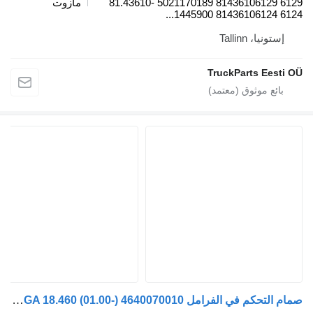
6129 81436106129 5021170189 81.43610-
مازوت
6124 81436106124 144590
إستونيا، Tallinn
TruckParts Eesti O
صمام التحكم في الفرامل WABCO TGA 18.460 (01.00-) 4640070010 لـ السيارات القاطرة MAN 4-series, TGA (1993-2009)