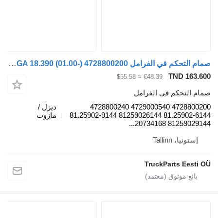
صمام التحكم في الفرامل WABCO TGA 18.390 (01.00-) 4728800200 لـ السيارات القاطرة MAN 4-series, TGA (1993-2009)
TND 163.60
≈ $55.58
€48.39
مام التحكم في الفرامل
4728800200 4729000540 4728800240
ديزل /
81.25902-6144 81259026144 81.25902-9144
مازوت
81259029144 20734168.
إستونيا، Tallinn
TruckParts Eesti O