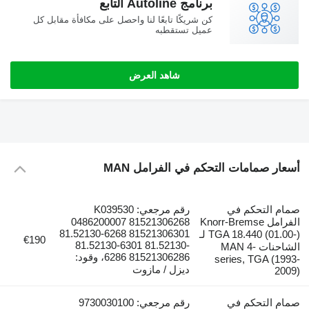
برنامج Autoline التابع
كن شريكًا تابعًا لنا واحصل على مكافأة مقابل كل
عميل تستقطبه
شاهد العرض
سعار صمامات التحكم في الفرامل MAN
مام التحكم في
رقم مرجعي: K039530
الفرامل Knorr-Bremse
0486200007 81521306268
81.52130-6268 81521306301
TGA 18.440 (01.00-) لـ
€190
81.52130-6301 81.52130-
الشاحنات MAN 4-
6286 81521306286، وقود:
series, TGA (1993
ديزل / مازوت
2009
مام التحكم في
رقم مرجعي: 9730030100