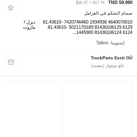
TND 59.98
≈ $20.37
€17.74
مام التحكم في الفرامل
4640070010 1934938 7420746460 81.43610-
ديزل /
6129 81436106129 5021170189 81.43610-
مازوت
6124 81436106124 144590
إستونيا، Tallinn
TruckParts Eesti O