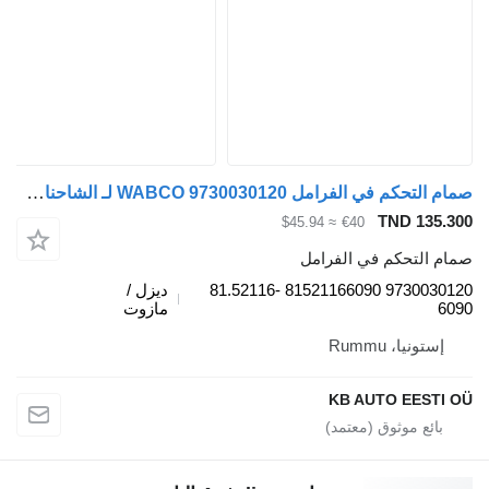
صمام التحكم في الفرامل WABCO 9730030120 لـ الشاحنات MAN TGL, TGM, TGS, TGX (2005-2021)
TND 135.30
≈ $45.94
€40
مام التحكم في الفرامل
9730030120 81521166090 81.52116-
ديزل /
609
مازوت
إستونيا، Rummu
KB AUTO EESTI O