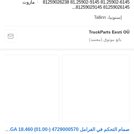
81.25902-6145 81.25902-9145 81259026238
مازوت
81259026145 81259029145.
إستونيا، Tallinn
TruckParts Eesti O
صمام التحكم في الفرامل WABCO TGA 18.460 (01.00-) 4729000570 لـ السيارات القاطرة MAN 4-series, TGA (1993-2009)