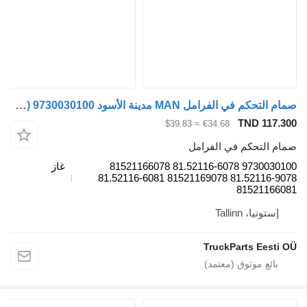
صمام التحكم في الفرامل MAN مدينة الأسود a26 (01.98-12.13) 9730030100 لـ الباصات MAN Lion's bus (1991-)
TND 117.30
≈ $39.83
€34.68
مام التحكم في الفرامل
9730030100 81.52116-6078 81521166078
غاز
81.52116-9078 81521169078 81.52116-6081
8152116608
إستونيا، Tallinn
TruckParts Eesti O