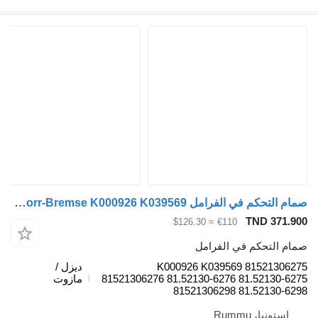
صمام التحكم في الفرامل Knorr-Bremse K000926 K039569 لـ الشاحنات MAN TGL, TGM, TGS, TGX (2005-2021)
TND 371.90
≈ $126.30
€110
مام التحكم في الفرامل
K000926 K039569 8152130627
ديزل /
81521306276 81.52130-6276 81.52130-627
مازوت
81521306298 81.52130-629
إستونيا، Rummu