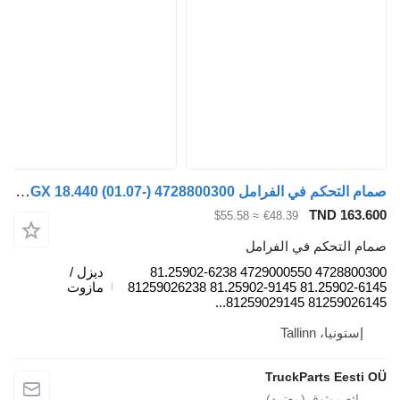
صمام التحكم في الفرامل WABCO TGX 18.440 (01.07-) 4728800300 لـ السيارات القاطرة MAN TGL, TGM, TGS, TGX (2005-2021)
TND 163.60
≈ $55.58
€48.39
مام التحكم في الفرامل
4728800300 4729000550 81.25902-6238
ديزل /
81.25902-6145 81.25902-9145 81259026238
مازوت
81259026145 81259029145.
إستونيا، Tallinn
TruckParts Eesti O