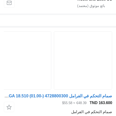
صمام التحكم في الفرامل WABCO TGA 18.510 (01.00-) 4728800300 لـ السيارات القاطرة MAN 4-series, TGA (1993-2009)
TND 163.60
≈ $55.58
€48.39
مام التحكم في الفرامل