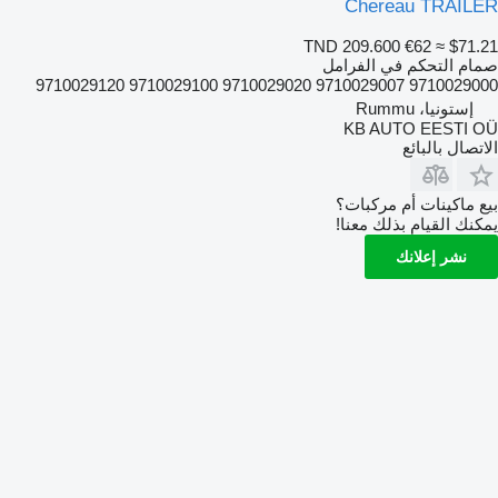
Chereau TRAILER
TND 209.600
€62
≈ $71.21
صمام التحكم في الفرامل
9710029000 9710029007 9710029020 9710029100 9710029120
إستونيا، Rummu
KB AUTO EESTI OÜ
الاتصال بالبائع
بيع ماكينات أم مركبات؟
يمكنك القيام بذلك معنا!
نشر إعلانك