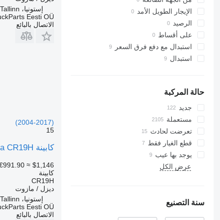
إستونيا، Tallinn
الإيجار الطويل الأمد
uckParts Eesti OÜ
الرصيد
الاتصال بالبائع
على أقساط
استبدال مع دفع فرق السعر
استبدال
حالة المركبة
جديد
مستعملة
(2004-2017)
15
تعرضت لحادث
قطع الغيار فقط
كابينة Scania CR19H لـ السيارات القاطرة Scania P,G,R,T-series (2004-2017)
يوجد بها عيب
€991.90
≈ $1,146
عرض الكل
كابينة
CR19H
ديزل / مازوت
إستونيا، Tallinn
سنة التصنيع
uckParts Eesti OÜ
الاتصال بالبائع