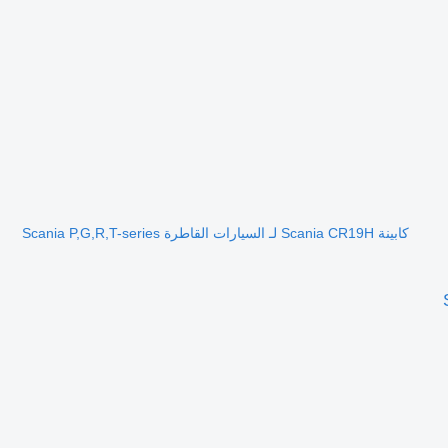
كابينة Scania CR19H لـ السيارات القاطرة Scania P,G,R,T-series