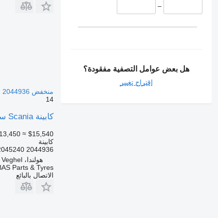
–
هل بعض عوامل التصفية مفقودة؟
اقتراح تغيير
منخفض L1H1 2044936 لـ الشاحنات Scania P-Serie NextGen
14
كابينة Scania سلسلة P الجيل التالي CP-14 منخفض L1H1 CP-14 منخفض L1H1 2044936 لـ الشاحنات Scania P-Serie NextGen
13,450
≈ $15,540
كابينة
2044936 2044936,2046811,2104990,2045063,2046685,2046686,2045239,2045240
هولندا، Veghel
BAS Parts & Tyres
الاتصال بالبائع