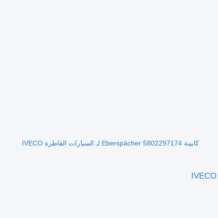
كابينة Eberspächer 5802297174 لـ السيارات القاطرة IVECO