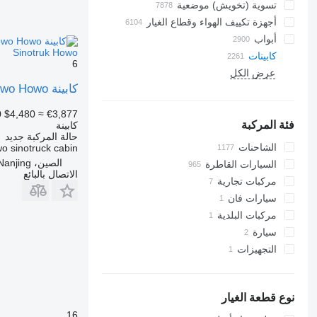
تسوية (تخويش) موضعية
أجهزة تكييف الهواء وقطاع الغيار
أبواب
خراطيم جهاز التكييف
Sinotruk Howo
كابينات
مشعات أجهزة تكييف الهواء
6
عرض الكل
زجاجات جانبية
ضاغطات مكيف الهواء
كابينة Sinotruk Howo Howo لـ الشاحنات Sinotruk Howo
الزجاج الأمامي
فلاتر مجففة لجهاز التكييف
مكيفات
الأسقف البانورامية
0
$4,480
≈ €3,877
زجاجات خلفية
فلاتر الهواء لجهاز التكييف
فئة المركبة
كابينة
حالة المركبة
جديد
أجزاء أخرى في مكيف الهواء
الشاحنات
o sinotruck cabin
الصين، Nanjing
السيارات القاطرة
الاتصال بالبائع
مركبات تجارية
سيارات فان
مركبات البلدية
سيارة
سيارة بلدية
التجهيزات
شاحنات جمع ونقل النفايات
التجهيزات للشاحنات
منصات رافعة هيدروليكية
نوع قطعة الغيار
16