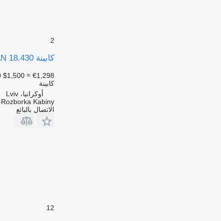
2
كابينة MAN 18.430 لـ السيارات القاطرة MAN tga
0
$1,500
≈ €1,298
كابينة
أوكرانيا، Lviv
-Rozborka Kabiny
الاتصال بالبائع
12