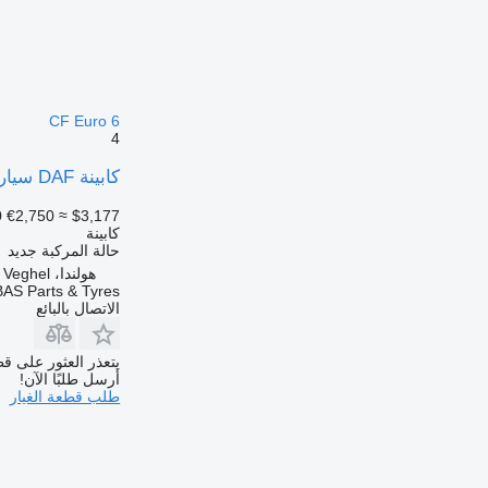
CF Euro 6
4
كابينة DAF سيارة أجرة نهارية CF Euro 6 L1H1 لـ الشاحنات DAF CF Euro 6
0
€2,750
≈ $3,177
كابينة
حالة المركبة
جديد
هولندا، Veghel
BAS Parts & Tyres
الاتصال بالبائع
يتعذر العثور على قط
أرسل طلبًا الآن!
طلب قطعة الغيار