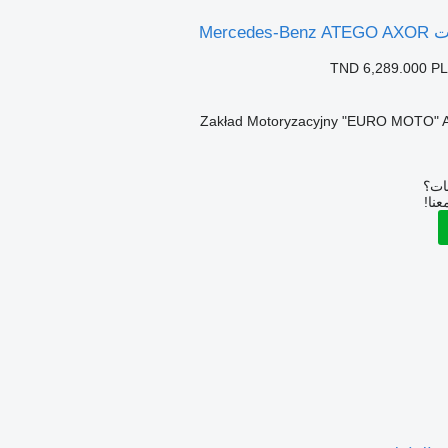
Merced
TND 6,289.000
PL
Zakład Motoryzacyjny "EURO MOTO" 
بات؟
عنا!