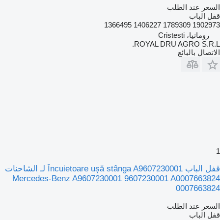
السعر عند الطلب
قفل الباب
1902973 1789309 1406227 1366495
رومانيا، Cristesti
ROYAL DRU AGRO S.R.L.
الاتصال بالبائع
1
قفل الباب Încuietoare ușă stânga A9607230001 لـ الشاحنات
Mercedes-Benz A9607230001 9607230001 A0007663824
0007663824
السعر عند الطلب
قفل الباب