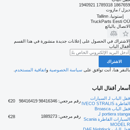
1867659 1789318 1940921
ديزل / مازوت
إستونيا، Tallinn
TruckParts Eesti OÜ
الاتصال بالبائع
الاشتراك في الحصول على إعلانات جديدة منشورة في هذا القسم
أقفال الباب
الاشتراك
بالنقر هنا، أنت توافق على
سياسة الخصوصية
و
اتفاقية المستخدم
.
أسعار أقفال الباب
قفل الباب لـ السيارات
رقم مرجعي: 98416346 98416419
€20
القاطرة IVECO STRALIS
قفل الباب Broasca
portiera stanga لـ
رقم مرجعي: 1889273
€28
السيارات القاطرة Scania
MODEL R
قفل الباب DAF Nightlock