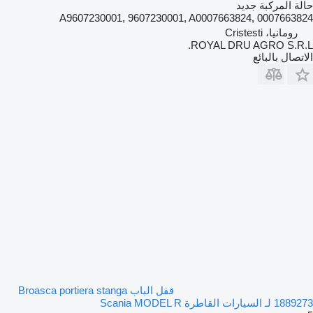
حالة المركبة
جديد
A9607230001, 9607230001, A0007663824, 0007663824
رومانيا، Cristesti
ROYAL DRU AGRO S.R.L.
الاتصال بالبائع
قفل الباب Broasca portiera stanga
1889273 لـ السيارات القاطرة Scania MODEL R