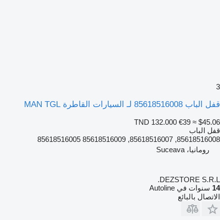
3
قفل الباب 85618516008 لـ السيارات القاطرة MAN TGL
TND 132.000
€39
≈ $45.06
قفل الباب
85618516008, 85618516007, 85618516009 85618516005
رومانيا، Suceava
DEZSTORE S.R.L.
14
سنوات في Autoline
الاتصال بالبائع