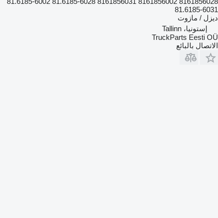
8161856028 8161856002 8161856031 81.6185-6028 81.6185-6002
81.6185-6031
ديزل / مازوت
إستونيا، Tallinn
TruckParts Eesti OÜ
الاتصال بالبائع