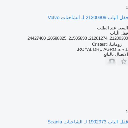
1
قفل الباب 21200309 لـ الشاحنات Volvo
السعر عند الطلب
قفل الباب
21200309, 21261274, 21505893, 20588325, 24427400
رومانيا، Cristesti
ROYAL DRU AGRO S.R.L.
الاتصال بالبائع
1
قفل الباب 1902973 لـ الشاحنات Scania