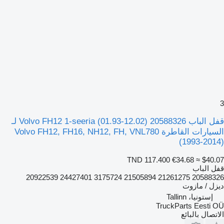
3
قفل الباب Volvo FH12 1-seeria (01.93-12.02) 20588326 لـ
السيارات القاطرة Volvo FH12, FH16, NH12, FH, VNL780
(1993-2014)
TND 117.400
€34.68
≈ $40.07
قفل الباب
20588326 21261275 21505894 3175724 24427401 20922539
ديزل / مازوت
إستونيا، Tallinn
TruckParts Eesti OÜ
الاتصال بالبائع