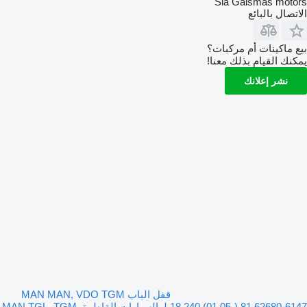
Sia Gaismas motors
الاتصال بالبائع
بيع ماكينات أم مركبات؟
يمكنك القيام بذلك معنا!
نشر إعلانك
قفل الباب MAN MAN, VDO TGM
18.240 (01.05-) 81.62680-6147 لـ السيارات القاطرة MAN TGL, TGM,