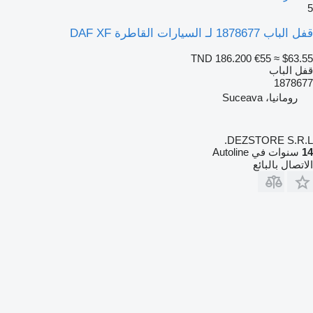
5
قفل الباب 1878677 لـ السيارات القاطرة DAF XF
TND 186.200
€55
≈ $63.55
قفل الباب
1878677
رومانيا، Suceava
DEZSTORE S.R.L.
14
سنوات في Autoline
الاتصال بالبائع