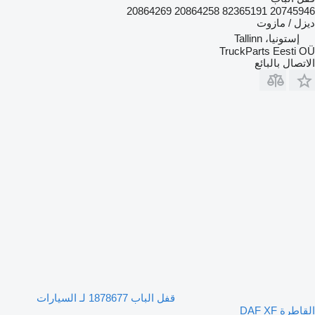
20745946 82365191 20864258 20864269
ديزل / مازوت
إستونيا، Tallinn
TruckParts Eesti OÜ
الاتصال بالبائع
قفل الباب 1878677 لـ السيارات
القاطرة DAF XF