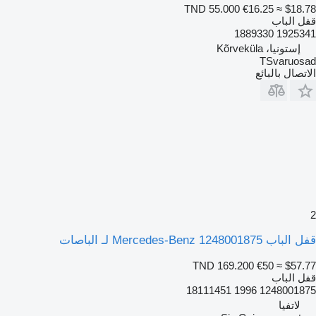
TND 55.000
€16.25
≈ $18.78
قفل الباب
1925341 1889330
إستونيا، Kõrveküla
TSvaruosad
الاتصال بالبائع
2
قفل الباب Mercedes-Benz 1248001875 لـ الباصات
TND 169.200
€50
≈ $57.77
قفل الباب
1248001875 1996 18111451
لاتفيا