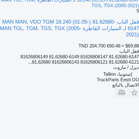
TGS, TGX (2005-2021)
5
قفل الباب MAN MAN, VDO TGM 18.240 (01.05-) 81.62680-
6147 لـ السيارات القاطرة MAN TGL, TGM, TGS, TGX (2005-
2021)
TND 204.700
€60.48
≈ $69.88
قفل الباب
81.62680-6147 81626806147 81.62680-6149 81626806149
81.62680-6121 81626806121 81626806143 81.62680...
ديزل / مازوت
إستونيا، Tallinn
TruckParts Eesti OÜ
الاتصال بالبائع