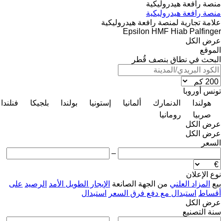
منصة رافعة هيدروليكية
منصة رافعة هيدروليكية
علامة تجارية لمنصة رافعة هيدروليكية
Epsilon
HMF
Hiab
Palfinger
عرض الكل
الموقع
البحث في نطاق بنصف قُطر
تونس
أوروبا
هولندا
الدنمارك
ألمانيا
إستونيا
بولندا
بلجيكا
فنلندا
صربيا
رومانيا
عرض الكل
عرض الكل
السعر
–
نوع الإعلان
بيع
المزاد العلني
من الجهة الصانعة
الإيجار الطويل الأمد
الرصيد
على
أقساط
استبدال مع دفع فرق السعر
استبدال
عرض الكل
سنة التصنيع