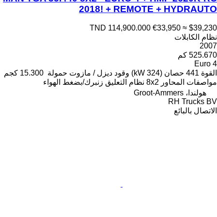
2018! + REMOTE + HYDRAUTO
TND 114,900.000
€33,950
≈ $39,230
نظام الكابلات
2007
525.670 كم
Euro 4
القوة
441 حصان (324 kW)
وقود
ديزل / مازوت
حمولة
15.300 كجم
مواصفات المحاور
8x2
نظام التعليق
زنبرك/بضغط الهواء
هولندا، Groot-Ammers
RH Trucks BV
الاتصال بالبائع