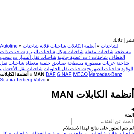
نشر إعلانك
الشاحنات
»
أنظمة الكابلات
شاحنات قلابة
شاحنات
»
Autoline
مسطحة
شاحنات مقفلة
شاحنات هيكل
شاحنات التبريد
شاحنات ذات
الخطاف
شاحنات ذات أغطية جانبية
شاحنات نقل السيارات
سحب
شاحنة
عربات مقطورة مسطحة
صناديق خلفية مغطاة
شاحنات نقل
الوقود
شاحنات الصهريج
شاحنات نقل الحاويات
شاحنات نقل الأخشاب
Mercedes-Benz
IVECO
GINAF
DAF
أنظمة الكابلات MAN
»
Scania
Terberg
Volvo
»
أنظمة الكابلات MAN
الفئة
لم يتم العثور على نتائج لهذا الاستعلام
شاحنات قلابة
شاحنات مسطحة
شاحنات ذات الخطاف
شاحنات هيكل