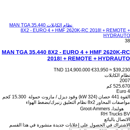
نظام الكابلات MAN TGA 35.440
8X2 - EURO 4 + HMF 2620K-RC 2018! + REMOTE +
HYDRAUTO
38
MAN TGA 35.440 8X2 - EURO 4 + HMF 2620K-RC
2018! + REMOTE + HYDRAUTO
TND 114,900.000
€33,950
≈ $39,230
نظام الكابلات
2007
525.670 كم
Euro 4
القوة
441 حصان (324 kW)
وقود
ديزل / مازوت
حمولة
15.300 كجم
مواصفات المحاور
8x2
نظام التعليق
زنبرك/بضغط الهواء
هولندا، Groot-Ammers
RH Trucks BV
الاتصال بالبائع
الاشتراك في الحصول على إعلانات جديدة منشورة في هذا القسم