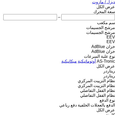
ديزل / مازوت
عرض الكل
سعة المحرك
–
سم مكعب
مرشح الجسيمات
مرشح الجسيمات
EEV
EEV
خزان AdBlue
خزان AdBlue
نوع علبة السرعات
AS-Tronic
أوتوماتيكية
ميكانيكية
عرض الكل
ريتاردر
ريتاردر
نظام التزييت المركزي
نظام التزييت المركزي
نظام القفل التفاضلي
نظام القفل التفاضلي
نوع الدفع
الدفع بالعجلات الخلفية
دفع رباعي
عرض الكل
كابينة