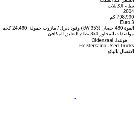
السعر عند الطلب
نظام الكابلات
2004
798.990 كم
Euro 3
القوة
480 حصان (353 kW)
وقود
ديزل / مازوت
حمولة
24.460 كجم
مواصفات المحاور
8x4
نظام التعليق
المكافئ
هولندا، Oldenzaal
Heisterkamp Used Trucks
الاتصال بالبائع