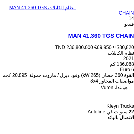
نظام الكابلات MAN 41.360 TGS
CHAIN
14
فيديو
MAN 41.360 TGS CHAIN
TND 236,800.000
€69,950
≈ $80,820
نظام الكابلات
2021
136.088 كم
Euro 6
القوة
360 حصان (265 kW)
وقود
ديزل / مازوت
حمولة
20.895 كجم
مواصفات المحاور
8x4
هولندا، Vuren
Kleyn Trucks
22
سنوات في Autoline
الاتصال بالبائع