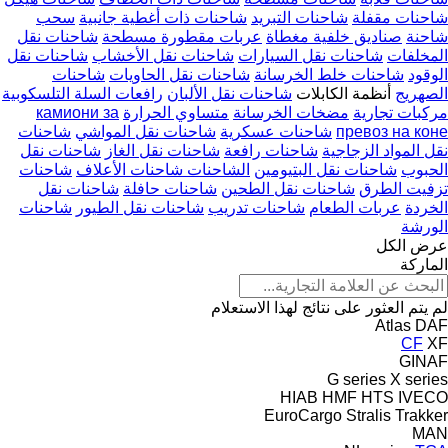
شاحنات مقفلة
شاحنات التبريد
شاحنات ذات أغطية جانبية
سحب
شاحنة
صناديق خلفية مغطاة
عربات مقطورة مسطحة
شاحنات نقل
المخلفات
شاحنات نقل السيارات
شاحنات نقل الأخشاب
شاحنات نقل
الوقود
شاحنات خلط الخرسانة
شاحنات نقل الحاويات
شاحنات
الصهريج
أنظمة الكابلات
شاحنات نقل الألبان
رافعات السلة التلسكوبية
مركبات تجارية
مضخات الخرسانة
متساوي الحرارة
камиони за
превоз на коне
شاحنات عسكرية
شاحنات نقل المواشي
شاحنات
نقل المواد الزجاجية
شاحنات رافعة
شاحنات نقل الغاز
شاحنات نقل
الحبوب
شاحنات نقل البتيومين
الشاحنات شاحنات الأعلاف
شاحنات
تزفيت الطرق
شاحنات نقل الطحين
شاحنات حافلة
شاحنات نقل
الخردة
عربات الطعام
شاحنات تدريب
شاحنات نقل الطيور
شاحنات
الورشة
عرض الكل
الماركة
لم يتم العثور على نتائج لهذا الاستعلام
Atlas
DAF
CF
XF
GINAF
G series
X series
HIAB
HMF
HTS
IVECO
EuroCargo
Stralis
Trakker
MAN