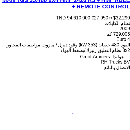
MAN TGS 35.480 8X4 HMF 2420 K5 + HMF ABLE
+ REMOTE CONTROL
TND 94,610.000
€27,950
≈ $32,290
نظام الكابلات
2009
729.005 كم
Euro 4
القوة
480 حصان (353 kW)
وقود
ديزل / مازوت
مواصفات المحاور
8x2
نظام التعليق
زنبرك/بضغط الهواء
هولندا، Groot-Ammers
RH Trucks BV
الاتصال بالبائع