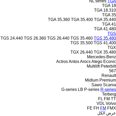
NL series
TGA
TGA 18
TGA 18.310
TGA 35
TGA 35.360
TGA 35.400
TGA 35.440
TGA 41
TGA 41.480
TGS
TGS 24.440
TGS 26.360
TGS 26.440
TGS 35.460
TGS 35.480
TGS 35.500
TGS 41.400
TGX
TGX 26.440
TGX 35.480
Mercedes-Benz
Actros
Antos
Arocs
Atego
Econic
Multilift
Peterbilt
567
Renault
Midlum
Premium
Sawo
Scania
G-series
LB
P-series
R-series
Terberg
FL
FM
TT
VDL
Volvo
FE
FH
FM
FMX
عرض الكل