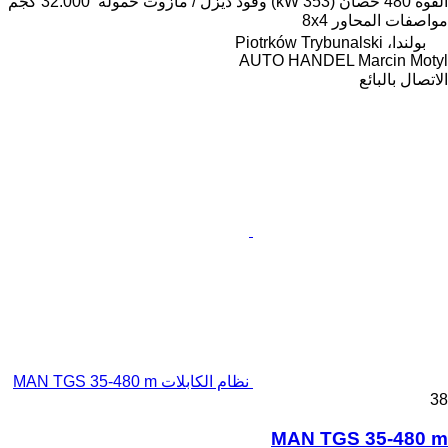
القوة
480 حصان (353 kW)
وقود
ديزل / مازوت
حمولة
32.000 كجم
مواصفات المحاور
8x4
بولندا، Piotrków Trybunalski
AUTO HANDEL Marcin Motyl
الاتصال بالبائع
نظام الكابلات MAN TGS 35-480 m
38
MAN TGS 35-480 m