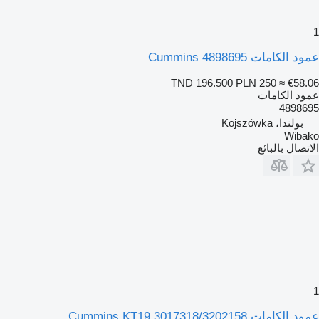
1
عمود الكامات Cummins 4898695
TND 196.500
PLN 250
≈ €58.06
عمود الكامات
4898695
بولندا، Kojszówka
Wibako
الاتصال بالبائع
1
عمود الكامات Cummins KT19 3017318/3202158