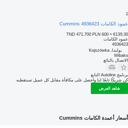
1
عمود الكامات Cummins 4936423
TND 471.700
PLN 600
≈ €139.30
عمود الكامات
4936423
بولندا، Kojszówka
Wibako
الاتصال بالبائع
برنامج Autoline التابع
كن شريكًا تابعًا لنا واحصل على مكافأة مقابل كل عميل تستقطبه
شاهد العرض
أسعار أعمدة الكامات Cummins