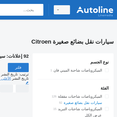
سيارات نقل بضائع صغيرة Citroen
92 إعلانات:
سيار
نوع الجسم
فلتر
الميكروباصات شاحنة الميني فان
ترتيب
:
تاريخ النشر
تاريخ النشر
الأعلى 
⬈
الفئة
الميكروباصات شاحنات مقفلة
سيارات نقل بضائع صغيرة
الميكروباصات شاحنات التبريد
عرض الكل