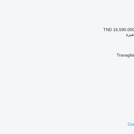
TND 16,590.00
غيرة
Con