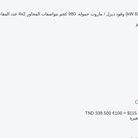
وقود
ديزل / مازوت
حمولة
980 كجم
مواصفات المحاور
4x2
عدد المقاع
A
C
€100
≈ $115
غيرة