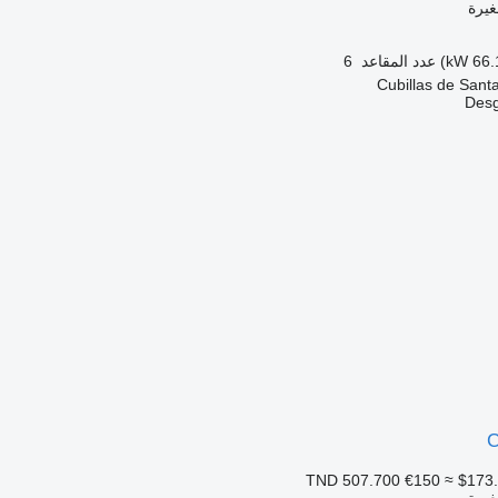
غيرة
عدد المقاعد
6
Desg
C
€150
≈ $173
غيرة