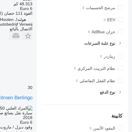
48.313 كم
مرشح الجسيمات
Euro 6
القوة
111 حصان (82 kW)
هولندا، Houten
EEV
utobedrijf Verweij
الاتصال بالبائع
خزان AdBlue
نوع علبة السرعات
ريتاردر
نظام التزييت المركزي
نظام القفل التفاضلي
30
نوع الدفع
itroen Berlingo
.50
TND 338.500
سيارة نقل بضائع ص
كابينة
2018
Euro 6
وقود
ديزل / مازوت
المقود الأيمن