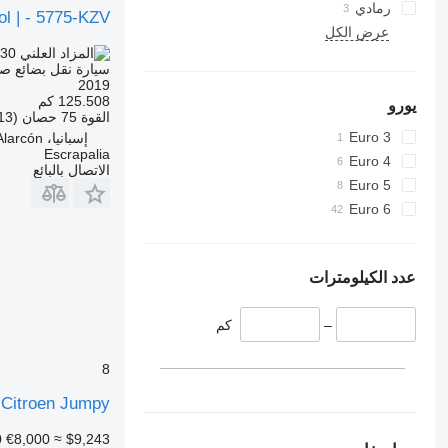
رمادي
l | - 5775-KZV
عرض الكل
.30
TND 507.700
سيارة نقل بضائع ص
2019
125.508 كم
يورو
القوة
75 حصان (55.13 kW)
Euro 3
إسبانيا، Pozuelo de Alarcón
Escrapalia
Euro 4
الاتصال بالبائع
Euro 5
Euro 6
عدد الكيلومترات
–
كم
8
Citroen Jumpy
0
€8,000
≈ $9,243