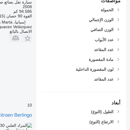
مواصفات
سيارة نقل بضائع ص
2008
الحمولة
94.586 كم
القوة
90 حصان (66.15 kW)
الوزن الإجمالي
إسبانيا، Cubillas de Santa Marta
uaces Velázquez
الوزن الصافي
الاتصال بالبائع
عدد الأبواب
عدد المقاعد
مادة المقصورة
لون المقصورة الداخلية
عدد المقاعد
أبعاد
10
الطول (النوع)
itroen Berlingo
الارتفاع (النوع)
.30
TND 507.700
سيارة نقل بضائع ص