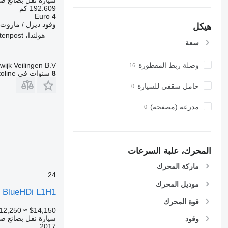
192.609 كم
Euro 4
وقود
ديزل / مازوت
هيكل
هولندا، Buitenpost
سعة
wijk Veilingen B.V.
وصلة ربط المقطورة
8
سنوات في Autoline
حامل سقفي للسيارة
مدرعة (مصفحة)
المحرك، علبة السرعات
ماركة المحرك
24
موديل المحرك
0 BlueHDi L1H1
قوة المحرك
12,250
≈ $14,150
سيارة نقل بضائع ص
وقود
2017