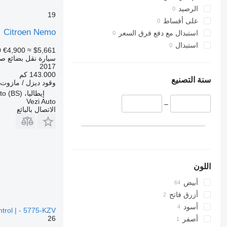
الرصيد
19
على أقساط
Citroen Nemo
استبدال مع دفع فرق السعر
استبدال
0
€4,900
≈ $5,661
سيارة نقل بضائع ص
2017
143.000 كم
سنة التصنيع
وقود
ديزل / مازوت
إيطاليا، Travagliato (BS)
Vezi Auto
–
الاتصال بالبائع
اللون
أبيض
أزرق فاتح
أسود
trol | - 5775-KZV
26
أصفر