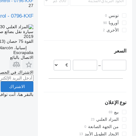
ontrol - 0796-KXF
27
rol - 0796-KXF
تونس
أوروبا
.30
TND 507.700
الأخرى
هولندا
سيارة نقل بضائع ص
2019
فرنسا
أوكرانيا
القوة
75 حصان (55.13 kW)
إسبانيا
مولدافيا
إسبانيا، Pozuelo de Alarcón
السعر
التشيك
Escrapalia
الاتصال بالبائع
ألمانيا
–
السويد
الاشتراك في الحصو
بلجيكا
البرتغال
الاشتراك
عرض الكل
بالنقر هنا، أنت توا
نوع الإعلان
بيع
المزاد العلني
من الجهة الصانعة
الإيجار الطويل الأمد