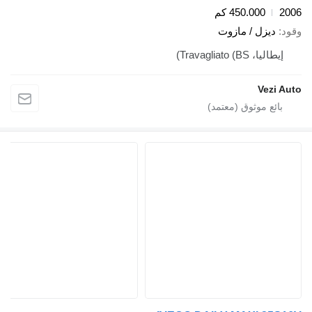
2
450.000 كم
د
ديزل / مازوت
إيطاليا، Travagliato (BS)
Vezi A