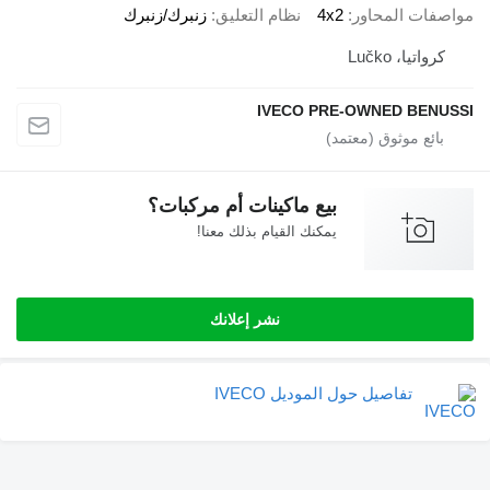
صفات المحاور
4x2
نظام التعليق
زنبرك/زنبرك
كرواتيا، Lučko
IVECO PRE-OWNED BENU
بيع ماكينات أم مركبات؟
يمكنك القيام بذلك معنا!
نشر إعلانك
تفاصيل حول الموديل IVECO