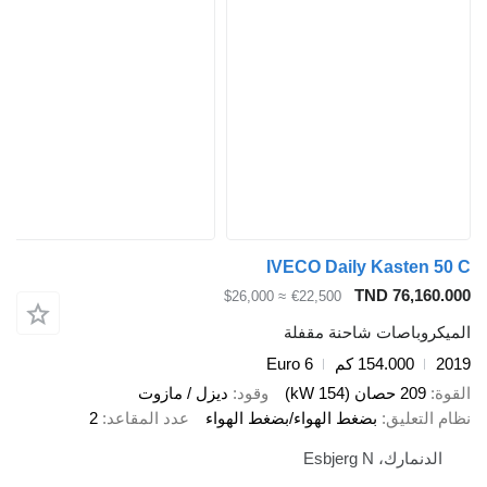
IVECO Daily Kasten 5
TND 76,160.
≈ $26,000
€22,500
يكروباصات شاحنة مقفلة
2
154.000 كم
Euro 6
ة
209 حصان (154 kW)
وقود
ديزل / مازوت
 التعليق
بضغط الهواء/بضغط الهواء
عدد المقاعد
2
الدنمارك، Esbjerg N