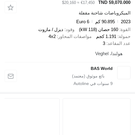
TND 59,070.
≈ $20,160
€17,450
يكروباصات شاحنة مقفلة
2
90.895 كم
Euro 6
ة
160 حصان (118 kW)
وقود
ديزل / مازوت
لة
1.191 كجم
مواصفات المحاور
4x2
 المقاعد
3
هولندا، Veghel
BAS World
9
سنوات في Autoline