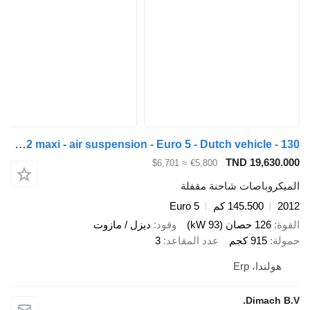
IVECO 35S13 L4H2 maxi - air suspension - Euro 5 - Dutch vehicle - 130
TND 19,630.
≈ $6,701
€5,800
يكروباصات شاحنة مقفلة
2
145.500 كم
Euro 5
ة
126 حصان (93 kW)
وقود
ديزل / مازوت
لة
915 كجم
عدد المقاعد
3
هولندا، Erp
Dimach B