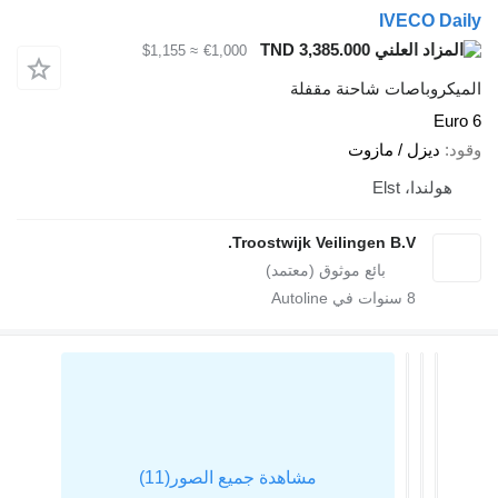
IVECO Da
TND 3,385.000
≈ $1,155
€1,000
يكروباصات شاحنة مقفلة
Eur
د
ديزل / مازوت
هولندا، Elst
Troostwijk Veilingen B.V.
8
سنوات في Autoline