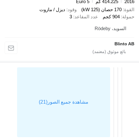
2
414.225 كم
Euro 5
ة
170 حصان (125 kW)
وقود
ديزل / مازوت
لة
904 كجم
عدد المقاعد
3
السويد، Rödeby
Blinto