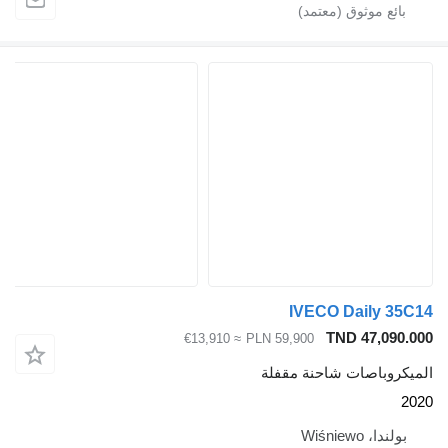
IVECO Daily 35
TND 47,090.
≈ €13,910
PLN 59,900
يكروباصات شاحنة مقفلة
2
بولندا، Wiśniewo