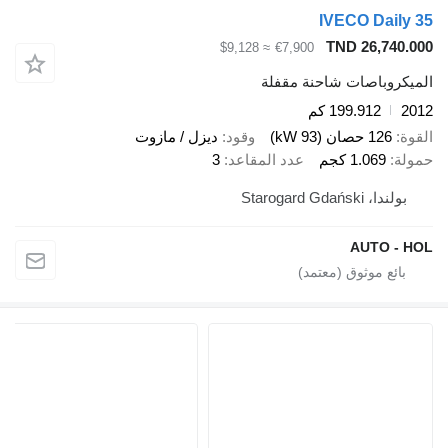
IVECO Daily
TND 26,740.
≈ $9,128
€7,900
يكروباصات شاحنة مقفلة
2
199.912 كم
ة
126 حصان (93 kW)
وقود
ديزل / مازوت
لة
1.069 كجم
عدد المقاعد
3
بولندا، Starogard Gdański
AUTO - 