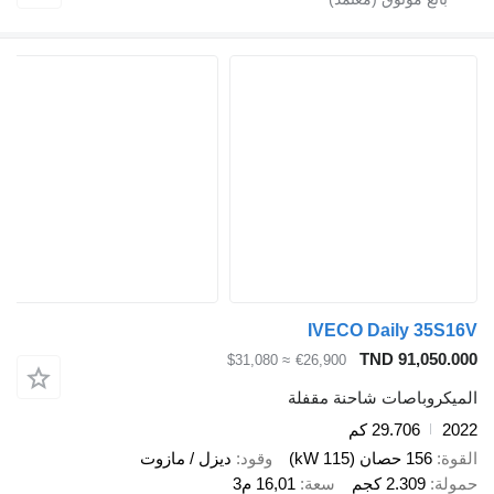
IVECO Daily 35S
TND 91,050.
≈ $31,080
€26,900
يكروباصات شاحنة مقفلة
2
29.706 كم
ة
156 حصان (115 kW)
وقود
ديزل / مازوت
لة
2.309 كجم
سعة
16,01 م3