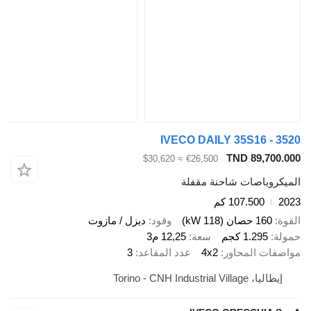
IVECO DAILY 35S16 - 3
TND 89,700.
≈ $30,620
€26,500
يكروباصات شاحنة مقفلة
2
107.500 كم
ة
160 حصان (118 kW)
وقود
ديزل / مازوت
لة
1.295 كجم
سعة
12,25 م3
صفات المحاور
4x2
عدد المقاعد
3
إيطاليا، Torino - CNH Industrial Village