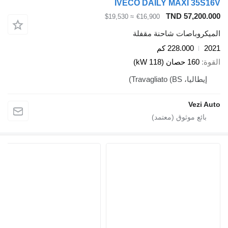
IVECO DAILY MAXI 35S
TND 57,200.
≈ $19,530
€16,900
يكروباصات شاحنة مقفلة
2
228.000 كم
ة
160 حصان (118 kW)
إيطاليا، Travagliato (BS)
Vezi A