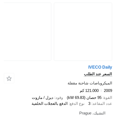
IVECO Da
عر عند الطلب
يكروباصات شاحنة مقفلة
2
121.000 كم
ة
95 حصان (69.83 kW)
وقود
ديزل / مازوت
 المقاعد
3
نوع الدفع
الدفع بالعجلات الخلفية
التشيك، Prague