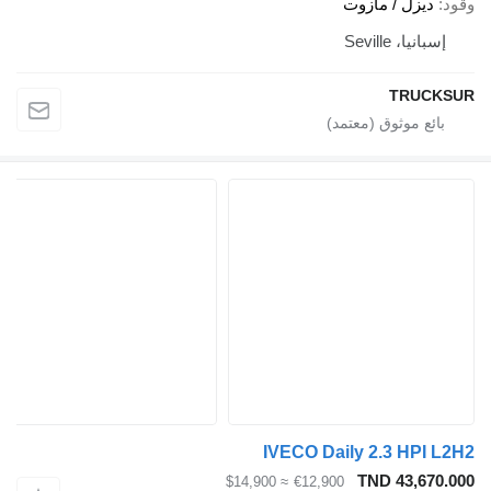
د
ديزل / مازوت
إسبانيا، Seville
TRUCK
IVECO Daily 2.3 HPI L
TND 43,670.
≈ $14,900
€12,900