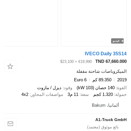
فيديو
IVECO Daily 35
TND 67,660.
≈ $23,100
€19,990
يكروباصات شاحنة مقفلة
2
89.350 كم
Euro 6
ة
140 حصان (103 kW)
وقود
ديزل / مازوت
لة
1.320 كجم
سعة
11 م3
مواصفات المحاور
4x2
ألمانيا، Bakum
A1-Truck G