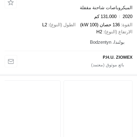
يكروباصات شاحنة مقفلة
2
131.000 كم
ة
136 حصان (100 kW)
الطول (النوع)
L2
تفاع (النوع)
H2
بولندا، Bodzentyn
P.H.U. ZIO