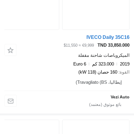
IVECO Daily 35
TND 33,850.
≈ $11,550
€9,999
يكروباصات شاحنة مقفلة
2
323.000 كم
Euro 6
ة
160 حصان (118 kW)
إيطاليا، Travagliato (BS)
Vezi A