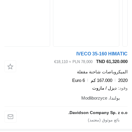
IVECO 35-160 HIMA
TND 61,320.
≈ €18,110
PLN 78,000
يكروباصات شاحنة مقفلة
2
167.000 كم
Euro 6
د
ديزل / مازوت
بولندا، Modliborzyce
Davidson Company Sp. z o