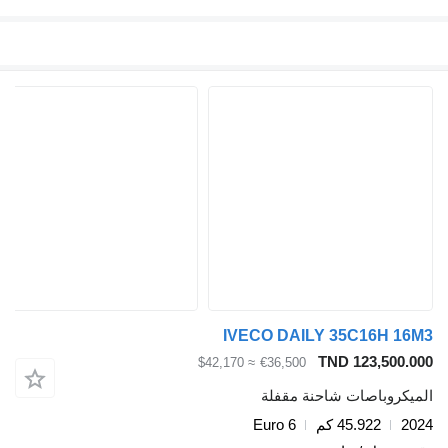
IVECO DAILY 35C16H 1
TND 123,500.
≈ $42,170
€36,500
يكروباصات شاحنة مقفلة
2
45.922 كم
Euro 6