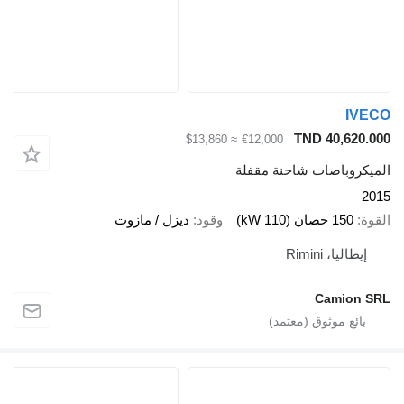
IVE
TND 40,620.
≈ $13,860
€12,000
يكروباصات شاحنة مقفلة
2
ة
150 حصان (110 kW)
وقود
ديزل / مازوت
إيطاليا، Rimini
Camion 