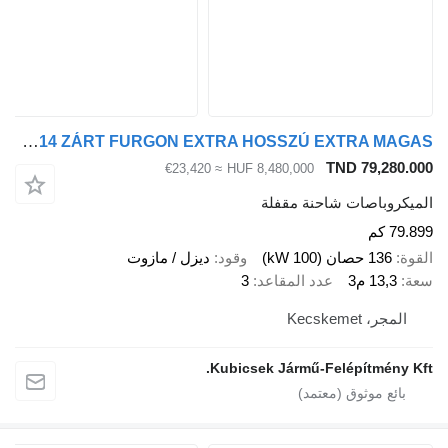
IVECO DAILY 35S14 ZÁRT FURGON EXTRA HOSSZÚ EXTRA MAGAS
TND 79,280.
≈ €23,420
HUF 8,480,000
يكروباصات شاحنة مقفلة
7 كم
ة
136 حصان (100 kW)
وقود
ديزل / مازوت
13,3 م3
عدد المقاعد
3
المجر، Kecskemet
Kubicsek Jármű-Felépítmény K