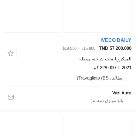
IVECO DA
TND 57,200.
≈ $19,530
€16,900
يكروباصات شاحنة مقفلة
2
228.000 كم
إيطاليا، Travagliato (BS)
Vezi A