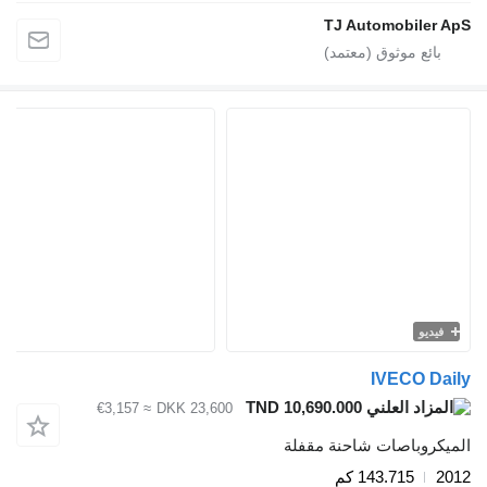
TJ Automobiler 
فيديو
IVECO Da
TND 10,690.000
≈ €3,157
DKK 23,600
يكروباصات شاحنة مقفلة
2
143.715 كم