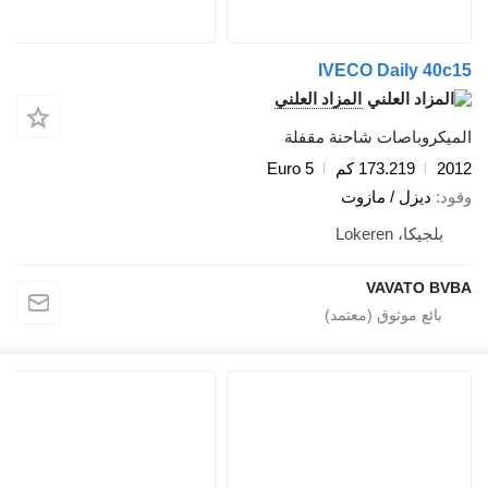
IVECO Daily 40
المزاد العلني
يكروباصات شاحنة مقفلة
2
173.219 كم
Euro 5
د
ديزل / مازوت
بلجيكا، Lokeren
VAVATO B