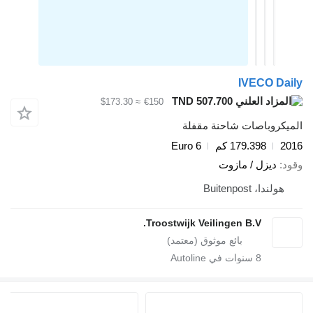
IVECO Da
TND 507.700
≈ $173.30
€150
يكروباصات شاحنة مقفلة
2
179.398 كم
Euro 6
د
ديزل / مازوت
هولندا، Buitenpost
Troostwijk Veilingen B.V.
8
سنوات في Autoline