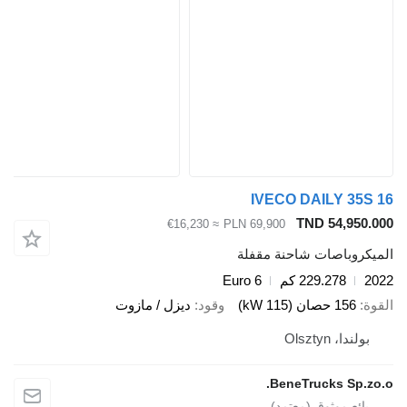
IVECO DAILY 35S
TND 54,950.
≈ €16,230
PLN 69,900
يكروباصات شاحنة مقفلة
2
229.278 كم
Euro 6
ة
156 حصان (115 kW)
وقود
ديزل / مازوت
بولندا، Olsztyn
BeneTrucks Sp.zo