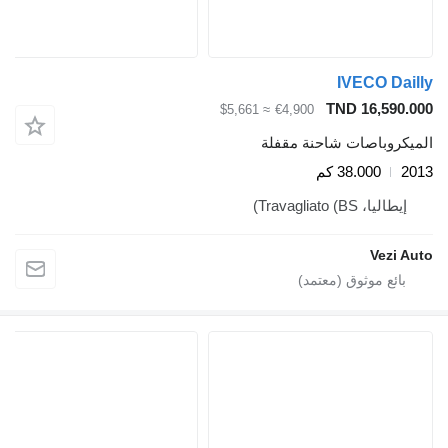
IVECO Dai
TND 16,590.
≈ $5,661
€4,900
يكروباصات شاحنة مقفلة
2
38.000 كم
إيطاليا، Travagliato (BS)
Vezi A