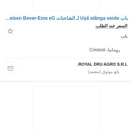
باب Ușă stânga verde لـ الشاحنات Volvo cu logo Raiffeisen Bever-Ems eG
 الطلب
Crist
ROYAL DRU AGR