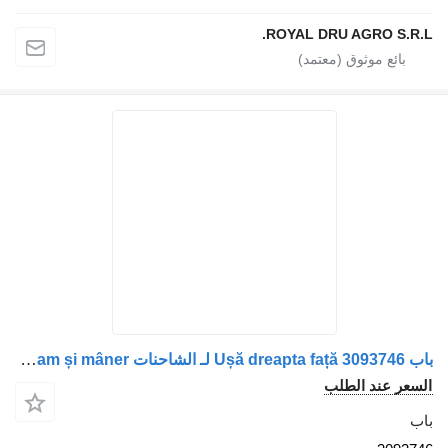
ROYAL DRU AGR
باب Ușă dreapta față 3093746 لـ الشاحنات Volvo albă cu geam și mâner
 الطلب