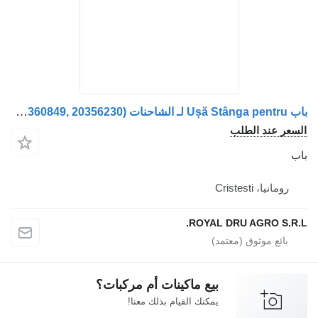
باب Ușă Stânga pentru لـ الشاحنات Volvo (Cod: 20360849, 20356230)
 الطلب
Crist
ROYAL DRU AGR
بيع ماكينات أم مركبات؟
يمكنك القيام بذلك معنا!