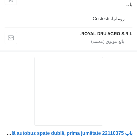
Crist
ROYAL DRU AGR
باب Ușă laterală autobuz spate dublă, prima jumătate 22110375 لـ الشاحنات Volvo