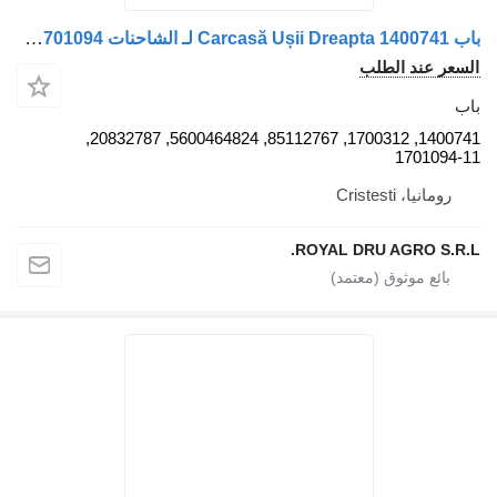
باب Carcasă Ușii Dreapta 1400741 لـ الشاحنات Volvo – Piese Auto 1400741, 1700312, 85112767, 5600464824, 20832787, 1701094
 الطلب
1400741, 1700312, 85112767, 5600464824, 20832787,
17
Crist
ROYAL DRU AGR