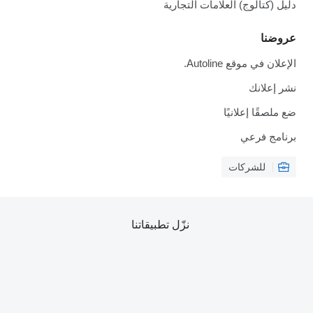
لوج) العلامات التجارية
قع Autoline.
نك
 إعلانيًا
رعي
شركات
نزّل تطبيقاتنا