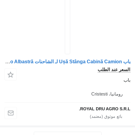
باب Ușă Stânga Cabină Camion لـ الشاحنات Volvo Albastră
 الطلب
Crist
ROYAL DRU AGR