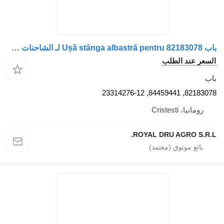
باب Ușă stânga albastră pentru 82183078 لـ الشاحنات Volvo
 الطلب
8
Crist
ROYAL DRU AGR