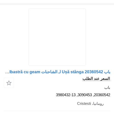
باب Ușă stânga 20360542 لـ الشاحنات Volvo albastră cu geam
 الطلب
2
Crist