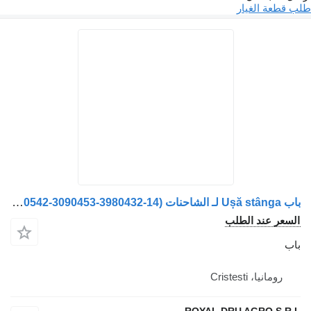
غيار
باب Ușă stânga لـ الشاحنات Volvo roșie (20360542-3090453-3980432-14)
 الطلب
Crist
ROYAL DRU AGR