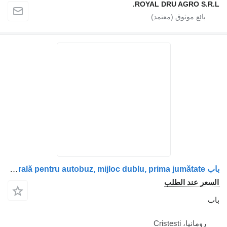
ROYAL DRU AGR
باب Ușă laterală pentru autobuz, mijloc dublu, prima jumătate لـ الشاحنات Volvo 22110375
 الطلب
Crist