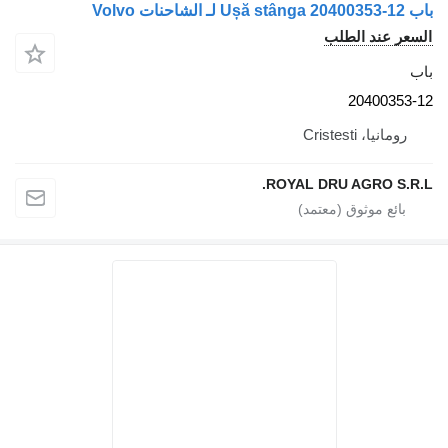
 الطلب
204
Crist
ROYAL DRU AGR