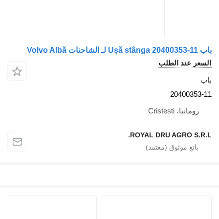
 الطلب
204
Crist
ROYAL DRU AGR