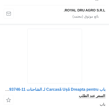
ROYAL DRU AGR
باب Carcasă Ușă Dreapta pentru لـ الشاحنات Volvo – Cod 3093746-11
 الطلب