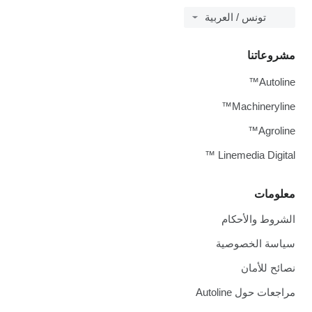
نس / العربية
نا
Machin
Linemedia 
الأحكام
لخصوصية
أمان
Autoline