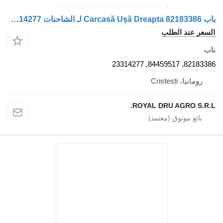
باب Carcasă Ușă Dreapta 82183386 لـ الشاحنات Volvo 82183386 84459517 23314277
 الطلب
8
Crist
ROYAL DRU AGR