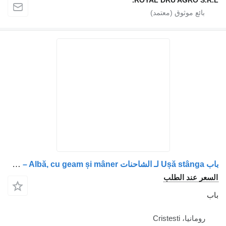
باب Ușă stânga لـ الشاحنات Volvo – Albă, cu geam și mâner
 الطلب
Crist