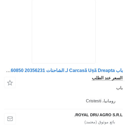
باب Carcasă Ușă Dreapta لـ الشاحنات Volvo 20360850 20356231
 الطلب
Crist
ROYAL DRU AGR