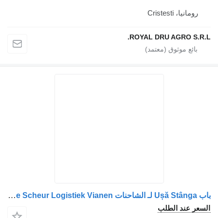
Crist
ROYAL DRU AGR
باب Ușă Stânga لـ الشاحنات Volvo 20360849/20356230 cu Logo Van de Scheur Logistiek Vianen
 الطلب