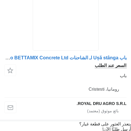
باب Ușă stânga لـ الشاحنات Volvo BETTAMIX Concrete Ltd
 الطلب
Crist
ROYAL DRU AGR
 على قطعة غيار؟
آن!