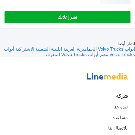
نشر إعلانك
أبواب
ر
أبواب Volvo Trucks المغرب
نا