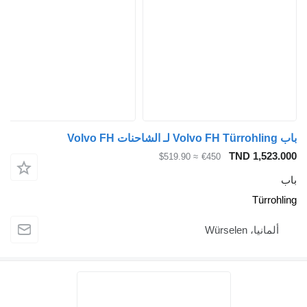
TND 
≈ $519.90
€450
Würs