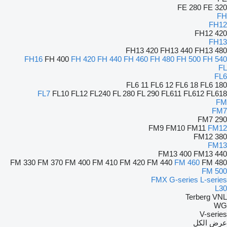
FE 280
FE 320
FH
FH12
FH12 420
FH13
FH13 420
FH13 440
FH13 480
FH16
FH 400
FH 420
FH 440
FH 460
FH 480
FH 500
FH 540
FL
FL6
FL6 11
FL6 12
FL6 18
FL6 180
FL7
FL10
FL12
FL240
FL 280
FL 290
FL611
FL612
FL618
FM
FM7
FM7 290
FM9
FM10
FM11
FM12
FM12 380
FM13
FM13 400
FM13 440
FM 330
FM 370
FM 400
FM 410
FM 420
FM 440
FM 460
FM 480
FM 500
FMX
G-series
L-series
L30
Terberg
VNL
WG
V-series
عرض الكل