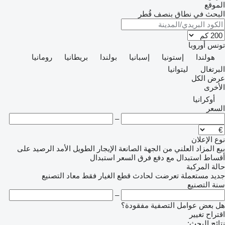
الموقع
البحث في نطاق بنصف قُطر
تونس
أوروبا
هولندا
إستونيا
إسبانيا
بولندا
بريطانيا
رومانيا
البرتغال
ليتوانيا
عرض الكل
الأخرى
أوكرانيا
السعر
–
نوع الإعلان
بيع
المزاد العلني
من الجهة الصانعة
الإيجار الطويل الأمد
الرصيد
على
أقساط
استبدال مع دفع فرق السعر
استبدال
حالة المركبة
جديد
مستعملة
تعرضت لحادث
قطع الغيار فقط
معاد التصنيع
سنة التصنيع
–
هل بعض عوامل التصفية مفقودة؟
اقتراح تغيير
نتائج البحث: