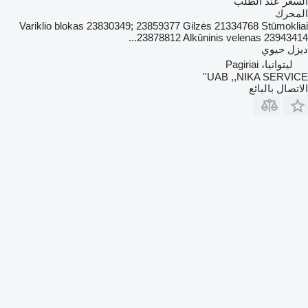
السعر عند الطلب
المحرك
Variklio blokas 23830349; 23859377 Gilzės 21334768 Stūmokliai
23878812 Alkūninis velenas 23943414...
ديزل حيوي
ليتوانيا، Pagiriai
UAB ,,NIKA SERVICE''
الاتصال بالبائع