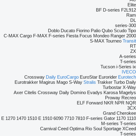
Elite
BF
D-series
F2L912
Ram
DL
300-series
Doblo
Ducato
Fiorino
Palio
Qubo
Scudo
Tipo
C-MAX
Cargo
F-MAX
F-series
Fiesta
Focus
Mondeo
Ranger
2000
S-MAX
Tourneo
Transit
RT
ZX
A-series
T-series
Tucson
i-Series
ix
IVECO
Crossway
Daily
EuroCargo
EuroStar
Eurorider
Eurotech
Eurotrakker
Magirus
Mago
S-Way
Stralis
Trakker
Turbo Daily
Turbostar
X-Way
Axer
Citelis
Crossway
Daily
Domino
Evadys
Karosa
Magelys
Proway
Recreo
ELF
Forward
NKR
NPR
NQR
3CX
Grand Cherokee
1270
1470
1510 E
1910
6090
7710
7810
F-series
Gator
1170 E
1110
M-series
T-series
Carnival
Ceed
Optima
Rio
Soul
Sportage
XCeed
T-series