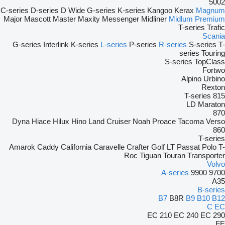
5002
C-series
D-series
D Wide
G-series
K-series
Kangoo
Kerax
Magnum
Major
Mascott
Master
Maxity
Messenger
Midliner
Midlum
Premium
T-series
Trafic
Scania
G-series
Interlink
K-series
L-series
P-series
R-series
S-series
T-
series
Touring
S-series
TopClass
Fortwo
Alpino
Urbino
Rexton
T-series
815
LD
Maraton
870
Dyna
Hiace
Hilux
Hino
Land Cruiser
Noah
Proace
Tacoma
Verso
860
T-series
Amarok
Caddy
California
Caravelle
Crafter
Golf
LT
Passat
Polo
T-
Roc
Tiguan
Touran
Transporter
Volvo
A-series
9900
9700
A35
B-series
B7
B8R
B9
B10
B12
C
EC
EC 210
EC 240
EC 290
FE