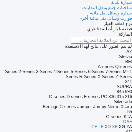
سيارة بلدية
شاحنات جمع ونقل النفايات
سيارة
وسائل نقل مائية
قوارب
وسائل نقل مائية أخرى
نوع قطعة الغيار
قطعة غيار أصلية
تناظري
الماركة
لم يتم العثور على نتائج لهذا الاستعلام
AZ
Stelvio
BM
A-series
Q-series
2-Series
3-Series
4-Series
5-Series
6-Series
7-Series
M-
1-Series
Series
R-Series
X-Series
Z-Series
341
SUPRA
845
590
C-series
D series
F-series
PC
336
315
216
Silverado
Berlingo
C-series
Jumper
Jumpy
Nemo
Xsara
55
C-series
KTA
DAF
CF
LF
XD
XF
XG
YA
AC