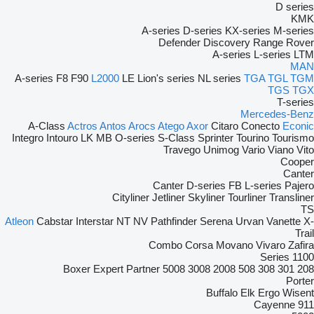
D series
KMK
A-series
D-series
KX-series
M-series
Defender
Discovery
Range Rover
A-series
L-series
LTM
MAN
A-series
F8
F90
L2000
LE
Lion's series
NL series
TGA
TGL
TGM
TGS
TGX
T-series
Mercedes-Benz
A-Class
Actros
Antos
Arocs
Atego
Axor
Citaro
Conecto
Econic
Integro
Intouro
LK
MB
O-series
S-Class
Sprinter
Tourino
Tourismo
Travego
Unimog
Vario
Viano
Vito
Cooper
Canter
Canter
D-series
FB
L-series
Pajero
Cityliner
Jetliner
Skyliner
Tourliner
Transliner
TS
Atleon
Cabstar
Interstar
NT
NV
Pathfinder
Serena
Urvan
Vanette
X-
Trail
Combo
Corsa
Movano
Vivaro
Zafira
1100 Series
Boxer
Expert
Partner
5008
3008
2008
508
308
301
208
Porter
Buffalo
Elk
Ergo
Wisent
Cayenne
911