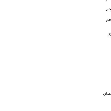
جم
جم
صان