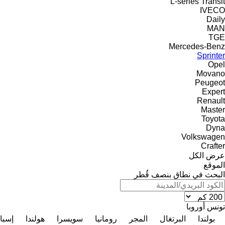
L-series
Transit
IVECO
Daily
MAN
TGE
Mercedes-Benz
Sprinter
Opel
Movano
Peugeot
Expert
Renault
Master
Toyota
Dyna
Volkswagen
Crafter
عرض الكل
الموقع
البحث في نطاق بنصف قُطر
تونس
أوروبا
بولندا
البرتغال
المجر
رومانيا
سويسرا
هولندا
إسبان