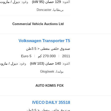
القوة
129 حصان (95 kW)
وقود
ديزل / مازوت
بريطانيا، Doncaster
Commercial Vehicle Auctions Ltd
Volkswagen Transporter T5
صندوق خلفي مغطى < 3.5طن
2011
270.000 كم
Euro 5
القوة
140 حصان (103 kW)
وقود
ديزل / مازو
بولندا، Głogówek
AUTO KOMIS FOX
IVECO DAILY 35S18
صندوق خلفي مغطى < 3.5طن