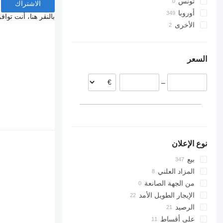
تونس
الاشتراك
أوروبا
بالنقر هنا، أنت توا
الأخرى
بولندا
التشيك
أوكرانيا
رومانيا
كولومبيا
السعر
ألمانيا
المجر
–
إيطاليا
هولندا
إسبانيا
عرض الكل
نوع الإعلان
بيع
المزاد العلني
من الجهة الصانعة
الإيجار الطويل الأمد
الرصيد
على أقساط