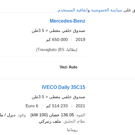
فق على
سياسة الخصوصية
و
اتفاقية المستخدم
.
Mercedes-Benz
صندوق خلفي مغطى < 3.5طن
2019
650.000 كم
إيطاليا، Travagliato (BS)
Vezi Auto
IVECO Daily 35C15
صندوق خلفي مغطى < 3.5طن
2021
514.233 كم
Euro 6
القوة
136.05 حصان (100 kW)
وقود
ديزل / م
نظام التعليق
ملف زنبركي
رومانيا