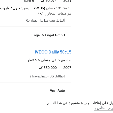
2021
90.074 كم
Euro 6
القوة
131 حصان (96 kW)
وقود
ديزل / مازوت
مواصفات المحاور
4x4
ألمانيا، Rohrbach b. Landau
Engel & Engel GmbH
IVECO Dailly 50c15
صندوق خلفي مغطى < 3.5طن
2007
550.000 كم
إيطاليا، Travagliato (BS)
Vezi Auto
ل على إعلانات جديدة منشورة في هذا القسم