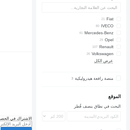
Jumper
aCar
Fiat
L-series
Ducato
IVECO
BJ
Mercedes-Benz
Deliver
Transit
Daily
TGE
ELF
M-Series
Sprinter
Canter
Canter
Atlas
Opel
Movano
Cabstar
Boxer
Renault
Volkswagen
Interstar
R-series
K-series
Dyna
Crafter
Proace
عرض الكل
Mascott
Master
LT
Transporter
Maxity
منصة رافعة هيدروليكية
Premium
T-series
الموقع
البحث في نطاق بنصف قُطر
الاشتراك في الحصو