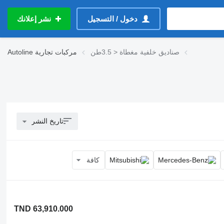
دخول / التسجيل
نشر إعلانك
صناديق خلفية مغطاة < 3.5طن
مركبات تجارية
Autoline
تاريخ النشر
كافة
TND 63,910.000