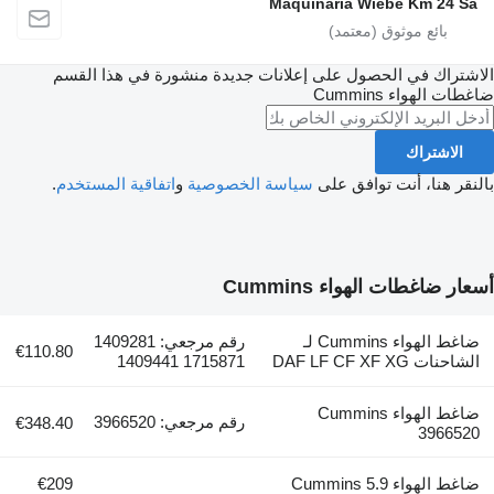
Maquinaria Wiebe Km 24 Sa
الاشتراك في الحصول على إعلانات جديدة منشورة في هذا القسم
ضاغطات الهواء
Cummins
الاشتراك
بالنقر هنا، أنت توافق على
سياسة الخصوصية
و
اتفاقية المستخدم
.
أسعار ضاغطات الهواء Cummins
ضاغط الهواء Cummins لـ
رقم مرجعي: 1409281
€110.80
الشاحنات DAF LF CF XF XG
1715871 1409441
ضاغط الهواء Cummins
رقم مرجعي: 3966520
€348.40
3966520
ضاغط الهواء Cummins 5.9
€209