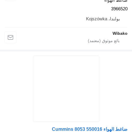
ضاغط الهواء
3966520
بولندا، Kojszówka
Wibako
ضاغط الهواء Cummins 8053 550016