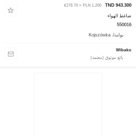
TND 943.300
≈ €278.70
PLN 1,200
ضاغط الهواء
550016
بولندا، Kojszówka
Wibako