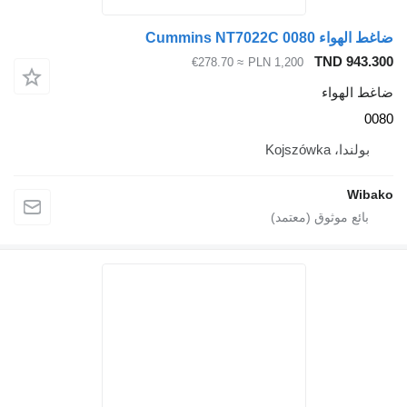
ضاغط الهواء Cummins NT7022C 0080
TND 943.300
≈ €278.70
PLN 1,200
ضاغط الهواء
0080
بولندا، Kojszówka
Wibako