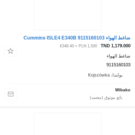
ضاغط الهواء Cummins ISLE4 E340B 9115160103
TND 1,179.000
≈ €348.40
PLN 1,500
ضاغط الهواء
9115160103
بولندا، Kojszówka
Wibako