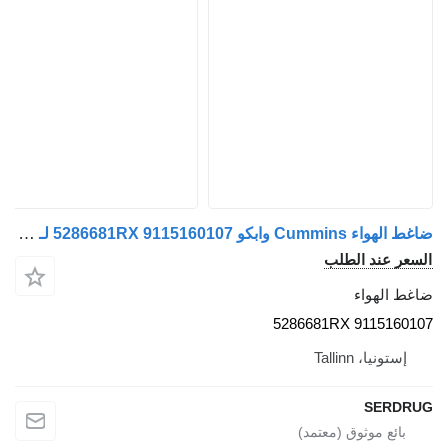
ضاغط الهواء Cummins وابكو 9115160107 5286681RX لـ الباصات WABCO
السعر عند الطلب
ضاغط الهواء
9115160107 5286681RX
إستونيا، Tallinn
SERDRUG