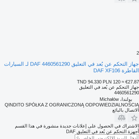
2
جهاز التحكم عن بُعد في التعليق DAF 4460561290 لـ السيارات
القاطرة DAF XF106
TND 94.330
PLN 120
≈ €27.87
جهاز التحكم عن بُعد في التعليق
4460561290
بولندا، Michałów
QINDITO SPÓŁKA Z OGRANICZONĄ ODPOWIEDZIALNOŚCIĄ
الاتصال بالبائع
الاشتراك في الحصول على إعلانات جديدة منشورة في هذا القسم
أجهزة التحكم عن بُعد في التعليق
DAF