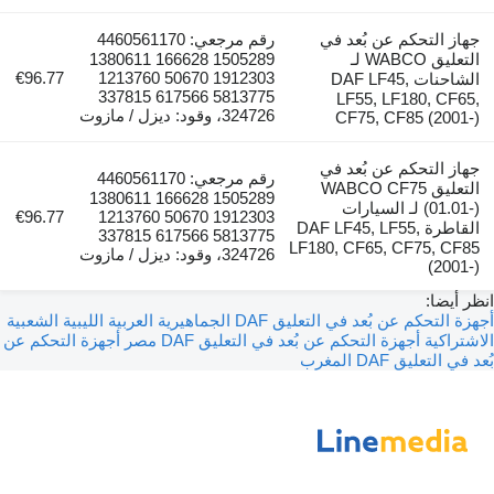
جهاز التحكم عن بُعد في
رقم مرجعي: 4460561170
التعليق WABCO لـ
1505289 166628 1380611
€96.77
1912303 50670 1213760
الشاحنات DAF LF45,
5813775 617566 337815
LF55, LF180, CF65,
324726، وقود: ديزل / مازوت
CF75, CF85 (2001-)
جهاز التحكم عن بُعد في
رقم مرجعي: 4460561170
التعليق WABCO CF75
1505289 166628 1380611
(01.01-) لـ السيارات
€96.77
1912303 50670 1213760
القاطرة DAF LF45, LF55,
5813775 617566 337815
LF180, CF65, CF75, CF85
324726، وقود: ديزل / مازوت
(2001-)
انظر أيضا:
أجهزة التحكم عن بُعد في التعليق DAF الجماهيرية العربية الليبية الشعبية
الاشتراكية
أجهزة التحكم عن بُعد في التعليق DAF مصر
أجهزة التحكم عن
بُعد في التعليق DAF المغرب