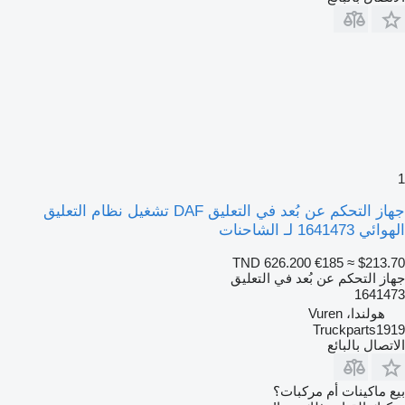
1
جهاز التحكم عن بُعد في التعليق DAF تشغيل نظام التعليق
الهوائي 1641473 لـ الشاحنات
TND 626.200
€185
≈ $213.70
جهاز التحكم عن بُعد في التعليق
1641473
هولندا، Vuren
Truckparts1919
الاتصال بالبائع
بيع ماكينات أم مركبات؟