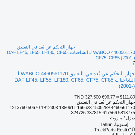
جهاز التحكم عن بُعد في التعليق
WABCO 4460561170 لـ الشاحنات DAF LF45, LF55, LF180, CF65,
CF75, CF85 (2001-)
7
جهاز التحكم عن بُعد في التعليق WABCO 4460561170 لـ
الشاحنات DAF LF45, LF55, LF180, CF65, CF75, CF85
(2001-)
TND 327.600
€96.77
≈ $111.80
جهاز التحكم عن بُعد في التعليق
4460561170 1505289 166628 1380611 1912303 50670 1213760
5813775 617566 337815 324726
ديزل / مازوت
إستونيا، Tallinn
TruckParts Eesti OÜ
الاتصال بالبائع