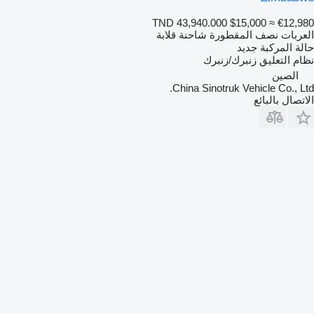
TND 43,940.000
$15,000
≈ €12,980
العربات نصف المقطورة شاحنة قلابة
حالة المركبة
جديد
نظام التعليق
زنبرك/زنبرك
الصين
China Sinotruk Vehicle Co., Ltd.
الاتصال بالبائع