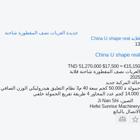
جديدة العربات نصف المقطورة شاحنة
قلابة China U shape real
13
China U shape real
TND 51,270.000
$17,500
≈ €15,150
العربات نصف المقطورة شاحنة قلابة
2025
حالة المركبة
جديد
حمولة
50.000 كجم
سعة
40 م3
نظام التعليق
هيدروليكي
الوزن الصافي
14.000 كجم
عدد المحاور
4
طريقة تفريغ الحمولة
خلفي
الصين، Ji Nan Shi
Hefei Sunrise Machinery
الاتصال بالبائع