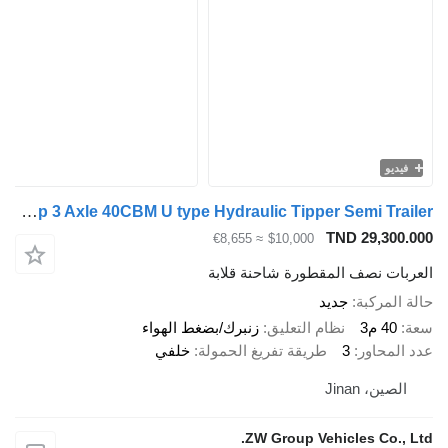
يديو
ZW Group 3 Axle 40CBM U type Hydraulic Tipper Semi Trailer
TND 29,300
≈ €8,655
$10,000
بات نصف المقطورة شاحنة قلابة
المركبة
جديد
40 م3
نظام التعليق
زنبرك/بضغط الهواء
المحاور
3
طريقة تفريغ الحمولة
خلفي
لصين، Jinan
ZW Group Vehicles Co., 