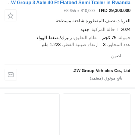
CIMC ZW Group 3 Axle 40 Ft Flatbed Semi Trailer in Rwanda
TND 29,300
≈ €8,655
$10,000
بات نصف المقطورة شاحنة مسطحة
حالة المركبة
جديد
ة
75 كجم
نظام التعليق
زنبرك/بضغط الهواء
المحاور
3
ارتفاع صينية القطر
1.223 ملم
لصين
ZW Group Vehicles Co., 