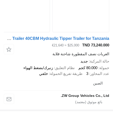
CIMC ZW Trailer 40CBM Hydraulic Tipper Trailer for Tanzania
TND 73,240
≈ €21,640
$25,000
بات نصف المقطورة شاحنة قلابة
المركبة
جديد
ة
80.000 كجم
نظام التعليق
زنبرك/بضغط الهواء
المحاور
3
طريقة تفريغ الحمولة
خلفي
لصين
ZW Group Vehicles Co., 