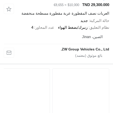
TND 29,300
≈ €8,655
$10,000
بات نصف المقطورة عربة مقطورة مسطحة منخفضة
المركبة
جديد
التعليق
زنبرك/بضغط الهواء
عدد المحاور
4
لصين، Jinan
ZW Group Vehicles Co., 