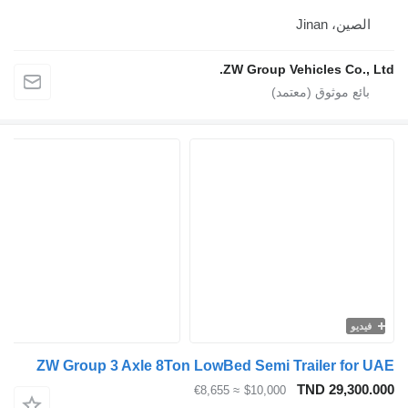
لصين، Jinan
ZW Group Vehicles Co., 
يديو
ZW Group 3 Axle 8Ton LowBed Semi Trailer for
TND 29,300
≈ €8,655
$10,000