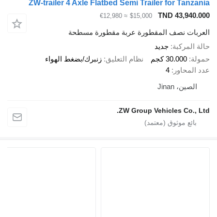
ZW-trailer 4 Axle Flatbed Semi Trailer for Tanz
TND 43,940
≈ €12,980
$15,000
بات نصف المقطورة عربة مقطورة مسطحة
المركبة
جديد
ة
30.000 كجم
نظام التعليق
زنبرك/بضغط الهواء
المحاور
4
لصين، Jinan
ZW Group Vehicles Co., 