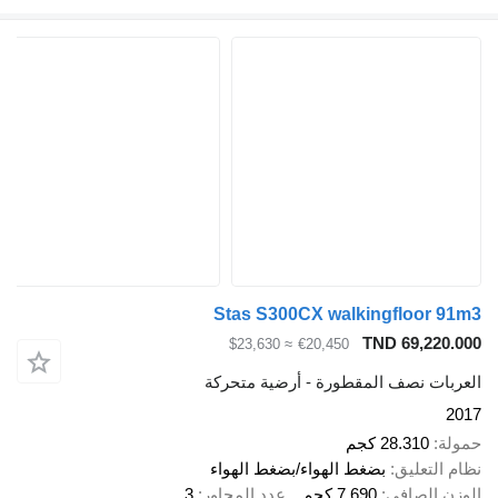
Stas S300CX walkingfloor 91m3
TND 69,220.000
≈ $23,630
€20,450
العربات نصف المقطورة - أرضية متحركة
2017
حمولة
28.310 كجم
نظام التعليق
بضغط الهواء/بضغط الهواء
الوزن الصافي
7.690 كجم
عدد المحاور
3