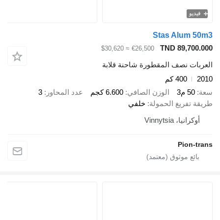
فيديو
Stas Alum 50m3
TND 89,700.000
≈ $30,620
€26,500
العربات نصف المقطورة شاحنة قلابة
2010
400 كم
سعة
50 م3
الوزن الصافي
6.600 كجم
عدد المحاور
3
طريقة تفريغ الحمولة
خلفي
أوكرانيا، Vinnytsia
Pion-trans