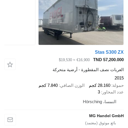
Stas S300 ZX
TND 57,200.000
≈ $19,530
€16,900
العربات نصف المقطورة - أرضية متحركة
2015
حمولة
28.160 كجم
الوزن الصافي
7.840 كجم
عدد المحاور
3
النمسا، Hörsching
MG Handel GmbH