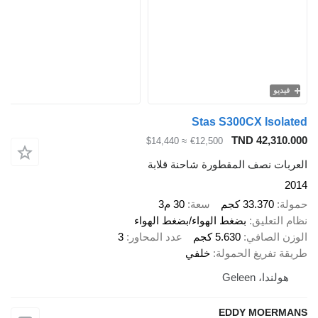
فيديو
Stas S300CX Isolated
TND 42,310.000
≈ $14,440
€12,500
العربات نصف المقطورة شاحنة قلابة
2014
حمولة
33.370 كجم
سعة
30 م3
نظام التعليق
بضغط الهواء/بضغط الهواء
الوزن الصافي
5.630 كجم
عدد المحاور
3
طريقة تفريغ الحمولة
خلفي
هولندا، Geleen
EDDY MOERMANS