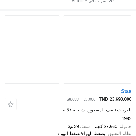
20
سنوات في Autoline
Stas
TND 23,690.000
≈ $8,088
€7,000
العربات نصف المقطورة شاحنة قلابة
1992
حمولة
27.660 كجم
سعة
29 م3
نظام التعليق
بضغط الهواء/بضغط الهواء