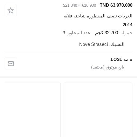
TND 63,970.000
≈ $21,840
€18,900
العربات نصف المقطورة شاحنة قلابة
2014
حمولة
32.700 كجم
عدد المحاور
3
التشيك، Nové Strašecí
LOSL s.r.o.