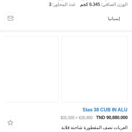
الوزن الصافي
6.345 كجم
عدد المحاور
3
إسبانيا
Stas 38 CUB IN ALU
TND 90,880.000
≈ $31,020
€26,850
العربات نصف المقطورة شاحنة قلابة