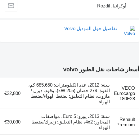
أوكرانيا، Rozdil
تفاصيل حول الموديل Volvo
أسعار شاحنات نقل الطيور Volvo
سنة: 2012، عدد الكيلومترات: 685.650 كم،
IVECO
القوة: 279 حصان (205 kW)، وقود: ديزل /
€22,800
Eurocargo
مازوت، نظام التعليق: بضغط الهواء/بضغط
180E28
الهواء
سنة: 2013، يورو: Euro 5، مواصفات
Renault
المحاور: 4x2، نظام التعليق: زنبرك/بضغط
€30,030
Premium
الهواء