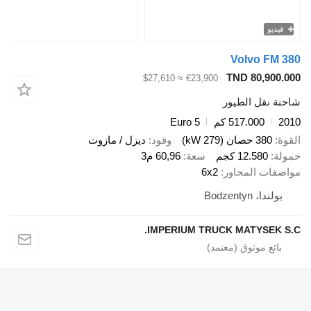
فيديو
Volvo FM 380
TND 80,900.000
≈ $27,610
€23,900
شاحنة نقل الطيور
2010
517.000 كم
Euro 5
القوة
380 حصان (279 kW)
وقود
ديزل / مازوت
حمولة
12.580 كجم
سعة
60,96 م3
مواصفات المحاور
6x2
بولندا، Bodzentyn
IMPERIUM TRUCK MATYSEK S.C.