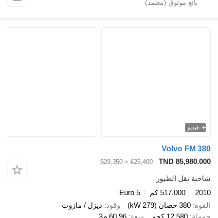
فيديو
Volvo FM 380
TND 85,980.000
≈ $29,350
€25,400
شاحنة نقل الطيور
2010
517.000 كم
Euro 5
القوة
380 حصان (279 kW)
وقود
ديزل / مازوت
حمولة
12.580 كجم
سعة
60,96 م3