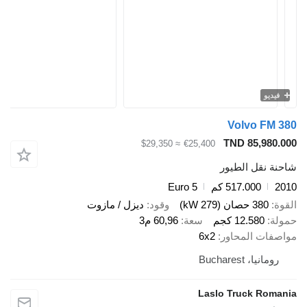
فيديو
Volvo FM 380
TND 85,980.000
≈ $29,350
€25,400
شاحنة نقل الطيور
2010
517.000 كم
Euro 5
القوة
380 حصان (279 kW)
وقود
ديزل / مازوت
حمولة
12.580 كجم
سعة
60,96 م3
مواصفات المحاور
6x2
رومانيا، Bucharest
Laslo Truck Romania