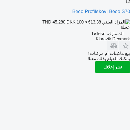
12
Beco Profilskovl Beco S70
DKK 100
≈ €13.38
TND 45.280
عجلة
الدنمارك، Tølløse
Klaravik Denmark
بيع ماكينات أم مركبات؟
يمكنك القيام بذلك معنا!
نشر إعلانك