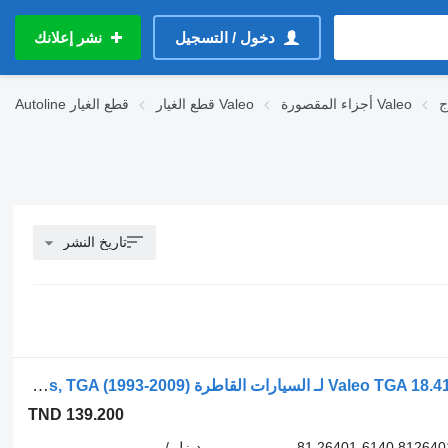
دخول / التسجيل
نشر إعلانك
أجزاء المقصورة Valeo
قطع الغيار Valeo
قطع الغيار
Autoline
تاريخ النشر
محرك مساحات الزجاج Valeo TGA 18.410 (01.00-) 405001 لـ السيارات القاطرة MAN 4-series, TGA (1993-2009)
TND 139.200
405001 81264016138 81.26401-6138 81264016140 81.26401-6140
ديزل /