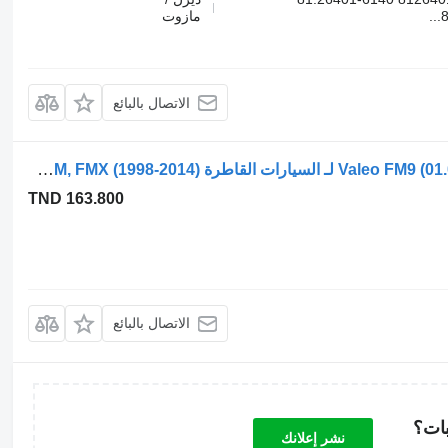
مازوت
الاتصال بالبائع
محرك مساحات الزجاج Valeo FM9 (01.01-12.05) 404.767 لـ السيارات القاطرة Volvo FM7-FM12, FM, FMX (1998-2014)
TND 163.800
الاتصال بالبائع
بات؟
نشر إعلانك