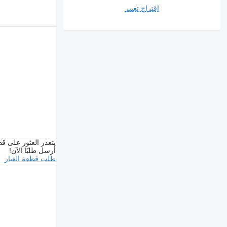
اقتراح تغيير
يتعذر العثور على قط
أرسل طلبًا الآن!
طلب قطعة الغيار