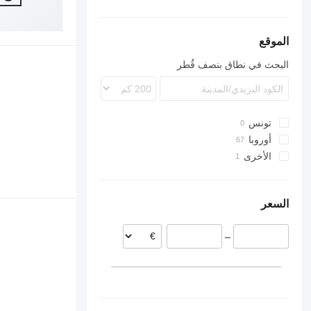
Premium
Axor
FH
Econic
FL
FM
الموقع
FMX
البحث في نطاق بنصف قُطر
N-series
VNL
تونس
أوروبا
الأخرى
إستونيا
بولندا
أوكرانيا
ليتوانيا
السعر
–