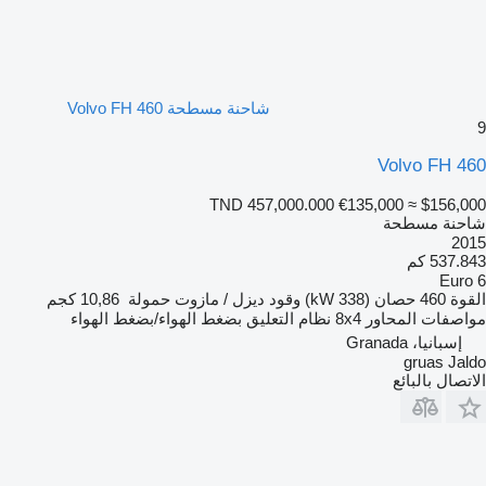
شاحنة مسطحة Volvo FH 460
9
Volvo FH 460
TND 457,000.000
€135,000
≈ $156,000
شاحنة مسطحة
2015
537.843 كم
Euro 6
القوة
460 حصان (338 kW)
وقود
ديزل / مازوت
حمولة
10,86 كجم
مواصفات المحاور
8x4
نظام التعليق
بضغط الهواء/بضغط الهواء
إسبانيا، Granada
gruas Jaldo
الاتصال بالبائع