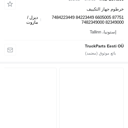
خرطوم جهاز التكييف
87751 6605005 84223449 7484223449
ديزل /
82349000 7482349000
مازوت
إستونيا، Tallinn
TruckParts Eesti OÜ