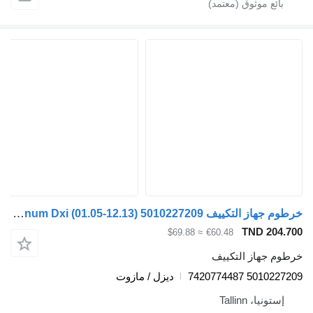
خرطوم جهاز التكييف Renault Magnum Dxi (01.05-12.13) 5010227209 لـ السيارات القاطرة Renault Magnum (1990-2014)
TND 204.700
≈ $69.88
€60.48
خرطوم جهاز التكييف
5010227209 7420774487
ديزل / مازوت
إستونيا، Tallinn