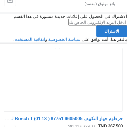
الاشتراك في الحصول على إعلانات جديدة منشورة في هذا القسم
الاشتراك
بالنقر هنا، أنت توافق على
سياسة الخصوصية
و
اتفاقية المستخدم
.
خرطوم جهاز التكييف Bosch T (01.13-) 87751 6605005 لـ السيارات القاطرة Renault T (2013-)
TND 267.500
≈ $91.31
€79.03