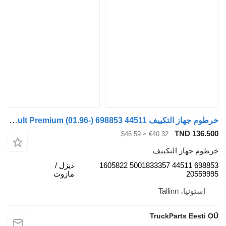
خرطوم جهاز التكييف Renault Premium (01.96-) 698853 44511 لـ السيارات القاطرة Renault Premium, Premium 2 (1996-2014)
TND 136.500
≈ $46.59
€40.32
خرطوم جهاز التكييف
698853 44511 5001833357 1605822
ديزل /
20559995
مازوت
إستونيا، Tallinn
TruckParts Eesti OÜ