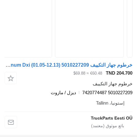
خرطوم جهاز التكييف Renault Magnum Dxi (01.05-12.13) 5010227209 لـ السيارات القاطرة Renault Magnum (1990-2014)
TND 204.700
≈ $69.88
€60.48
خرطوم جهاز التكييف
5010227209 7420774487
ديزل / مازوت
إستونيا، Tallinn
TruckParts Eesti OÜ