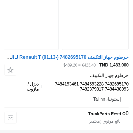
خرطوم جهاز التكييف Renault T (01.13-) 7482695170 لـ السيارات القاطرة Renault Magnum (1990-2014)
TND 1,433.000
≈ $489.20
€423.40
خرطوم جهاز التكييف
7482695170 7484593228 7484193461
ديزل /
7484438993 7482379317
مازوت
إستونيا، Tallinn
TruckParts Eesti OÜ