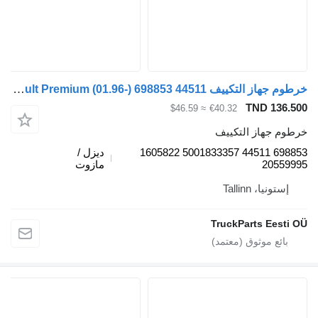
خرطوم جهاز التكييف Renault Premium (01.96-) 698853 44511 لـ السيارات القاطرة Renault Premium, Premium 2 (1996-2014)
TND 136.500
≈ $46.59
€40.32
خرطوم جهاز التكييف
698853 44511 5001833357 1605822
ديزل /
20559995
مازوت
إستونيا، Tallinn
TruckParts Eesti OÜ