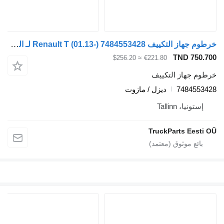
خرطوم جهاز التكييف Renault T (01.13-) 7484553428 لـ السيارات القاطرة Renault T (2013-)
TND 750.700
≈ $256.20
€221.80
خرطوم جهاز التكييف
7484553428
ديزل / مازوت
إستونيا، Tallinn
TruckParts Eesti OÜ