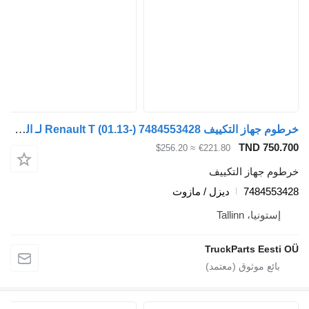
خرطوم جهاز التكييف Renault T (01.13-) 7484553428 لـ السيارات القاطرة Renault T (2013-)
TND 750.700
≈ $256.20
€221.80
خرطوم جهاز التكييف
7484553428
ديزل / مازوت
إستونيا، Tallinn
TruckParts Eesti OÜ