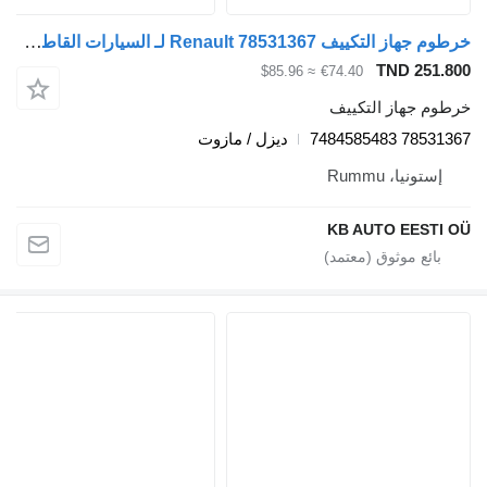
خرطوم جهاز التكييف Renault 78531367 لـ السيارات القاطرة Renault T (2013-)
TND 251.800
≈ $85.96
€74.40
خرطوم جهاز التكييف
78531367 7484585483
ديزل / مازوت
إستونيا، Rummu
KB AUTO EESTI OÜ