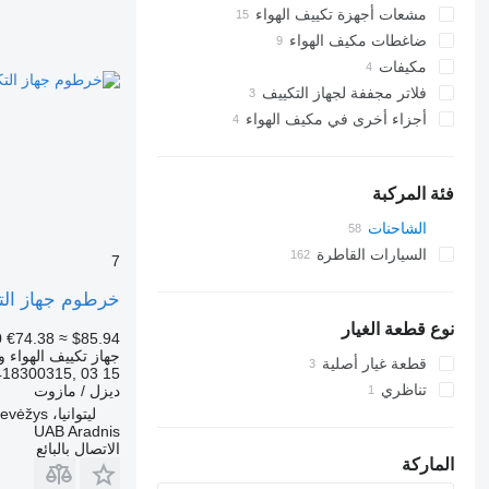
مشعات أجهزة تكييف الهواء
ضاغطات مكيف الهواء
مكيفات
فلاتر مجففة لجهاز التكييف
أجزاء أخرى في مكيف الهواء
فئة المركبة
الشاحنات
السيارات القاطرة
7
خرطوم جهاز التكييف 1841, L, LL A9418300215 لـ الشاحنات 2 / MP3
نوع قطعة الغيار
0
€74.38
≈ $85.94
جهاز تكييف الهواء و
قطعة غيار أصلية
418300315, 03 15
تناظري
ديزل / مازوت
ليتوانيا، Panevėžys
UAB Aradnis
الاتصال بالبائع
الماركة