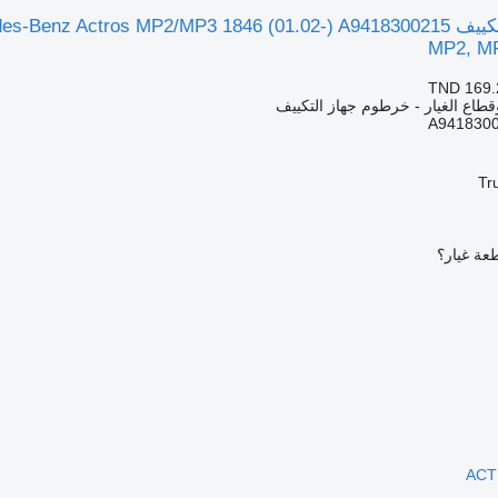
MP2, MP
TND 169.
قطاع الغيار - خرطوم جهاز التكييف
A941830
Tr
عة غيار؟
ACT