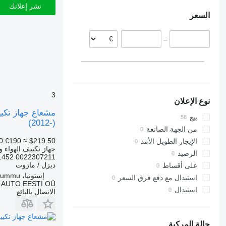
إستونيا
نشر إعلانك
السعر
رومانيا
إسبانيا
–
بولندا
3
نوع الإعلان
بيع
(2012-)
من الجهة الصانعة
0
€190
≈ $219.50
الإيجار الطويل الأمد
جهاز تكييف الهواء و
الرصيد
0022307211 A0022307211 0111041452
ديزل / مازوت
على أقساط
إستونيا، Rummu
استبدال مع دفع فرق السعر
 AUTO EESTI OÜ
استبدال
الاتصال بالبائع
حالة المركبة