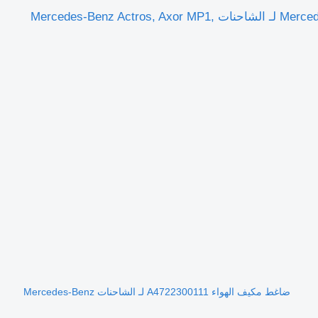
خرطوم جهاز التكييف Mercedes-Benz Actros MP2/MP3 1846 (01.02-) A9418300215 لـ الشاحنات Mercedes-Benz Actros, Axor MP1,
ضاغط مكيف الهواء A4722300111 لـ الشاحنات Mercedes-Benz