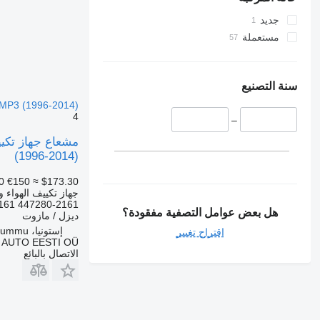
جديد
مستعملة
سنة التصنيع
 MP3 (1996-2014)
4
–
(1996-2014)
0
€150
≈ $173.30
جهاز تكييف الهواء و
161 447280-2161
هل بعض عوامل التصفية مفقودة؟
ديزل / مازوت
إستونيا، Rummu
اقتراح تغيير
 AUTO EESTI OÜ
الاتصال بالبائع