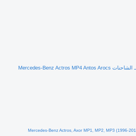
مشعاع جهاز تكييف الهواء Mercedes-Benz Actros MP4 (01.12-) 0022307211 لـ الشاحنات Mercedes-Benz Actros MP4 Antos Arocs