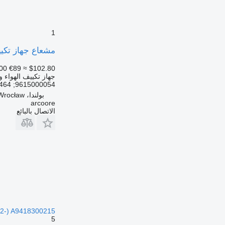
1
مشعاع جهاز تكييف الهواء Mercedes-Benz 9615000054 لـ 
00
€89
≈ $102.80
جهاز تكييف الهواء و
9615000054; A9615000054; 961500005464; A961500005464;
بولندا، Wrocław
arcoore
الاتصال بالبائع
(01.02-) A9418300215 لـ الشاحنات os, Axor MP1, MP2, MP3 (1996-2014
5