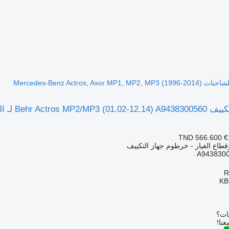
TND 566.600
€
قطاع الغيار - خرطوم جهاز التكييف
A943830
KB
بات؟
عنا!