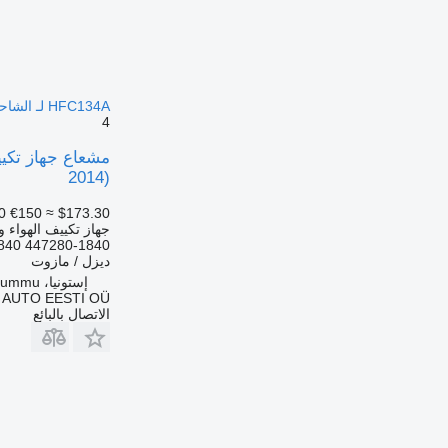
HFC134A لـ الشاحنات Mercedes-Benz Actros, Axor MP1, MP2, MP3 (1996-2014)
4
2014)
0
€150
≈ $173.30
جهاز تكييف الهواء و
840 447280-1840
ديزل / مازوت
إستونيا، Rummu
 AUTO EESTI OÜ
الاتصال بالبائع