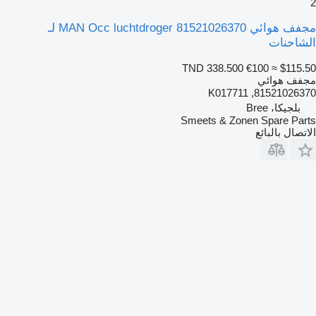
2
مجفف هوائي MAN Occ luchtdroger 81521026370 لـ
الشاحنات
TND 338.500
€100
≈ $115.50
مجفف هوائي
81521026370, K017711
بلجيكا، Bree
Smeets & Zonen Spare Parts
الاتصال بالبائع