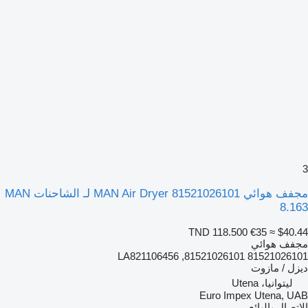
3
مجفف هوائي MAN Air Dryer 81521026101 لـ الشاحنات MAN
8.163
TND 118.500
€35
≈ $40.44
مجفف هوائي
81521026101 81521026101, LA821106456
ديزل / مازوت
ليتوانيا، Utena
Euro Impex Utena, UAB
الاتصال بالبائع