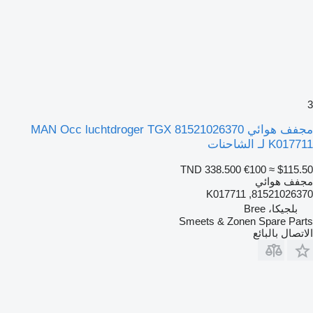
3
مجفف هوائي MAN Occ luchtdroger TGX 81521026370
K017711 لـ الشاحنات
TND 338.500
€100
≈ $115.50
مجفف هوائي
81521026370, K017711
بلجيكا، Bree
Smeets & Zonen Spare Parts
الاتصال بالبائع