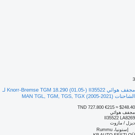
3
مجفف هوائي Knorr-Bremse TGM 18.290 (01.05-) II35522 لـ
الشاحنات MAN TGL, TGM, TGS, TGX (2005-2021)
TND 727.800
€215
≈ $248.40
مجفف هوائي
II35522 LA8269
ديزل / مازوت
إستونيا، Rummu
KB AUTO EESTI OÜ