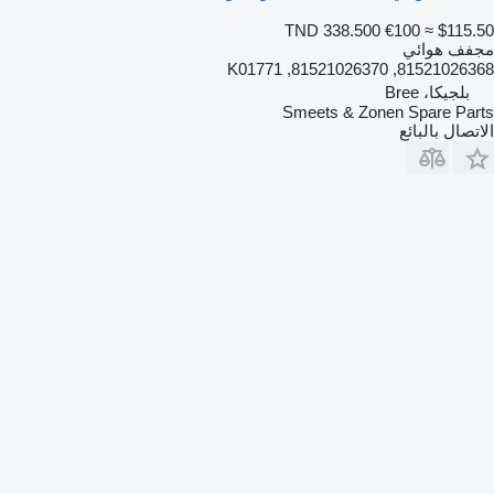
TND 338.500
€100
≈ $115.50
مجفف هوائي
81521026368, 81521026370, K01771
بلجيكا، Bree
Smeets & Zonen Spare Parts
الاتصال بالبائع