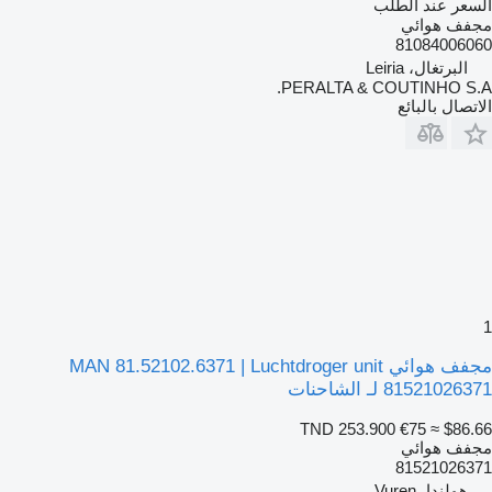
السعر عند الطلب
مجفف هوائي
81084006060
البرتغال، Leiria
PERALTA & COUTINHO S.A.
الاتصال بالبائع
1
مجفف هوائي MAN 81.52102.6371 | Luchtdroger unit
81521026371 لـ الشاحنات
TND 253.900
€75
≈ $86.66
مجفف هوائي
81521026371
هولندا، Vuren