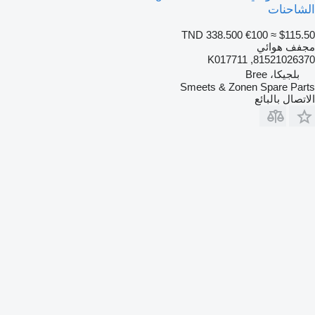
الشاحنات
TND 338.500
€100
≈ $115.50
مجفف هوائي
81521026370, K017711
بلجيكا، Bree
Smeets & Zonen Spare Parts
الاتصال بالبائع