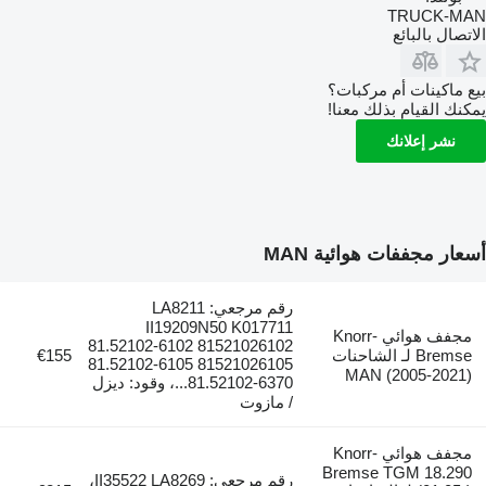
TRUCK-MAN
الاتصال بالبائع
بيع ماكينات أم مركبات؟
يمكنك القيام بذلك معنا!
نشر إعلانك
أسعار مجففات هوائية MAN
رقم مرجعي: LA8211
II19209N50 K017711
مجفف هوائي Knorr-
81.52102-6102 81521026102
Bremse لـ الشاحنات
€155
81.52102-6105 81521026105
MAN (2005-2021)
81.52102-6370...، وقود: ديزل
/ مازوت
مجفف هوائي Knorr-
Bremse TGM 18.290
رقم مرجعي: II35522 LA8269،