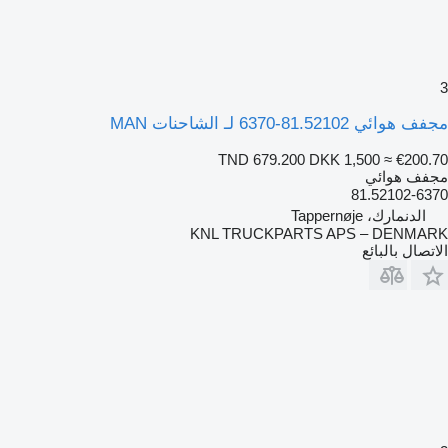
3
مجفف هوائي 81.52102-6370 لـ الشاحنات MAN
TND 679.200
DKK 1,500
≈ €200.70
مجفف هوائي
81.52102-6370
الدنمارك، Tappernøje
KNL TRUCKPARTS APS – DENMARK
الاتصال بالبائع