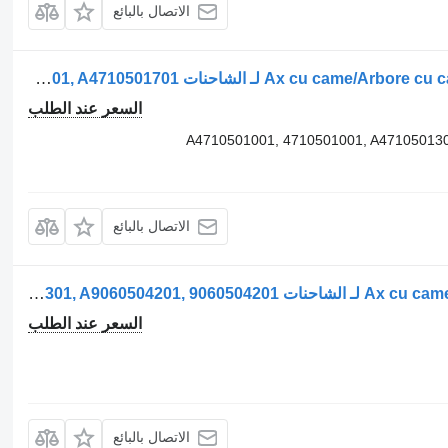
الاتصال بالبائع
عمود الكامات Ax cu came/Arbore cu came pentru A4710501001 لـ الشاحنات Mercedes-Benz A4710501001, A4710501301, A4710501701
السعر عند الطلب
A4710501001, 4710501001, A471050130
الاتصال بالبائع
عمود الكامات Ax cu came / arbore cu came pentru لـ الشاحنات Mercedes-Benz – Coduri: A9060501401, 9060501401, A9060521301, 9060521301, A9060504201, 9060504201
السعر عند الطلب
الاتصال بالبائع