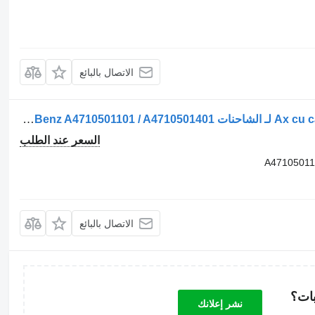
الاتصال بالبائع
عمود الكامات Ax cu came pentru A4710501101 لـ الشاحنات Mercedes-Benz A4710501101 / A4710501401
السعر عند الطلب
A47105011
الاتصال بالبائع
بات؟
نشر إعلانك