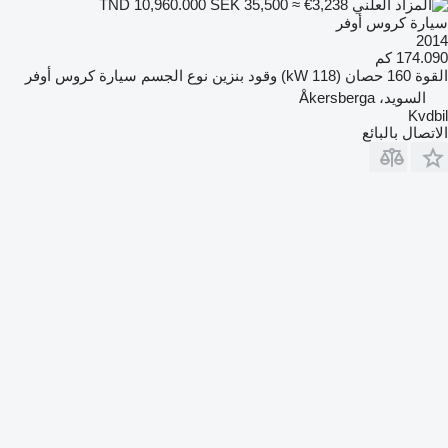
SEK 35,500
≈ €3,238
TND 10,960.000
سيارة كروس أوفر
2014
174.090 كم
القوة
160 حصان (118 kW)
وقود
بنزين
نوع الجسم
سيارة كروس أوفر
السويد، Åkersberga
Kvdbil
الاتصال بالبائع