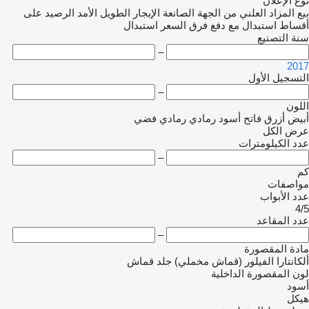
نوع الإعلان
بيع
المزاد العلني
من الجهة الصانعة
الإيجار الطويل الأمد
الرصيد
على
أقساط
استبدال مع دفع فرق السعر
استبدال
سنة التصنيع
–
2017
التسجيل الأول
–
اللون
أبيض
أزرق فاتح
أسود
رمادي
رمادي فضي
عرض الكل
عدد الكيلومترات
–
كم
مواصفات
عدد الأبواب
4/5
عدد المقاعد
–
مادة المقصورة
ألكانتارا
الفيلور (قماش مخملي)
جلد
قماش
لون المقصورة الداخلية
أسود
هيكل