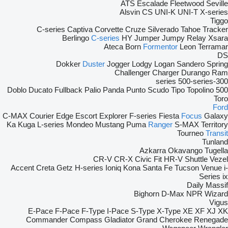
ATS
Escalade
Fleetwood
Seville
Alsvin
CS
UNI-K
UNI-T
X-series
Tiggo
C-series
Captiva
Corvette
Cruze
Silverado
Tahoe
Tracker
Berlingo
C-series
HY
Jumper
Jumpy
Relay
Xsara
Ateca
Born
Formentor
Leon
Terramar
DS
Dokker
Duster
Jogger
Lodgy
Logan
Sandero
Spring
Challenger
Charger
Durango
Ram
500-series
300-series
Doblo
Ducato
Fullback
Palio
Panda
Punto
Scudo
Tipo
Topolino
500
Toro
Ford
C-MAX
Courier
Edge
Escort
Explorer
F-series
Fiesta
Focus
Galaxy
Ka
Kuga
L-series
Mondeo
Mustang
Puma
Ranger
S-MAX
Territory
Tourneo
Transit
Tunland
Azkarra
Okavango
Tugella
CR-V
CR-X
Civic
Fit
HR-V
Shuttle
Vezel
Accent
Creta
Getz
H-series
Ioniq
Kona
Santa Fe
Tucson
Venue
i-
Series
ix
Daily
Massif
Bighorn
D-Max
NPR
Wizard
Vigus
E-Pace
F-Pace
F-Type
I-Pace
S-Type
X-Type
XE
XF
XJ
XK
Commander
Compass
Gladiator
Grand Cherokee
Renegade