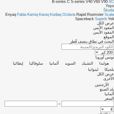
B-series
C
S-series
V40
V60
V90
XC
Yoyo
Škoda
Enyaq
Fabia
Kamiq
Karoq
Kodiaq
Octavia
Rapid
Roomster
Scala
Spaceback
Superb
Yeti
عرض الكل
المقود الأيمن
المقود الأيمن
الموقع
البحث في نطاق بنصف قُطر
تونس
أوروبا
هولندا
التشيك
السويد
ألمانيا
سلوفاكيا
إيطاليا
بلجيكا
ليتوانيا
عرض الكل
الأخرى
الأرجنتين
بلد الصنع
ألمانيا
السعر
–