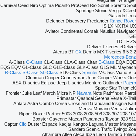
Wagoneer
Wrangler
Carnival
Ceed
Niro
Optima
Picanto
ProCeed
Rio
Sonet
Sorento
Soul
Sportage
Stonic
Venga
XCeed
Gallardo
Urus
Defender
Discovery
Freelander
Range Rover
IS
LX
NX
RX
UX
Aviator
Continental
Corsair
Nautilus
Navigator
TGE
TD
TF
ZS
Deliver
T-series
eDeliver
Atenza
BT
CX
Demio
MX
T-series
6
5
3
2
Mercedes-Benz
A-Class
C-Class
CL-Class
CLA-Class
Citan
E-Class
EQA
EQE
EQS
EQV
GL-Class
GLC
GLE-Class
GLK-Class
GLS
ML
Maybach
R-Class
S-Class
SL-Class
SLK-Class
Sprinter
V-Class
Viano
Vito
Clubman
Cooper
Countryman
John Cooper Works
One
ASX
D-series
Eclipse
Jeep
L-series
Montero
Outlander
Pajero
Space Star
Triton
eK
Frontier
Juke
Leaf
March
Micra
NP
Navara
Note
Pathfinder
Patrol
Primastar
Qashqai
Serena
Versa
X-Trail
Antara
Astra
Combo
Corsa
Crossland
Grandland
Insignia
Karl
Meriva
Movano
Vectra
Zafira
Bipper
Boxer
Partner
5008
3008
2008
508
308
307
208
107
Boxster
Cayenne
Macan
Panamera
Taycan
928
911
Captur
Clio
Duster
Espace
Kadjar
Kangoo
Laguna
Master
Megane
Sandero
Scenic
Trafic
Twingo
Zoe
Alhambra
Altea
Ateca
Ibiza
Leon
Tarraco
Toledo