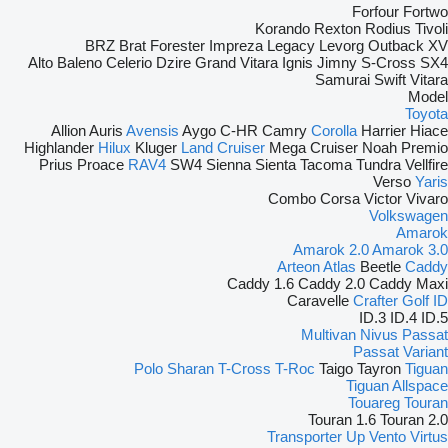
Forfour
Fortwo
Korando
Rexton
Rodius
Tivoli
BRZ
Brat
Forester
Impreza
Legacy
Levorg
Outback
XV
Alto
Baleno
Celerio
Dzire
Grand Vitara
Ignis
Jimny
S-Cross
SX4
Samurai
Swift
Vitara
Model
Toyota
Allion
Auris
Avensis
Aygo
C-HR
Camry
Corolla
Harrier
Hiace
Highlander
Hilux
Kluger
Land Cruiser
Mega Cruiser
Noah
Premio
Prius
Proace
RAV4
SW4
Sienna
Sienta
Tacoma
Tundra
Vellfire
Verso
Yaris
Combo
Corsa
Victor
Vivaro
Volkswagen
Amarok
Amarok 2.0
Amarok 3.0
Arteon
Atlas
Beetle
Caddy
Caddy 1.6
Caddy 2.0
Caddy Maxi
Caravelle
Crafter
Golf
ID
ID.3
ID.4
ID.5
Multivan
Nivus
Passat
Passat Variant
Polo
Sharan
T-Cross
T-Roc
Taigo
Tayron
Tiguan
Tiguan Allspace
Touareg
Touran
Touran 1.6
Touran 2.0
Transporter
Up
Vento
Virtus