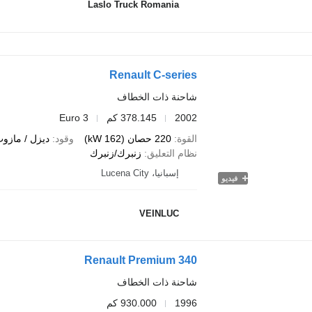
Laslo Truck Romania
Renault C-series
شاحنة ذات الخطاف
2002
378.145 كم
Euro 3
القوة
220 حصان (162 kW)
وقود
ديزل / مازو
نظام التعليق
زنبرك/زنبرك
إسبانيا، Lucena City
فيديو
VEINLUC
Renault Premium 340
شاحنة ذات الخطاف
1996
930.000 كم