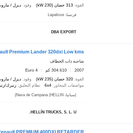
القوة
313 حصان (230 kW)
وقود
ديزل / مازو
فرنسا، Lapalisse
DBA EXPORT
ault Premium Lander 320dxi Low kms
شاحنة ذات الخطاف
2007
304.610 كم
Euro 4
القوة
320 حصان (235 kW)
وقود
ديزل / مازو
مواصفات المحاور
6x4
نظام التعليق
زنبرك/زنب
إسبانيا، Nava de Campana (HELLIN)
HELLÍN TRUCKS, S. L. U.
Renault PREMIUM 400DXI RETARDER