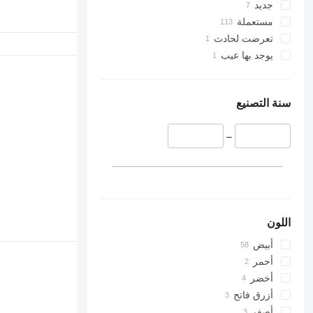
جديد
مستعملة
تعرضت لحادث
يوجد بها عيب
سنة التصنيع
–
اللون
أبيض
أحمر
أخضر
أزرق فاتح
أصفر