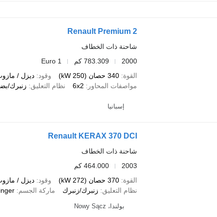
Renault Premium 2
شاحنة ذات الخطاف
2000
783.309 كم
Euro 1
القوة
340 حصان (250 kW)
وقود
ديزل / مازو
مواصفات المحاور
6x2
نظام التعليق
زنبرك/بضغ
إسبانيا
Renault KERAX 370 DCI
شاحنة ذات الخطاف
2003
464.000 كم
القوة
370 حصان (272 kW)
وقود
ديزل / مازو
نظام التعليق
زنبرك/زنبرك
ماركة الجسم
inger
بولندا، Nowy Sącz