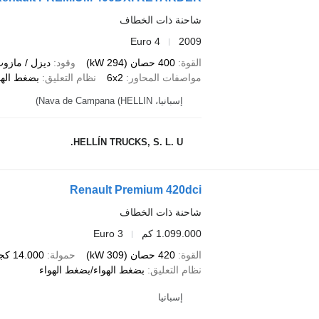
شاحنة ذات الخطاف
Euro 4
2009
القوة
400 حصان (294 kW)
وقود
ديزل / مازو
مواصفات المحاور
6x2
نظام التعليق
بضغط الهو
إسبانيا، Nava de Campana (HELLIN)
HELLÍN TRUCKS, S. L. U.
Renault Premium 420dci
شاحنة ذات الخطاف
1.099.000 كم
Euro 3
القوة
420 حصان (309 kW)
حمولة
14.000 كجم
نظام التعليق
بضغط الهواء/بضغط الهواء
إسبانيا