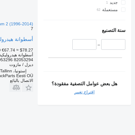
جديد
مستعملة
um 2 (1996-2014)
7
سنة التصنيع
أسطوانة هيدروليكية Renault 82053294 لـ السيارات القاطرة mium 2 (1996-2014
–
0
€67.74
≈ $78.27
أسطوانة هيدروليكية
82053294 82053296 25379038 7482053296 7482053294 5010629349
ديزل / مازوت
إستونيا، Tallinn
uckParts Eesti OÜ
الاتصال بالبائع
هل بعض عوامل التصفية مفقودة؟
اقتراح تغيير