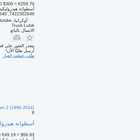
0
$300
≈ €259.70
أسطوانة هيدروليكية
7422302640, 22302640, 7422302641, 22302641
أوكرانيا، s. Prilutske
Truck Lutsk
الاتصال بالبائع
يتعذر العثور على قط
أرسل طلبًا الآن!
طلب قطعة الغيار
um 2 (1996-2014)
8
أسطوانة هيدروليكية 5010629350 لـ السيارات القاطرة emium 2 (1996-2014
0
€49.19
≈ $56.83
أسطوانة هيدروليكية