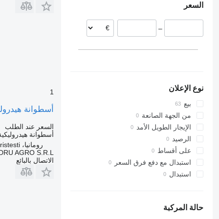
السعر
البرتغال
ليتوانيا
–
بلجيكا
بولندا
هولندا
نوع الإعلان
1
بيع
أسطوانة هيدروليكية Cilindru de rabatare cabină لـ الشاحنات 010316793
من الجهة الصانعة
السعر عند الطلب
الإيجار الطويل الأمد
أسطوانة هيدروليكية
الرصيد
رومانيا، Cristesti
على أقساط
DRU AGRO S.R.L.
الاتصال بالبائع
استبدال مع دفع فرق السعر
استبدال
حالة المركبة