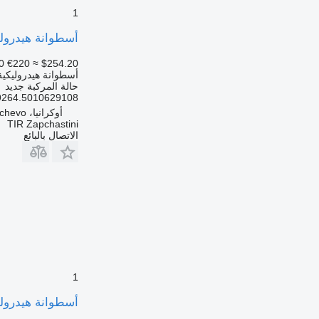
1
أسطوانة هيدروليكية 5010629264.5010629108 لـ الشاحنات XI
0
€220
≈ $254.20
أسطوانة هيدروليكية
حالة المركبة
جديد
9264.5010629108
أوكرانيا، Mukachevo
TIR Zapchastini
الاتصال بالبائع
1
أسطوانة هيدروليكية 7422302640 لـ السيارات القاطرة ma T