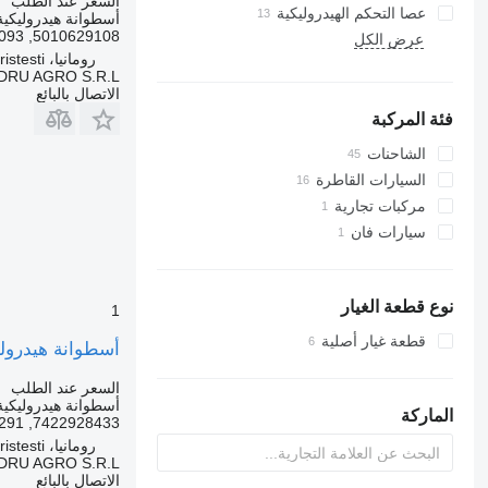
السعر عند الطلب
عصا التحكم الهيدروليكية
أسطوانة هيدروليكية
5010629108, 5010629093
عرض الكل
رومانيا، Cristesti
DRU AGRO S.R.L.
الاتصال بالبائع
فئة المركبة
الشاحنات
السيارات القاطرة
مركبات تجارية
سيارات فان
نوع قطعة الغيار
1
قطعة غيار أصلية
أسطوانة هيدروليكية Cilindru de Rabatare Cabină 7422928433 لـ الشاحنات 70291 / 7422302635
السعر عند الطلب
أسطوانة هيدروليكية
الماركة
7422928433, 7422070291, 7422302635
رومانيا، Cristesti
DRU AGRO S.R.L.
الاتصال بالبائع