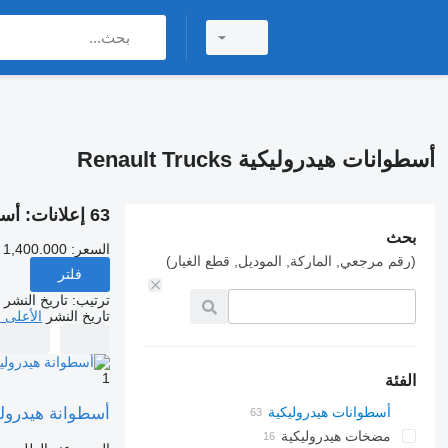
أسطوانات هيدروليكية Renault Trucks
63 إعلانات:
أسطوا
بحث
السعر:
 1,400.000
(رقم مرجعي, الماركة, الموديل, قطع الغيار)
فلتر
ترتيب
:
تاريخ النشر
تاريخ النشر
الأعلى 
1
الفئة
أسطوانة هيدروليكية Cilindru de Rabatare Cabină 5010629108 لـ الشاحنات 0629093
أسطوانات هيدروليكية
مضخات هيدروليكية