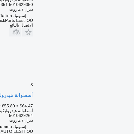
5010629350 5010629351
ديزل / مازوت
إستونيا، Tallinn
uckParts Eesti OÜ
الاتصال بالبائع
3
أسطوانة هيدروليكية 5010629264 لـ السيارات القاطرة 1990-2014
0
€55.80
≈ $64.47
أسطوانة هيدروليكية
5010629264
ديزل / مازوت
إستونيا، Rummu
 AUTO EESTI OÜ