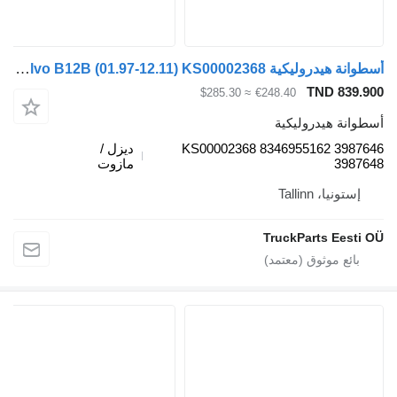
أسطوانة هيدروليكية Volvo B12B (01.97-12.11) KS00002368 لـ الباصات Volvo B6, B7, B9, B10, B12 bus (1978-2011)
TND 839.9
≈ $285.30
€248.40
طوانة هيدروليكية
KS00002368 8346955162 39876
ديزل /
39876
مازوت
إستونيا، Tallinn
TruckParts Eesti 