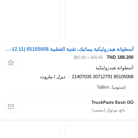
أسطوانة هيدروليكية بيماتيك، تقنية القطبية b12b (01.97-12.11) 85105008 لـ الباصات Volvo B6, B7, B9, B10, B12 bus (1978-2011)
TND 188.2
≈ $63.91
€55.65
طوانة هيدروليكية
85105008 20712791 214
ديزل / مازوت
إستونيا، Tallinn
TruckParts Eesti 