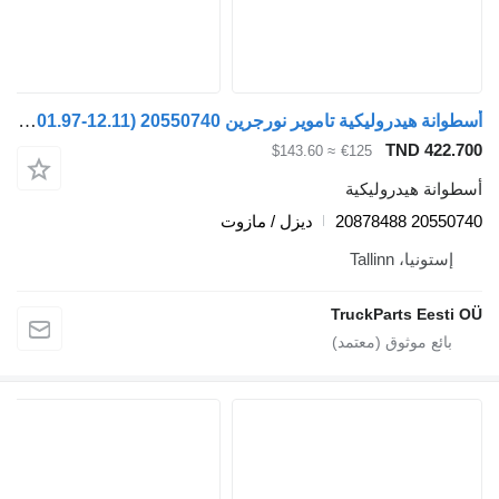
أسطوانة هيدروليكية تاموير نورجرين b12b (01.97-12.11) 20550740 لـ الباصات Volvo B6, B7, B9, B10, B12 bus (1978-2011)
TND 422.7
≈ $143.60
€125
طوانة هيدروليكية
20550740 2087
ديزل / مازوت
إستونيا، Tallinn
TruckParts Eesti 