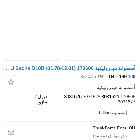
أسطوانة هيدروليكية Sachs B10B (01.78-12.01) 170606 لـ الباصات Volvo B6, B7, B9, B10, B12 bus (1978-2011)
TND 169.1
≈ $57.43
€50
طوانة هيدروليكية
170606 3031624 3031625 3031626
ديزل /
30316
مازوت
إستونيا، Tallinn
TruckParts Eesti 