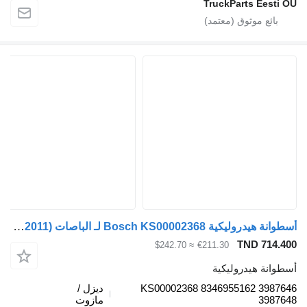
TruckParts Eesti 
أسطوانة هيدروليكية Bosch KS00002368 لـ الباصات Volvo B6, B7, B9, B10, B12, B12B (1978-2011)
TND 714.4
≈ $242.70
€211.30
طوانة هيدروليكية
KS00002368 8346955162 39876
ديزل /
39876
مازوت