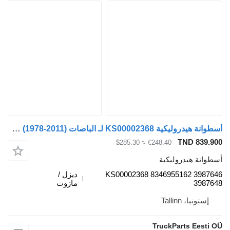
أسطوانة هيدروليكية KS00002368 لـ الباصات Volvo B6, B7, B9, B10, B12 bus (1978-2011)
TND 839.9
≈ $285.30
€248.40
طوانة هيدروليكية
KS00002368 8346955162 39876
ديزل /
39876
مازوت
إستونيا، Tallinn
TruckParts Eesti 