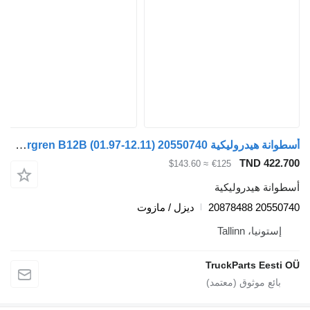
أسطوانة هيدروليكية Norgren B12B (01.97-12.11) 20550740 لـ الباصات Volvo B6, B7, B9, B10, B12 bus (1978-2011)
TND 422.7
≈ $143.60
€125
طوانة هيدروليكية
20550740 2087
ديزل / مازوت
إستونيا، Tallinn
TruckParts Eesti 