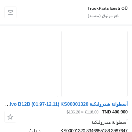
TruckParts Eesti 
أسطوانة هيدروليكية Volvo B12B (01.97-12.11) KS00001320 لـ الباصات Volvo B6, B7, B9, B10, B12 bus (1978-2011)
TND 400.9
≈ $136.20
€118.60
طوانة هيدروليكية
KS00001320 8346955188 39876
ديزل /