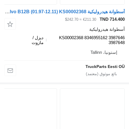
أسطوانة هيدروليكية Volvo B12B (01.97-12.11) KS00002368 لـ الباصات Volvo B6, B7, B9, B10, B12 bus (1978-2011)
TND 714.4
≈ $242.70
€211.30
طوانة هيدروليكية
KS00002368 8346955162 39876
ديزل /
39876
مازوت
إستونيا، Tallinn
TruckParts Eesti 