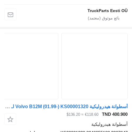
TruckParts Eesti 
أسطوانة هيدروليكية Volvo B12M (01.99-) KS00001320 لـ الباصات Volvo B6, B7, B9, B10, B12 bus (1978-2011)
TND 400.9
≈ $136.20
€118.60
طوانة هيدروليكية