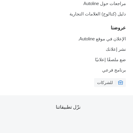
راجعات حول Autoline
ليل (كتالوج) العلامات التجارية
روضنا
لإعلان في موقع Autoline.
شر إعلانك
ع ملصقًا إعلانيًا
رنامج فرعي
للشركات
نزّل تطبيقاتنا