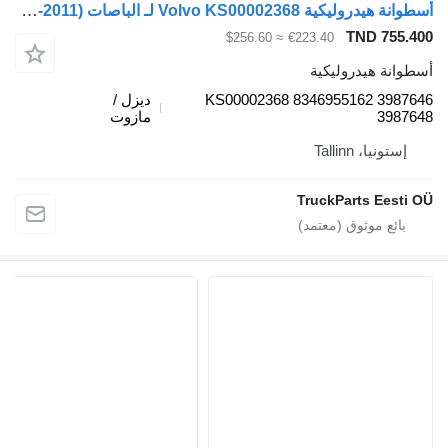
أسطوانة هيدروليكية Volvo KS00002368 لـ الباصات Volvo B6, B7, B9, B10, B12 (1978-2011)
TND 755.4
≈ $256.60
€223.40
طوانة هيدروليكية
KS00002368 8346955162 39876
ديزل /
39876
مازوت
إستونيا، Tallinn
TruckParts Eesti 