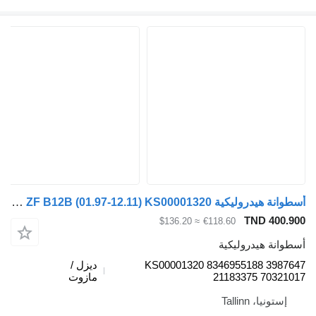
أسطوانة هيدروليكية ZF B12B (01.97-12.11) KS00001320 لـ الباصات Volvo B6, B7, B9, B10, B12 bus (1978-2011)
TND 400.9
≈ $136.20
€118.60
طوانة هيدروليكية
KS00001320 8346955188 39876
ديزل /
21183375 703210
مازوت
إستونيا، Tallinn