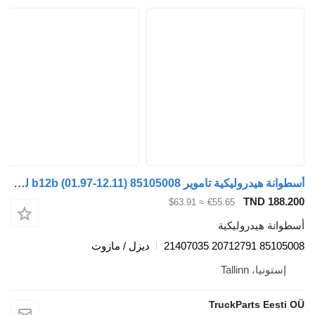
أسطوانة هيدروليكية تاموير b12b (01.97-12.11) 85105008 لـ الباصات Volvo B6, B7, B9, B10, B12 bus (1978-2011)
TND 188.2
≈ $63.91
€55.65
طوانة هيدروليكية
85105008 20712791 214
ديزل / مازوت
إستونيا، Tallinn
TruckParts Eesti 