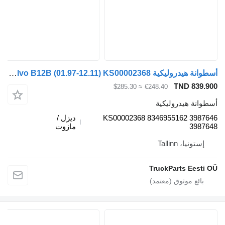
أسطوانة هيدروليكية Volvo B12B (01.97-12.11) KS00002368 لـ الباصات Volvo B6, B7, B9, B10, B12 bus (1978-2011)
TND 839.9
≈ $285.30
€248.40
طوانة هيدروليكية
KS00002368 8346955162 39876
ديزل /
39876
مازوت
إستونيا، Tallinn
TruckParts Eesti 