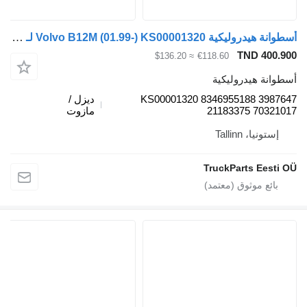
أسطوانة هيدروليكية Volvo B12M (01.99-) KS00001320 لـ الباصات Volvo B6, B7, B9, B10, B12 bus (1978-2011)
TND 400.9
≈ $136.20
€118.60
طوانة هيدروليكية
KS00001320 8346955188 39876
ديزل /
21183375 703210
مازوت
إستونيا، Tallinn
TruckParts Eesti 