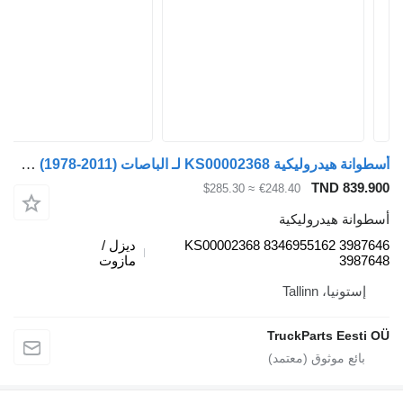
أسطوانة هيدروليكية KS00002368 لـ الباصات Volvo B6, B7, B9, B10, B12 bus (1978-2011)
TND 839.9
≈ $285.30
€248.40
طوانة هيدروليكية
KS00002368 8346955162 39876
ديزل /
39876
مازوت
إستونيا، Tallinn
TruckParts Eesti 