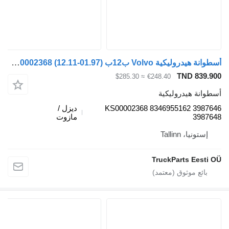
أسطوانة هيدروليكية Volvo ب12ب (01.97-12.11) KS00002368 لـ الباصات Volvo B6, B7, B9, B10, B12 bus (1978-2011)
TND 839.9
≈ $285.30
€248.40
طوانة هيدروليكية
KS00002368 8346955162 39876
ديزل /
39876
مازوت
إستونيا، Tallinn
TruckParts Eesti 