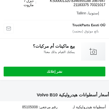
KS00001320 8346955188 39876
ديزل /
21183375 703210
مازوت
إستونيا، Tallinn
TruckParts Eesti 
بيع ماكينات أم مركبات؟
يمكنك القيام بذلك معنا!
نشر إعلانك
 أسطوانات هيدروليكية Volvo B10
وانة هيدروليكية لـ
رقم مرجعي: 85105008