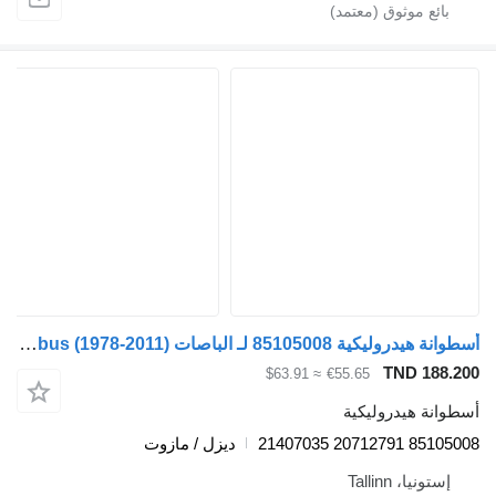
أسطوانة هيدروليكية 85105008 لـ الباصات Volvo B6, B7, B9, B10, B12 bus (1978-2011)
TND 188.2
≈ $63.91
€55.65
طوانة هيدروليكية
85105008 20712791 214
ديزل / مازوت
إستونيا، Tallinn