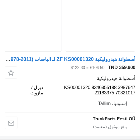
أسطوانة هيدروليكية ZF KS00001320 لـ الباصات Volvo B6, B7, B9, B10, B12 bus (1978-2011)
TND 359.9
≈ $122.30
€106.50
طوانة هيدروليكية
KS00001320 8346955188 39876
ديزل /
21183375 703210
مازوت
إستونيا، Tallinn
TruckParts Eesti 