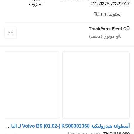
21183375 703210
مازوت
إستونيا، Tallinn
TruckParts Eesti 
أسطوانة هيدروليكية Volvo B9 (01.02-) KS00002368 لـ الباصات Volvo B6, B7, B9, B10, B12 bus (1978-2011)
TND 839.9