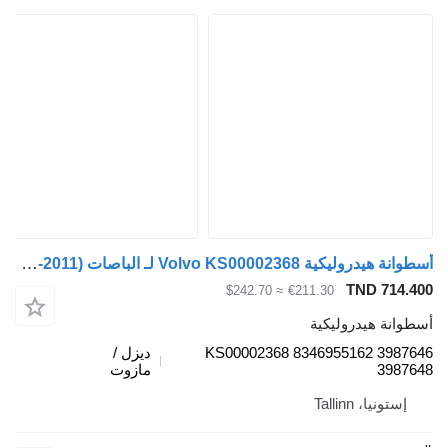
أسطوانة هيدروليكية Volvo KS00002368 لـ الباصات Volvo B6, B7, B9, B10, B12 bus (1978-2011)
TND 714.4
≈ $242.70
€211.30
طوانة هيدروليكية
KS00002368 8346955162 39876
ديزل /
39876
مازوت
إستونيا، Tallinn