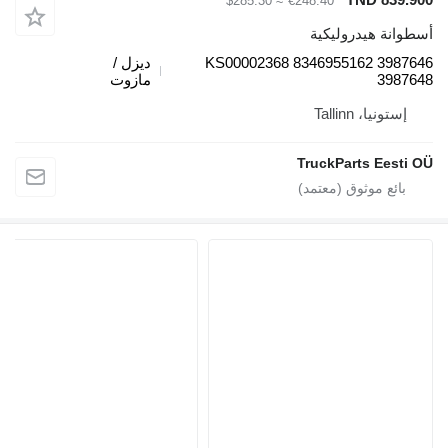
≈ $285.30
€248.40
طوانة هيدروليكية
KS00002368 8346955162 39876
ديزل /
39876
مازوت
إستونيا، Tallinn
TruckParts Eesti 