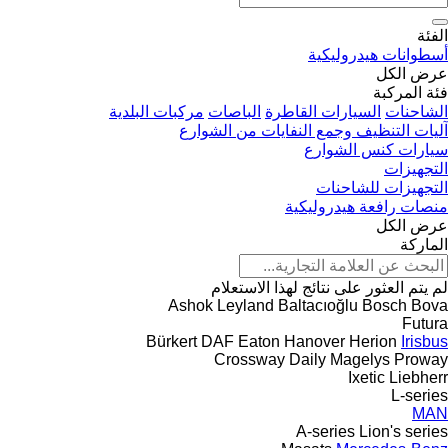
الفئة
أسطوانات هيدروليكية
عرض الكل
فئة المركبة
الشاحنات
السيارات القاطرة
الباصات
مركبات البلدية
آليات التنظيف وجمع النفايات من الشوارع
سيارات كنس الشوارع
التجهيزات
التجهيزات للشاحنات
منصات رافعة هيدروليكية
عرض الكل
الماركة
لم يتم العثور على نتائج لهذا الاستعلام
Ashok Leyland
Baltacıoğlu
Bosch
Bova
Futura
Bürkert
DAF
Eaton
Hanover
Herion
Irisbus
Crossway
Daily
Magelys
Proway
Ixetic
Liebherr
L-series
MAN
A-series
Lion's series