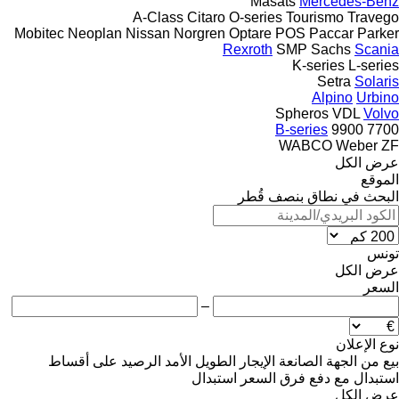
Masats
Mercedes-Benz
A-Class
Citaro
O-series
Tourismo
Travego
Mobitec
Neoplan
Nissan
Norgren
Optare
POS
Paccar
Parker
Rexroth
SMP
Sachs
Scania
K-series
L-series
Setra
Solaris
Alpino
Urbino
Spheros
VDL
Volvo
B-series
9900
7700
WABCO
Weber
ZF
عرض الكل
الموقع
البحث في نطاق بنصف قُطر
تونس
عرض الكل
السعر
–
نوع الإعلان
بيع
من الجهة الصانعة
الإيجار الطويل الأمد
الرصيد
على أقساط
استبدال مع دفع فرق السعر
استبدال
عرض الكل