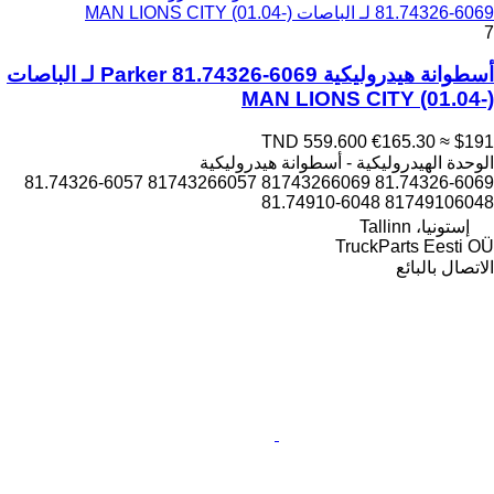
81.74326-6069 لـ الباصات MAN LIONS CITY (01.04-)
7
أسطوانة هيدروليكية Parker 81.74326-6069 لـ الباصات
MAN LIONS CITY (01.04-)
TND 559.600
€165.30
≈ $191
الوحدة الهيدروليكية - أسطوانة هيدروليكية
81.74326-6069 81743266069 81743266057 81.74326-6057
81749106048 81.74910-6048
إستونيا، Tallinn
TruckParts Eesti OÜ
الاتصال بالبائع