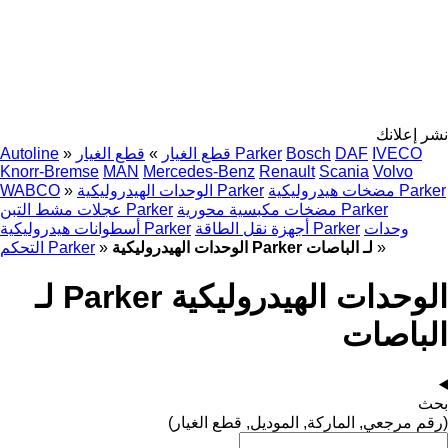
نشر إعلانك
IVECO
DAF
Bosch
قطع الغيار Parker
قطع الغيار
»
»
Autoline
Knorr-Bremse
MAN
Mercedes-Benz
Renault
Scania
Volvo
مضخات هيدروليكية Parker
الوحدات الهيدروليكية Parker
»
WABCO
مضخات مكبسية محورية Parker
عجلات مشط التبن Parker
وحدات
أجهزة نقل الطاقة Parker
أسطوانات هيدروليكية Parker
»
الوحدات الهيدروليكية Parker لـ الباصات
»
التحكم Parker
الوحدات الهيدروليكية Parker لـ
الباصات
بحث
(رقم مرجعي, الماركة, الموديل, قطع الغيار)