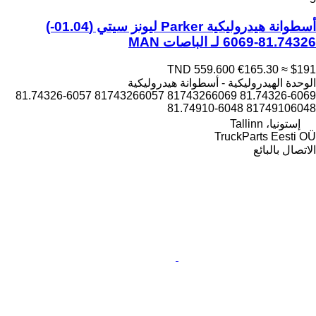
أسطوانة هيدروليكية Parker ليونز سيتي (01.04-)
81.74326-6069 لـ الباصات MAN
TND 559.600
€165.30
≈ $191
الوحدة الهيدروليكية - أسطوانة هيدروليكية
81.74326-6069 81743266069 81743266057 81.74326-6057
81749106048 81.74910-6048
إستونيا، Tallinn
TruckParts Eesti OÜ
الاتصال بالبائع