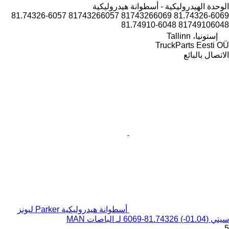
الوحدة الهيدروليكية - أسطوانة هيدروليكية
81.74326-6069 81743266069 81743266057 81.74326-6057
81749106048 81.74910-6048
إستونيا، Tallinn
TruckParts Eesti OÜ
الاتصال بالبائع
أسطوانة هيدروليكية Parker ليونز
سيتي (01.04-) 81.74326-6069 لـ الباصات MAN
5