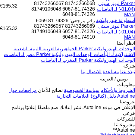
Parker ليونز سيتي
81743266068 81743266067
€165.32
81.74326-6067 81749106048
(01.04-) لـ الباصات
81.74326-6048
MAN
أسطوانة هيدروليكية
رقم مرجعي: 81.74326-6069
Parker ليونز سيتي
81743266069 81743266057
€165.32
81.74326-6057 81749106048
(01.04-) لـ الباصات
81.74910-6048
MAN
انظر أيضا:
الوحدات الهيدروليكية Parker الجماهيرية العربية الليبية الشعبية
الاشتراكية لـ الباصات
الوحدات الهيدروليكية Parker مصر لـ الباصات
الوحدات الهيدروليكية Parker المغرب لـ الباصات
شركة
نبذة عنا
مساعدة
للاتصال بنا
تونس / العربية
معلومات
الشروط والأحكام
سياسة الخصوصية
نصائح للأمان
مراجعات حول
Autoline
دليل (كتالوج) العلامات التجارية
عروضنا
الإعلان في موقع Autoline.
نشر إعلانك
ضع ملصقًا إعلانيًا
برنامج
فرعي
للشركات
مشروعاتنا
Autoline™