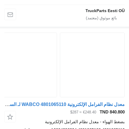
TruckParts Ee
معدل نظام الفرامل الإلكترونية WABCO 4801065110 لـ السيارات القاطرة Mercedes-Benz Antos, Arocs, Actros MP4 (2012-)
TND 8
≈ $287
€248.40
هواء - معدل نظام الفرامل الإلكترونية