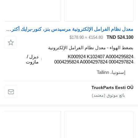
معدل نظام الفرامل الإلكترونية مرسيدس بنز، كنور-برايك أكتروس mp4 (01.12-) K000924 K102407 لـ السيارات القاطرة Mercedes-Benz Actros MP4 Antos Arocs (2012-)
TND 5
≈ $178.90
€154.80
هواء - معدل نظام الفرامل الإلكترونية
K000924 K102407 A0004
ديزل /
0004295824 A0004297824 0004
مازوت
يا، Tallinn
TruckParts Ee