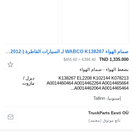
صمام الهواء WABCO K138267 لـ السيارات القاطرة Mercedes-Benz Actros MP4 Antos Arocs (2012-)
TND 1,3
≈ $455.60
€394.40
هواء - صمام الهواء
K138267 EL2208 K102144 K
ديزل /
A0014460464 A0014462264 A0014
مازوت
A0014462064 A0014465
يا، Tallinn
TruckParts Ee