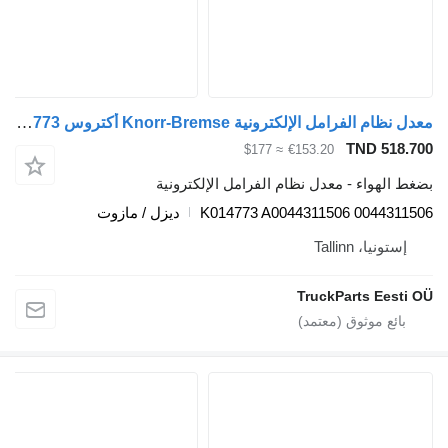
معدل نظام الفرامل الإلكترونية Knorr-Bremse أكتروس mp4 (01.12-) K014773 لـ السيارات القاطرة Mercedes-Benz Actros MP4 Antos Arocs (2012-)
TND 5
≈ $177
€153.20
هواء - معدل نظام الفرامل الإلكترونية
K014773 A0044311506 0044
ديزل / مازوت
يا، Tallinn
TruckParts Ee