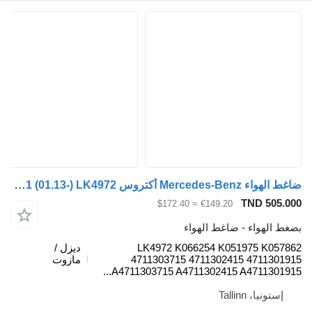
ضاغط الهواء Mercedes-Benz أكتروس mp4 2551 (01.13-) LK4972 لـ السيارات القاطرة Mercedes-Benz Actros MP4 Antos Arocs (2012-)
TND 5
≈ $172.40
€149.20
هواء - ضاغط الهواء
LK4972 K066254 K051975 K
ديزل /
4711303715 4711302415 4711
مازوت
A4711303715 A4711302415 A4711301
يا، Tallinn