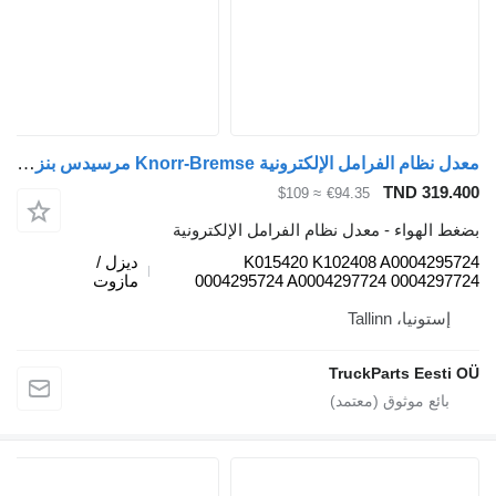
معدل نظام الفرامل الإلكترونية Knorr-Bremse مرسيدس بنز، كنور-برايك أكتروس mp4 (01.12-) K015420 K102408 لـ السيارات القاطرة Mercedes-Benz Actros MP4 Antos Arocs (2012-)
TND 3
≈ $109
€94.35
هواء - معدل نظام الفرامل الإلكترونية
K015420 K102408 A0004
ديزل /
0004295724 A0004297724 0004
مازوت
يا، Tallinn
TruckParts Ee