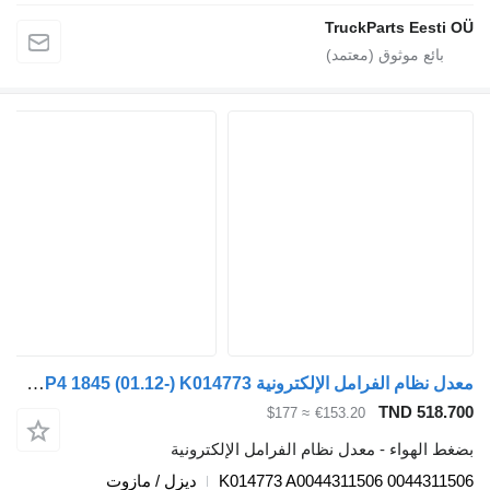
TruckParts Ee
معدل نظام الفرامل الإلكترونية Knorr-Bremse MERCEDES-BENZ, KNORR-BREMSE Actros MP4 1845 (01.12-) K014773 لـ السيارات القاطرة Mercedes-Benz Actros MP4 Antos Arocs (2012-)
TND 5
≈ $177
€153.20
هواء - معدل نظام الفرامل الإلكترونية
K014773 A0044311506 0044
ديزل / مازوت