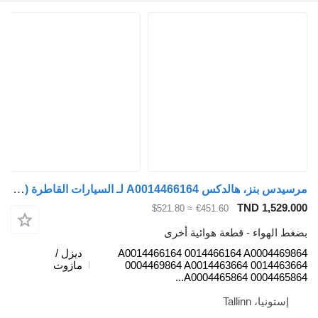
مرسيدس بنز، هالدكس A0014466164 لـ السيارات القاطرة Mercedes-Benz Antos, Arocs, Actros MP4 (2012-)
TND 1,5
≈ $521.80
€451.60
هواء - قطعة هوائية أخرى
A0014466164 0014466164 A0004
ديزل /
0004469864 A0014463664 0014
مازوت
A0004465864 0004465
يا، Tallinn