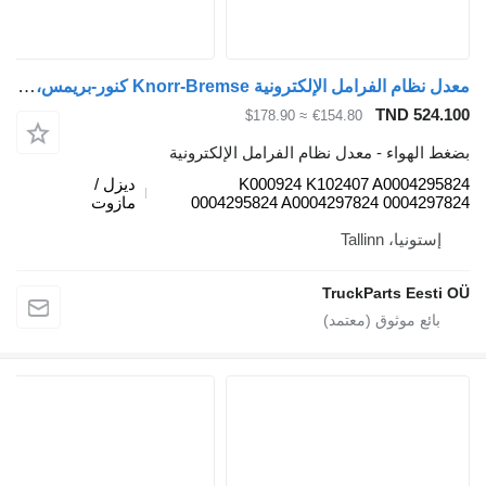
معدل نظام الفرامل الإلكترونية Knorr-Bremse كنور-بريمس، مرسيدس-بنز أكتروس MP4 (01.12-) K000924 K102407 لـ السيارات القاطرة Mercedes-Benz Actros MP4 Antos Arocs (2012-)
TND 5
≈ $178.90
€154.80
هواء - معدل نظام الفرامل الإلكترونية
K000924 K102407 A0004
ديزل /
0004295824 A0004297824 0004
مازوت
يا، Tallinn
TruckParts Ee