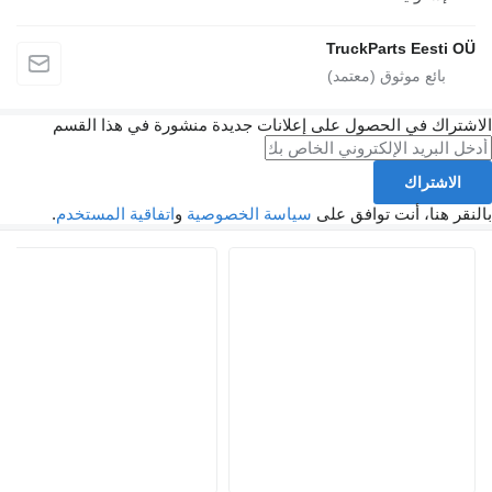
TruckParts Ee
 في الحصول على إعلانات جديدة منشورة في هذا القسم
راك
ا، أنت توافق على
سياسة الخصوصية
و
اتفاقية المستخدم
.