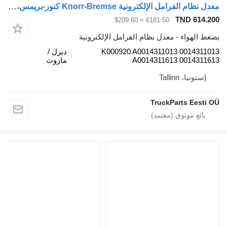
معدل نظام الفرامل الإلكترونية Knorr-Bremse كنور-بريمس، مرسيدس-بنز أكتروس MP4 (01.12-) K000920 لـ السيارات القاطرة Mercedes-Benz Actros MP4 Antos Arocs (2012-)
TND 6
≈ $209.60
€181.50
هواء - معدل نظام الفرامل الإلكترونية
K000920 A0014311013 0014
ديزل /
A0014311613 0014
مازوت
يا، Tallinn
TruckParts Ee