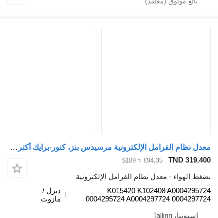
معدل نظام الفرامل الإلكترونية مرسيدس بنز، كنور-برايك أكتروس mp4 (01.12-) K015420 K102408 لـ السيارات القاطرة Mercedes-Benz Actros MP4 Antos Arocs (2012-)
TND 3
≈ $109
€94.35
هواء - معدل نظام الفرامل الإلكترونية
K015420 K102408 A0004
ديزل /
0004295724 A0004297724 0004
مازوت
يا، Tallinn