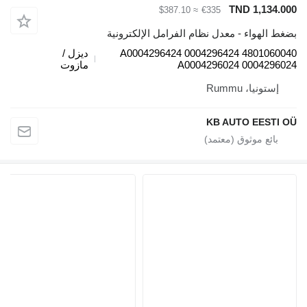
TND 1,1
≈ $387.10
€335
هواء - معدل نظام الفرامل الإلكترونية
4801060040 A0004296424 0004296424
ديزل /
A0004296024 0004
مازوت
نيا، Rummu
KB AUTO EES