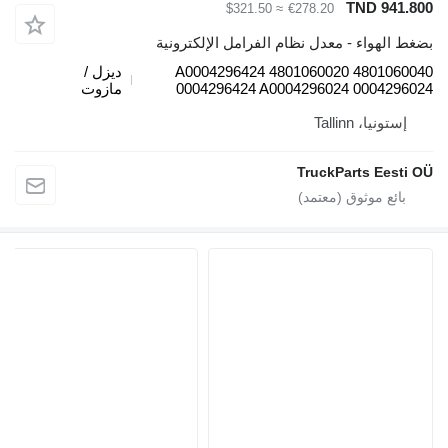
TND 9
≈ $321.50
€278.20
هواء - معدل نظام الفرامل الإلكترونية
4801060040 4801060020 A0004296424
ديزل /
0004296424 A0004296024 0004
مازوت
يا، Tallinn
TruckParts Ee