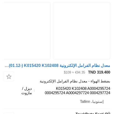
معدل نظام الفرامل الإلكترونية Knorr-Bremse Actros MP4 1842 (01.12-) K015420 K102408 لـ السيارات القاطرة Mercedes-Benz Actros MP4 Antos Arocs (2012-)
TND 3
≈ $109
€94.35
هواء - معدل نظام الفرامل الإلكترونية
K015420 K102408 A0004
ديزل /
0004295724 A0004297724 0004
مازوت
يا، Tallinn
TruckParts Ee