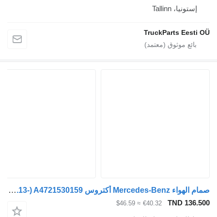
يا، Tallinn
TruckParts Ee
صمام الهواء Mercedes-Benz أكتروس mp4 2545 (01.13-) A4721530159 لـ السيارات القاطرة Mercedes-Benz Actros MP4 Antos Arocs (2012-)
TND 1
≈ $46.59
€40.32