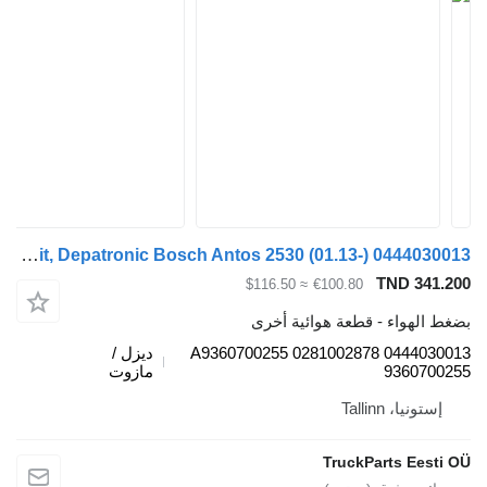
Metering Unit, Depatronic Bosch Antos 2530 (01.13-) 0444030013 لـ السيارات القاطرة Mercedes-Benz Actros MP4 Antos Arocs (2012-)
TND 3
≈ $116.50
€100.80
هواء - قطعة هوائية أخرى
0444030013 0281002878 A9360700255
ديزل /
9360
مازوت
يا، Tallinn
TruckParts Ee