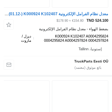
معدل نظام الفرامل الإلكترونية Knorr-Bremse Actros MP4 1842 (01.12-) K000924 K102407 لـ السيارات القاطرة Mercedes-Benz Actros MP4 Antos Arocs (2012-)
TND 5
≈ $178.90
€154.80
هواء - معدل نظام الفرامل الإلكترونية
K000924 K102407 A0004
ديزل /
0004295824 A0004297824 0004
مازوت
يا، Tallinn
TruckParts Ee