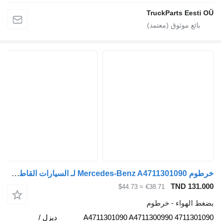
TruckParts Ee
خرطوم Mercedes-Benz A4711301090 لـ السيارات القاطرة Mercedes-Benz Antos, Arocs, Actros MP4 (2012-)
TND 1
≈ $44.73
€38.71
لهواء - خرطوم
A4711301090 A4711300990 4711
ديزل /