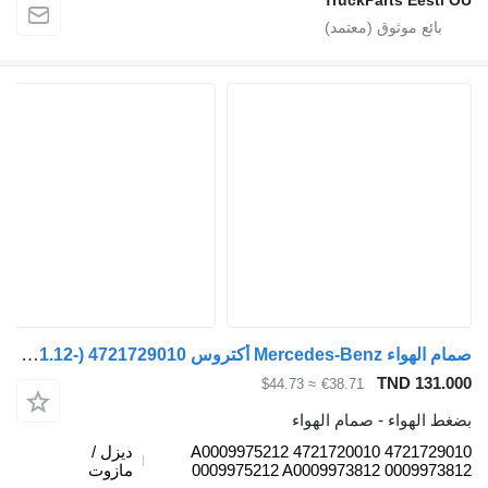
صمام الهواء Mercedes-Benz أكتروس mp4 1842 (01.12-) 4721729010 لـ السيارات القاطرة Mercedes-Benz Actros MP4 Antos Arocs (2012-)
TND 1
≈ $44.73
€38.71
هواء - صمام الهواء
4721729010 4721720010 A0009975212
ديزل /
0009975212 A0009973812 0009
مازوت