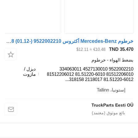
خرطوم Mercedes-Benz أكتروس mp4 1848 (01.12-) 9522002210 لـ السيارات القاطرة Mercedes-Benz Actros MP4 Antos Arocs (2012-)
TND 
≈ $12.11
€10.48
لهواء - خرطوم
9522002210 4527130010 334063011
ديزل /
81512206010 81.51220-6010 81512206012
مازوت
81.51220-6012 211
يا، Tallinn
TruckParts Ee