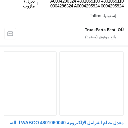
4801065110 4801065100 A0004296324
ديزل /
0004296324 A0004295924 0004
مازوت
يا، Tallinn
TruckParts Ee
معدل نظام الفرامل الإلكترونية WABCO 4801060040 لـ السيارات القاطرة Mercedes-Benz Antos, Arocs, Actros MP4 (2012-)