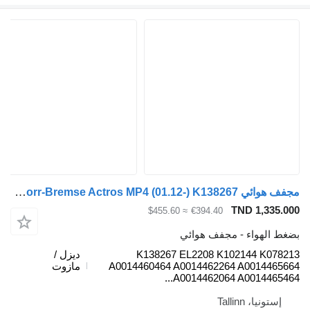
مجفف هوائي Knorr-Bremse Actros MP4 (01.12-) K138267 لـ السيارات القاطرة Mercedes-Benz Actros MP4 Antos Arocs (2012-)
TND 1,3
≈ $455.60
€394.40
لهواء - مجفف هوائي
K138267 EL2208 K102144 K
ديزل /
A0014460464 A0014462264 A0014
مازوت
A0014462064 A0014465
يا، Tallinn