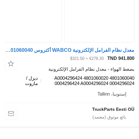
معدل نظام الفرامل الإلكترونية WABCO أكتروس mp4 (01.12-) 4801060040 لـ السيارات القاطرة Mercedes-Benz Actros MP4 Antos Arocs (2012-)
TND 9
≈ $321.50
€278.20
هواء - معدل نظام الفرامل الإلكترونية
4801060040 4801060020 A0004296424
ديزل /
0004296424 A0004296024 0004
مازوت
يا، Tallinn
TruckParts Ee