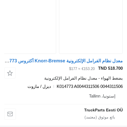
معدل نظام الفرامل الإلكترونية Knorr-Bremse أكتروس mp4 (01.12-) K014773 لـ السيارات القاطرة Mercedes-Benz Actros MP4 Antos Arocs (2012-)
TND 5
≈ $177
€153.20
هواء - معدل نظام الفرامل الإلكترونية
K014773 A0044311506 0044
ديزل / مازوت
يا، Tallinn
TruckParts Ee