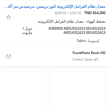
معدل نظام الفرامل الإلكترونية كنور-بريمس، مرسيدس-بنز أكتروس MP4 (01.12-) K000920 لـ السيارات القاطرة Mercedes-Benz Actros MP4 Antos Arocs (2012-)
TND 6
≈ $209.60
€181.50
هواء - معدل نظام الفرامل الإلكترونية
K000920 A0014311013 0014
ديزل /
A0014311613 0014
مازوت
يا، Tallinn
TruckParts Ee