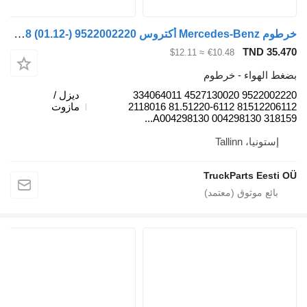
خرطوم Mercedes-Benz أكتروس mp4 1848 (01.12-) 9522002220 لـ السيارات القاطرة Mercedes-Benz Actros MP4 Antos Arocs (2012-)
TND 
≈ $12.11
€10.48
لهواء - خرطوم
9522002220 4527130020 334064011
ديزل /
81512206112 81.51220-6112 2118016
مازوت
3181
يا، Tallinn
TruckParts Ee