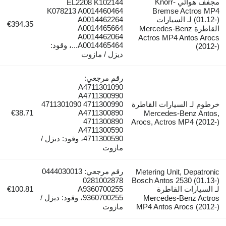
مجفف هوائي Knorr-
EL2208 K102144
K078213 A0014460464
Bremse Actr
(01.12-) لـ السيارات
A0014462264
€394.35
A0014465664
القاطرة Mercedes-Benz
A0014462064
Actros MP4 Antos
A0014465464...، وقود:
ديزل / مازوت
رقم مرجعي:
A4711301090
A4711300990
ـ السيارات القاطرة
4711301090 4711300990
€38.71
A4711300890
Mercedes-Benz 
4711300890
Arocs, Actros MP4 
A4711300590
4711300590، وقود: ديزل /
مازوت
رقم مرجعي: 0444030013
Metering Unit, Dep
0281002878
Bosch Antos 2530 (
ارات القاطرة
A9360700255
€100.81
9360700255، وقود: ديزل /
Mercedes-Benz 
MP4 Antos Arocs 
مازوت