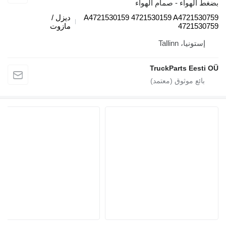
هواء - صمام الهواء
A4721530159 4721530159 A4721
ديزل /
4721
مازوت
يا، Tallinn
TruckParts Ee