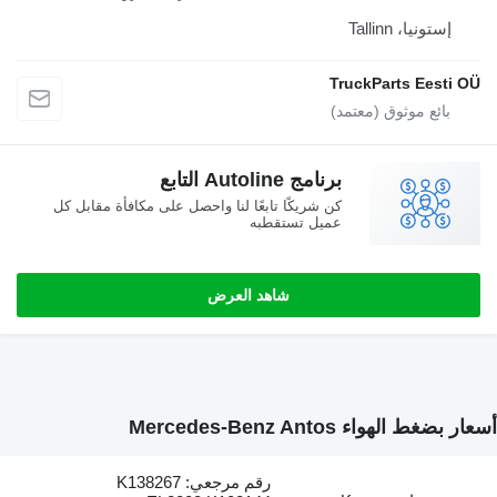
يا، Tallinn
TruckParts Ee
برنامج Autoline التابع
كن شريكًا تابعًا لنا واحصل على مكافأة مقابل كل
عميل تستقطبه
شاهد العرض
اء Mercedes-Benz Antos
رقم مرجعي: K138267