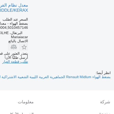
IDDLE/KERAX
السعر عند الطلب
بضغط الهواء - معدل 
3004,5010457146
البرتغال، ARGONCILHE
Manaiacar
الاتصال بالبائع
يتعذر العثور على قط
أرسل طلبًا الآن!
طلب قطعة الغيار
انظر أيضا:
بضغط الهواء Renault Midlum الجماهيرية العربية الليبية الشعبية الاشتراكية لـ السيارات القاطرة
شركة
معلومات