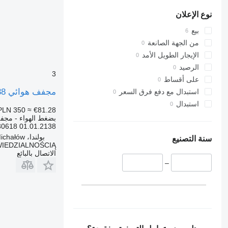
نوع الإعلان
بيع
من الجهة الصانعة
الإيجار الطويل الأمد
الرصيد
3
على أقساط
مجفف هوائي ZAWÓR PODSTAWA OSUSZACZA EBS 01.01.2138 لـ السيارات القاطرة Renault MIDLUM
استبدال مع دفع فرق السعر
استبدال
PLN 350
≈ €81.28
بضغط الهواء - مجف
01.01.2138 03130618
بولندا، Michałów
سنة التصنيع
IEDZIALNOŚCIĄ
الاتصال بالبائع
–