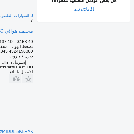
هل بعض عوامل التصفية مفقودة؟
اقتراح تغيير
لـ السيارات القاطرة nault Kerax, Midlum (1997-2014
7
مجفف هوائي RENAULT,WABCO Midlum (01.00-) 4324150380 لـ السيارات القاطرة Renault Kerax, Midlum (1997-2014)
137.10
≈ $158.40
بضغط الهواء - مجف
4324150380 5010422343
ديزل / مازوت
إستونيا، Tallinn
uckParts Eesti OÜ
الاتصال بالبائع
/MIDDLE/KERAX