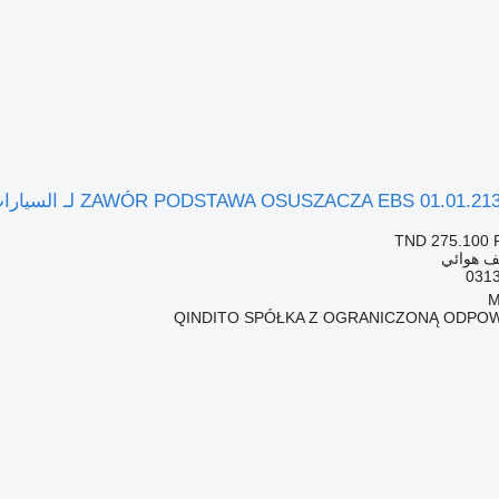
TND 275.100
ف هوائي
QINDITO SPÓŁKA Z OGRANICZONĄ ODPOW