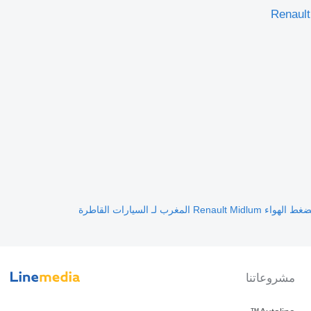
معدل نظام الفرامل الإلكترونية Knorr-Bremse 486203004 لـ السيارات القاطرة Renault
 الهواء Renault Midlum المغرب لـ السيارات القاطرة
مشروعاتنا