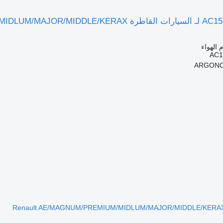
 الهواء
AC1