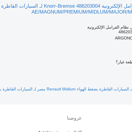
AE/MAGNUM/PREMIUM/MIDLUM/MAJOR/M
نظام الفرامل الإلكترونية
48620
عة غيار؟
بضغط الهواء Renault Midlum مصر لـ السيارات القاطرة
بضغط
عروضنا