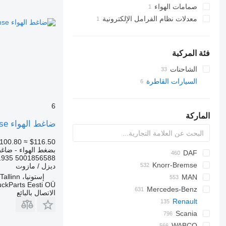
صمامات الهواء
معدلات نظام الفرامل الإلكترونية
فئة المركبة
الشاحنات
السيارات القاطرة
6
الماركة
ضاغط الهواء Knorr-Bremse منتصف النهار (01.00-) LK1567 لـ السيارات القاطرة Renault Kerax, Midlum (1997-2014)
100.80
≈ $116.50
بضغط الهواء - ضاغط
DAF
1935 5001856588
EuroCargo
Knorr-Bremse
Cargo
CF
ديزل / مازوت
إستونيا، Tallinn
EuroStar
F-MAX
LF
MAN
uckParts Eesti OÜ
Mercedes-Benz
Eurotech
F90
XF
الاتصال بالبائع
Eurotrakker
A-Class
L2000
Renault
XG
D-series
S-Way
Actros
Scania
LE
Lion's series
G-series
K-series
B-series
Stralis
Antos
WABCO