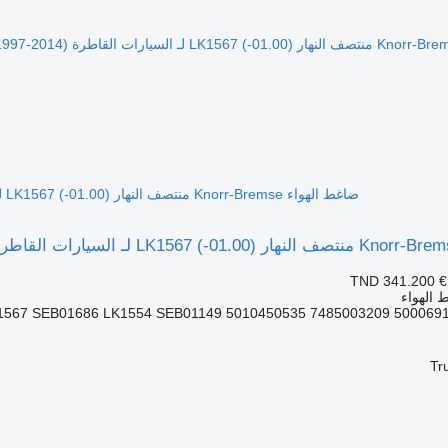
ضاغط الهواء Knorr-Bremse منتصف النهار (01.00-) LK1567 لـ السيارات القاطرة Renault Kerax, Midlum (1997-2014)
TND 341.200
€
 الهواء
1567 SEB01686 LK1554 SEB01149 5010450535 7485003209 500069
Tr