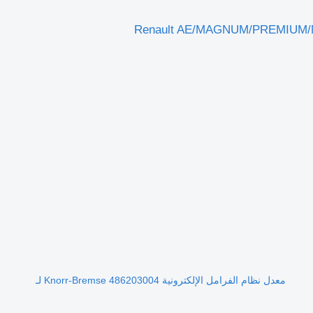
معدل نظام الفرامل الإلكترونية Knorr-Bremse 486203004 لـ