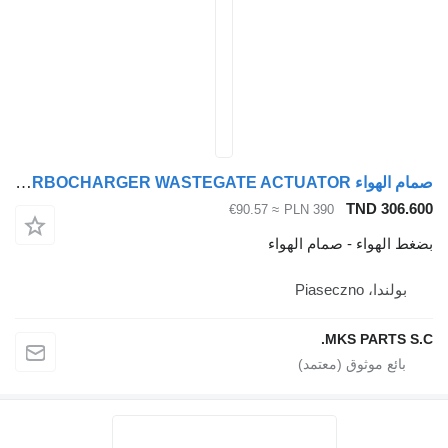
صمام الهواء Mitsubishi - TURBOCHARGER WASTEGATE ACTUATOR - لـ الشاحنات Mitsubishi FUSO CANTER
TND 306
≈ €90.57
PLN 390
الهواء - صمام الهواء
ولندا، Piaseczno
MKS PARTS 