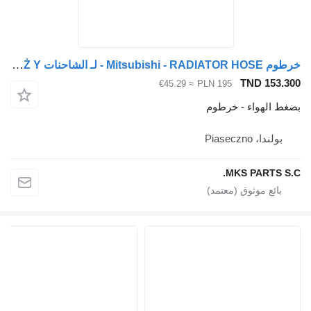
خرطوم Mitsubishi - RADIATOR HOSE - لـ الشاحنات Mitsubishi CANTER 3.9 TD - PRZEWÓD - WĄŻ Y
TND 153
≈ €45.29
PLN 195
 الهواء - خرطوم
ولندا، Piaseczno
MKS PARTS 