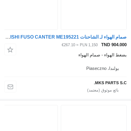
صمام الهواء لـ الشاحنات Mitsubishi ME195221 EGR VALVE MITSUBISHI FUSO CANTER ME195221
TND 904
≈ €267.10
PLN 1,150
الهواء - صمام الهواء
ولندا، Piaseczno
MKS PARTS 