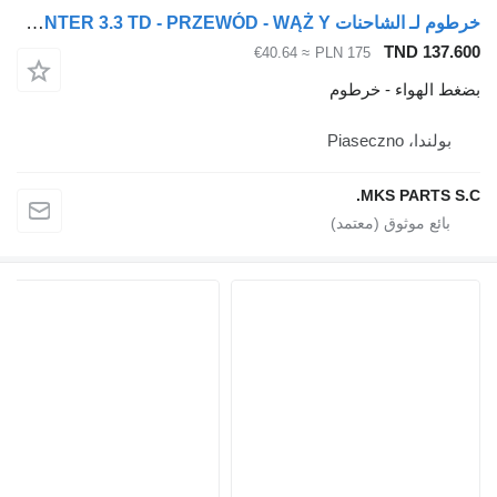
خرطوم لـ الشاحنات Mitsubishi CANTER 3.3 TD - PRZEWÓD - WĄŻ Y
TND 137
≈ €40.64
PLN 175
 الهواء - خرطوم
ولندا، Piaseczno
MKS PARTS 