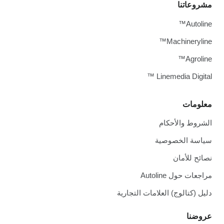
وعاتنا
Autol
Machineryli
Agrol
Linemedia Digit
ومات
روط والأحكام
سة الخصوصية
ئح للأمان
عات حول Autoline
ل (كتالوج) العلامات التجارية
ضنا