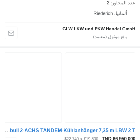
عدد المحاور
2
ألمانيا، Riederich
GLW LKW und PKW Handel GmbH
Schmitz Cargobull 2-ACHS TANDEM-Kühlanhänger 7,35 m LBW 2 T
TND 66,950.000
≈ $22,740
€19,800