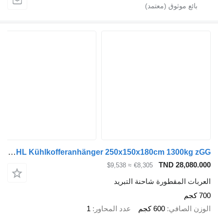
Blyss FK1325HL Kühlkofferanhänger 250x150x180cm 1300kg zGG
TND 28,080.000
≈ $9,538
€8,305
العربات المقطورة شاحنة التبريد
700 كجم
الوزن الصافي
600 كجم
عدد المحاور
1