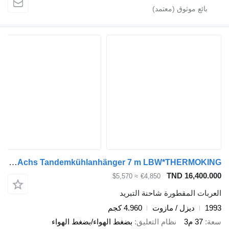
Mueller MUELLER-MITTELTAL 2-Achs Tandemkühlanhänger 7 m LBW*THERMOKING
TND 16,400.000
≈ $5,570
€4,850
العربات المقطورة شاحنة التبريد
1993
ديزل / مازوت
4.960 كجم
سعة
37 م3
نظام التعليق
بضغط الهواء/بضغط الهواء